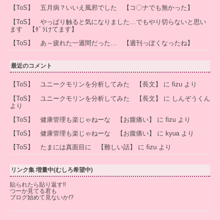
【ToS】 五月病？いいえ風邪でした 【コ〇ナでも無かった】
【ToS】 やっぱり触ると気になりました…でもやり切らないと思い
ます 【ﾀﾞﾗけてます】
【ToS】 あ～疲れた一週間だった… 【週刊っぽくなったね】
最近のコメント
【ToS】 ユニークモリンを分析してみた 【長文】
に
fizu
より
【ToS】 ユニークモリンを分析してみた 【長文】
に
しんぞうくん
より
【ToS】 健康管理も楽じゃねーな 【お腹痛い】
に
fizu
より
【ToS】 健康管理も楽じゃねーな 【お腹痛い】
に
kyua
より
【ToS】 たまには真面目に 【難しい話】
に
fizu
より
リンク集 増量中(むしろ希望中)
貼られたら貼り返す!!
つーか見てる君も
ブログ始めて見ないか!?