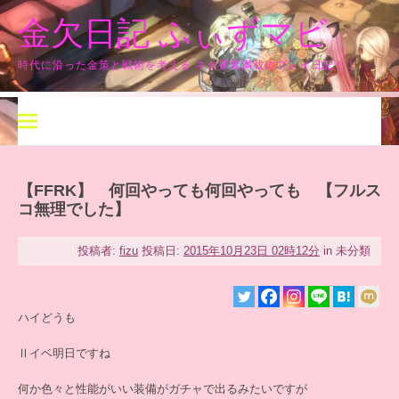
コ
金欠日記 ふぃずマビ
ン
テ
ン
時代に沿った金策と戦術を考える ネタ要素満載のプレイ日記！！
ツ
へ
ス
キ
ッ
プ
【FFRK】 何回やっても何回やっても 【フルス
コ無理でした】
投稿者:
fizu
投稿日:
2015年10月23日 02時12分
in 未分類
ハイどうも
Ⅱイベ明日ですね
何か色々と性能がいい装備がガチャで出るみたいですが