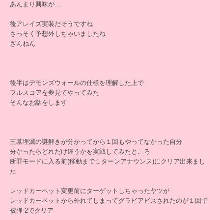
あんまり興味が…
後アレイズ実装だそうですね
さっそく予想外しちゃいましたね
ざんねん
後半はデモンズウォールの仕様を理解した上で
フルスコアを夢見てやってみた
そんなお話をします
王墓埋滅の謎解きが分かってから１回もやってなかった自分
分かったらどれだけ違うかを実戦してみたところ
断罪モードに入る前(移動まで１ターンアナウンス)にクリア出来まし
た
レッドカーペット変更前にターゲットしちゃったヤツが
レッドカーペットから外れてしまってグラビアビスされたのが１回で
被弾-2でクリア