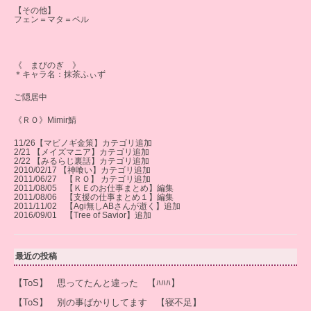
【その他】
フェン＝マタ＝ペル
《 まびのぎ 》
＊キャラ名：抹茶ふぃず
ご隠居中
《ＲＯ》Mimir鯖
11/26【マビノギ金策】カテゴリ追加
2/21 【メイズマニア】カテゴリ追加
2/22 【みるらじ裏話】カテゴリ追加
2010/02/17 【神喰い】カテゴリ追加
2011/06/27 【ＲＯ】 カテゴリ追加
2011/08/05 【ＫＥのお仕事まとめ】編集
2011/08/06 【支援の仕事まとめ１】編集
2011/11/02 【Agi無しABさんが逝く】追加
2016/09/01 【Tree of Savior】追加
最近の投稿
【ToS】 思ってたんと違った 【ﾊﾊﾊ】
【ToS】 別の事ばかりしてます 【寝不足】