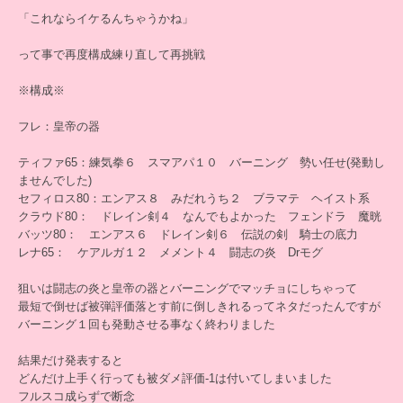
「これならイケるんちゃうかね」
って事で再度構成練り直して再挑戦
※構成※
フレ：皇帝の器
ティファ65：練気拳６ スマアパ１０ バーニング 勢い任せ(発動し
ませんでした)
セフィロス80：エンアス８ みだれうち２ ブラマテ ヘイスト系
クラウド80： ドレイン剣４ なんでもよかった フェンドラ 魔晄
バッツ80： エンアス６ ドレイン剣６ 伝説の剣 騎士の底力
レナ65： ケアルガ１２ メメント４ 闘志の炎 Drモグ
狙いは闘志の炎と皇帝の器とバーニングでマッチョにしちゃって
最短で倒せば被弾評価落とす前に倒しきれるってネタだったんですが
バーニング１回も発動させる事なく終わりました
結果だけ発表すると
どんだけ上手く行っても被ダメ評価-1は付いてしまいました
フルスコ成らずで断念