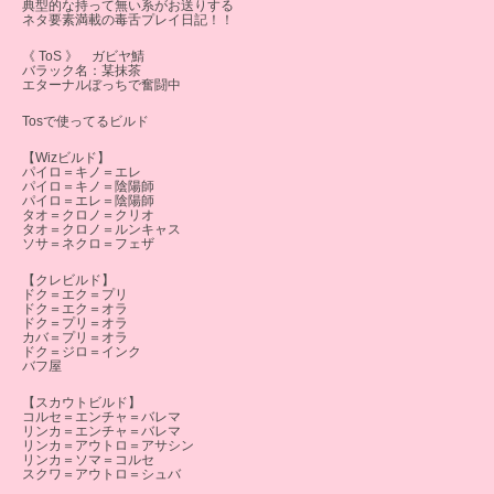
典型的な持って無い系がお送りする
ネタ要素満載の毒舌プレイ日記！！
《 ToS 》 ガビヤ鯖
バラック名：某抹茶
エターナルぼっちで奮闘中
Tosで使ってるビルド
【Wizビルド】
パイロ＝キノ＝エレ
パイロ＝キノ＝陰陽師
パイロ＝エレ＝陰陽師
タオ＝クロノ＝クリオ
タオ＝クロノ＝ルンキャス
ソサ＝ネクロ＝フェザ
【クレビルド】
ドク＝エク＝プリ
ドク＝エク＝オラ
ドク＝プリ＝オラ
カバ＝プリ＝オラ
ドク＝ジロ＝インク
バフ屋
【スカウトビルド】
コルセ＝エンチャ＝バレマ
リンカ＝エンチャ＝バレマ
リンカ＝アウトロ＝アサシン
リンカ＝ソマ＝コルセ
スクワ＝アウトロ＝シュバ