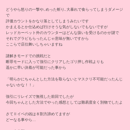
どうやら怒りの一撃や､めった斬り､大暴れで食らってしまうダメージ
で
評価カウントをかなり落としてしまうみたいです
かまえるとか仕込めば行けそうな気がしないでもないですが
レッドカーペット外のカウンターはどんな扱いを受けるのかが謎で
それでグラビもらったんじゃ意味が無いですから
ここらで店仕舞いしちゃいますね
謎解きモードでの挑戦だと
断罪モードに入って強引にクリアしたゴリ押し作戦よりも
遥かに早い決着が可能だった事から
「明らかにちゃんとした方法を取らないとマスクリ不可能だったんじ
ゃないかな！！」
強引にリレイズで無視した前回でしたが
今回ちゃんとした方法でやった感想としては難易度全く別物でしたよ
さてⅡイベの凶は８割方諦めてますが
どーなる事やら…