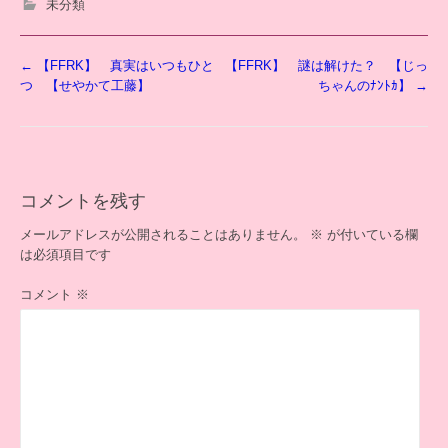
未分類
投
←
【FFRK】 真実はいつもひと
【FFRK】 謎は解けた？ 【じっ
稿
つ 【せやかて工藤】
ちゃんのﾅﾝﾄｶ】
→
ナ
ビ
ゲ
ー
シ
コメントを残す
ョ
ン
メールアドレスが公開されることはありません。
※
が付いている欄
は必須項目です
コメント
※