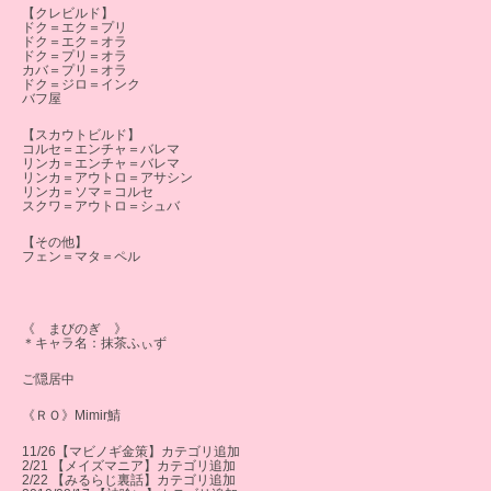
【クレビルド】
ドク＝エク＝プリ
ドク＝エク＝オラ
ドク＝プリ＝オラ
カバ＝プリ＝オラ
ドク＝ジロ＝インク
バフ屋
【スカウトビルド】
コルセ＝エンチャ＝バレマ
リンカ＝エンチャ＝バレマ
リンカ＝アウトロ＝アサシン
リンカ＝ソマ＝コルセ
スクワ＝アウトロ＝シュバ
【その他】
フェン＝マタ＝ペル
《 まびのぎ 》
＊キャラ名：抹茶ふぃず
ご隠居中
《ＲＯ》Mimir鯖
11/26【マビノギ金策】カテゴリ追加
2/21 【メイズマニア】カテゴリ追加
2/22 【みるらじ裏話】カテゴリ追加