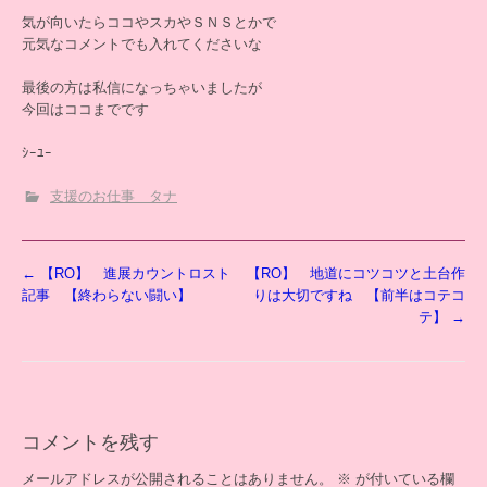
気が向いたらココやスカやＳＮＳとかで
元気なコメントでも入れてくださいな
最後の方は私信になっちゃいましたが
今回はココまでです
ｼｰﾕｰ
支援のお仕事 タナ
投
←
【RO】 進展カウントロスト
【RO】 地道にコツコツと土台作
稿
記事 【終わらない闘い】
りは大切ですね 【前半はコテコ
ナ
テ】
→
ビ
ゲ
ー
シ
ョ
コメントを残す
ン
メールアドレスが公開されることはありません。
※
が付いている欄