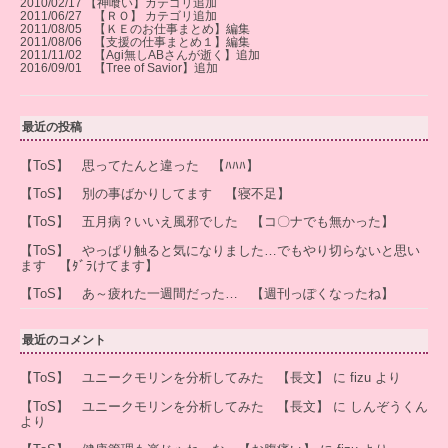
2010/02/17 【神喰い】カテゴリ追加
2011/06/27 【ＲＯ】 カテゴリ追加
2011/08/05 【ＫＥのお仕事まとめ】編集
2011/08/06 【支援の仕事まとめ１】編集
2011/11/02 【Agi無しABさんが逝く】追加
2016/09/01 【Tree of Savior】追加
最近の投稿
【ToS】 思ってたんと違った 【ﾊﾊﾊ】
【ToS】 別の事ばかりしてます 【寝不足】
【ToS】 五月病？いいえ風邪でした 【コ〇ナでも無かった】
【ToS】 やっぱり触ると気になりました…でもやり切らないと思い
ます 【ﾀﾞﾗけてます】
【ToS】 あ～疲れた一週間だった… 【週刊っぽくなったね】
最近のコメント
【ToS】 ユニークモリンを分析してみた 【長文】
に
fizu
より
【ToS】 ユニークモリンを分析してみた 【長文】
に
しんぞうくん
より