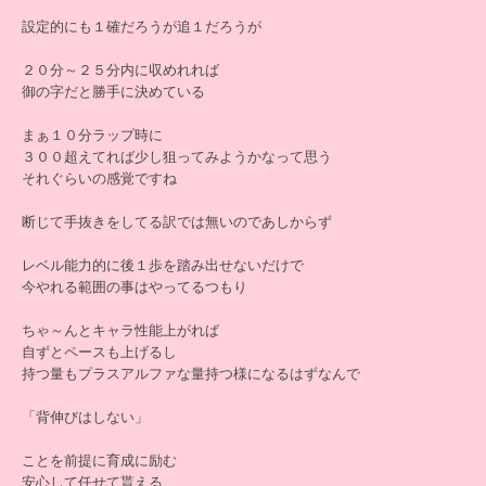
設定的にも１確だろうが追１だろうが
２０分～２５分内に収めれれば
御の字だと勝手に決めている
まぁ１０分ラップ時に
３００超えてれば少し狙ってみようかなって思う
それぐらいの感覚ですね
断じて手抜きをしてる訳では無いのであしからず
レベル能力的に後１歩を踏み出せないだけで
今やれる範囲の事はやってるつもり
ちゃ～んとキャラ性能上がれば
自ずとペースも上げるし
持つ量もプラスアルファな量持つ様になるはずなんで
「背伸びはしない」
ことを前提に育成に励む
安心して任せて貰える