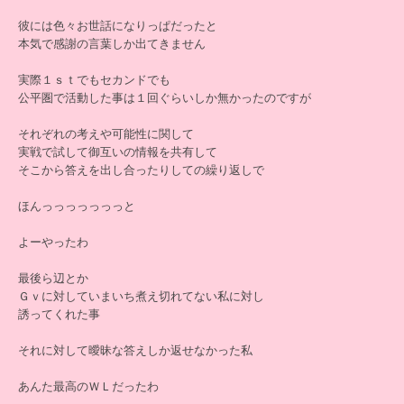
彼には色々お世話になりっぱだったと
本気で感謝の言葉しか出てきません
実際１ｓｔでもセカンドでも
公平圏で活動した事は１回ぐらいしか無かったのですが
それぞれの考えや可能性に関して
実戦で試して御互いの情報を共有して
そこから答えを出し合ったりしての繰り返しで
ほんっっっっっっっと
よーやったわ
最後ら辺とか
Ｇｖに対していまいち煮え切れてない私に対し
誘ってくれた事
それに対して曖昧な答えしか返せなかった私
あんた最高のＷＬだったわ