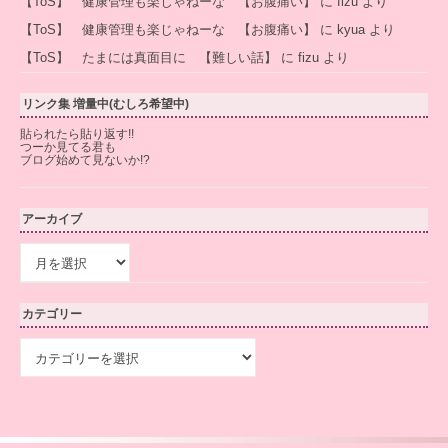
【ToS】 健康管理も楽じゃねーな 【お腹痛い】
に
fizu
より
【ToS】 健康管理も楽じゃねーな 【お腹痛い】
に
kyua
より
【ToS】 たまには真面目に 【難しい話】
に
fizu
より
リンク集 増量中(むしろ希望中)
貼られたら貼り返す!!
つーか見てる君も
ブログ始めて見ないか!?
アーカイブ
ア
ー
カ
イ
カテゴリー
ブ
カ
テ
ゴ
リ
ー