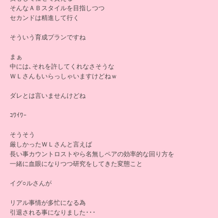
そんなＡＢスタイルを目指しつつ
セカンドは精進して行く
そういう育成プランですね
まぁ
中には､それを許してくれなさそうな
ＷＬさんもいらっしゃいますけどねｗ
ダレとは言いませんけどね
ｺﾜｲﾜｰ
そうそう
厳しかったＷＬさんと言えば
長い事カウントロストやら名無しペアの効率的な回り方を
一緒に血眼になりつつ研究をしてきた変態こと
イグ○ルさんが
リアル事情が多忙になる為
引退される事になりました･･･