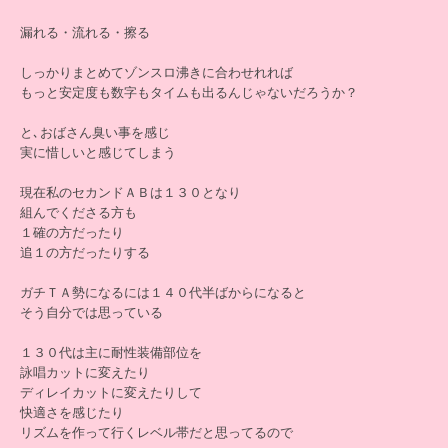
漏れる・流れる・擦る
しっかりまとめてゾンスロ沸きに合わせれれば
もっと安定度も数字もタイムも出るんじゃないだろうか？
と､おばさん臭い事を感じ
実に惜しいと感じてしまう
現在私のセカンドＡＢは１３０となり
組んでくださる方も
１確の方だったり
追１の方だったりする
ガチＴＡ勢になるには１４０代半ばからになると
そう自分では思っている
１３０代は主に耐性装備部位を
詠唱カットに変えたり
ディレイカットに変えたりして
快適さを感じたり
リズムを作って行くレベル帯だと思ってるので