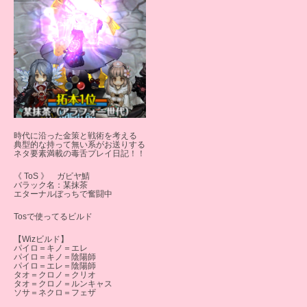
時代に沿った金策と戦術を考える
典型的な持って無い系がお送りする
ネタ要素満載の毒舌プレイ日記！！
《 ToS 》 ガビヤ鯖
バラック名：某抹茶
エターナルぼっちで奮闘中
Tosで使ってるビルド
【Wizビルド】
パイロ＝キノ＝エレ
パイロ＝キノ＝陰陽師
パイロ＝エレ＝陰陽師
タオ＝クロノ＝クリオ
タオ＝クロノ＝ルンキャス
ソサ＝ネクロ＝フェザ