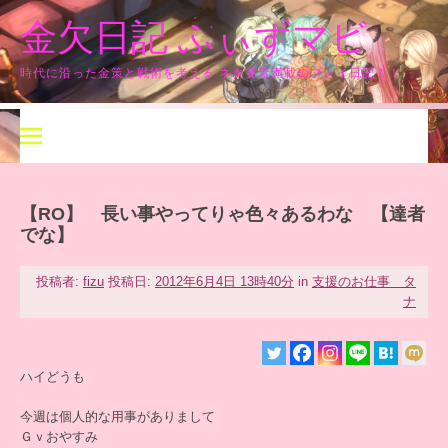
コ
金欠日記 ふぃずマビ
ン
テ
ン
時代に沿った金策と戦術を考える ネタ要素満載のプレイ日記！！
ツ
へ
ス
キ
ッ
プ
【RO】 長い事やってりゃ色々あるわな 【達者
でな】
投稿者:
fizu
投稿日:
2012年6月4日 13時40分
in
支援のお仕事 タ
ナ
ハイどうも
今週は個人的な用事がありまして
Ｇｖおやすみ