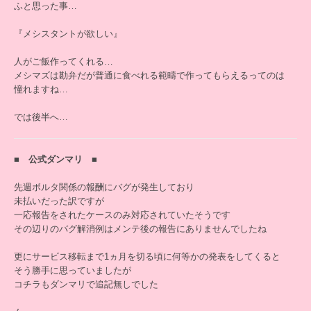
ふと思った事…
『メシスタントが欲しい』
人がご飯作ってくれる…
メシマズは勘弁だが普通に食べれる範疇で作ってもらえるってのは
憧れますね…
では後半へ…
■ 公式ダンマリ ■
先週ボルタ関係の報酬にバグが発生しており
未払いだった訳ですが
一応報告をされたケースのみ対応されていたそうです
その辺りのバグ解消例はメンテ後の報告にありませんでしたね
更にサービス移転まで1ヵ月を切る頃に何等かの発表をしてくると
そう勝手に思っていましたが
コチラもダンマリで追記無しでした