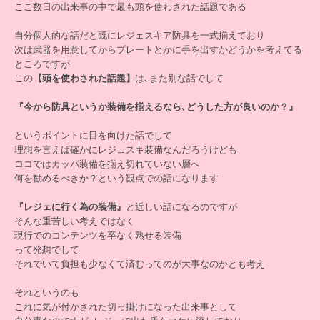
ここ数日の出来事の中で最も頭を使わされた話題である
自分個人的な話だと既にレジェスキア防具を一式揃えており
次は武器を用意してからプレートとかに手を出すかどうかを考えてる
ところですが
この
【頭を使わされた話題】
は､また別な話でして
『今から防具というか装備を揃えるなら､どうした方が良いのか？』
というポイントに目を向けた話でして
理想を言えば確かにレジェスキ装備なんだろうけども
ココではカッパ装備を揃え切れていない層へ
何を勧めるべきか？という観点での話になります
『レジェに行く為の装備』
と近しい話になるのですが
そんな重苦しい考えではなく
現行でのコンテンツを卒なく熟せる装備
って発想でして
それでいて負担も少なくて済むってのが大事なのかとも考え
それというのも
これに気が付かされた切っ掛けになった出来事として