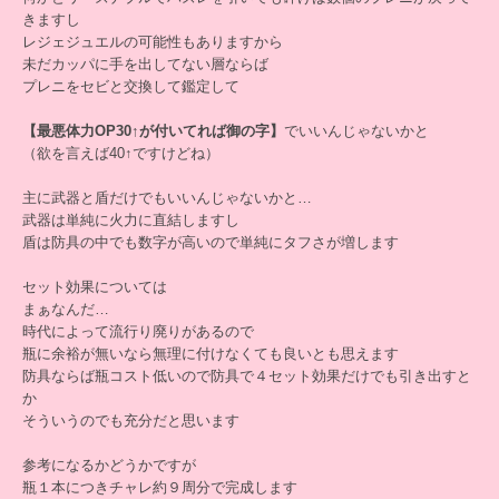
きますし
レジェジュエルの可能性もありますから
未だカッパに手を出してない層ならば
プレニをセビと交換して鑑定して
【最悪体力OP30↑が付いてれば御の字】
でいいんじゃないかと
（欲を言えば40↑ですけどね）
主に武器と盾だけでもいいんじゃないかと…
武器は単純に火力に直結しますし
盾は防具の中でも数字が高いので単純にタフさが増します
セット効果については
まぁなんだ…
時代によって流行り廃りがあるので
瓶に余裕が無いなら無理に付けなくても良いとも思えます
防具ならば瓶コスト低いので防具で４セット効果だけでも引き出すと
か
そういうのでも充分だと思います
参考になるかどうかですが
瓶１本につきチャレ約９周分で完成します