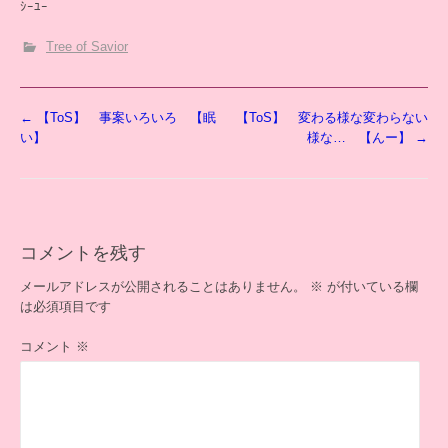
ｼｰﾕｰ
Tree of Savior
投
←
【ToS】 事案いろいろ 【眠
【ToS】 変わる様な変わらない
稿
い】
様な… 【んー】
→
ナ
ビ
ゲ
ー
シ
コメントを残す
ョ
ン
メールアドレスが公開されることはありません。
※
が付いている欄
は必須項目です
コメント
※