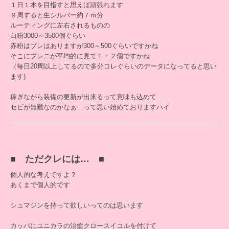
１日１本を目指すと思えば頑張れます
９周すると生シルバー約７ｍ分
ルーティングに左右されるものの
白粉3000～3500個ぐらい
赤粉はブレはありますが300～500ぐらいですかね
そこにプレニが平均的に見て１・２個ですかね
（毎日20周以上してるので多分コレぐらいのデータになってると思い
ます)
稼ぎながら装備の更新が出来るって意味も込めて
セビが無難なのかなぁ…って思い始めておりますハイ
■ ただクレには… ■
個人的な考えですよ？
あくまで個人的です
シュマジンを持って欲しいってのは思います
カッパにユニカラの治癒クロースイコルを付けて