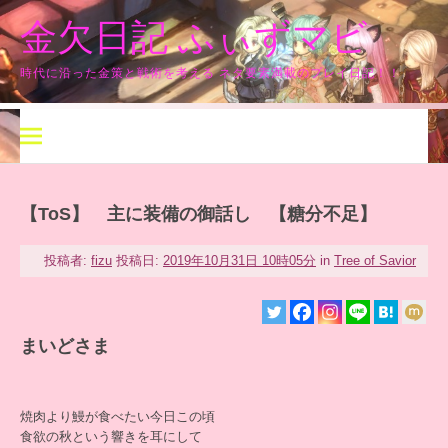
コ
金欠日記 ふぃずマビ
ン
テ
ン
時代に沿った金策と戦術を考える ネタ要素満載のプレイ日記！！
ツ
へ
ス
キ
ッ
プ
【ToS】 主に装備の御話し 【糖分不足】
投稿者:
fizu
投稿日:
2019年10月31日 10時05分
in
Tree of Savior
まいどさま
焼肉より鰻が食べたい今日この頃
食欲の秋という響きを耳にして