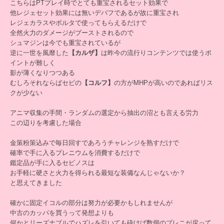
こちらはPTプレイ時でとても重宝されるセット効果で
他レジェセット効果には無いデバフであるが故に重宝され
レジェカラスやボルタで使ってもらえるだけで
全然火力のダメージがブーストされるので
シュマジンは今でも重宝されているが
逆に一世を風靡した
【カルザ】
は昨今の流行りコンテンツでは使うポ
イントが難しく
影が薄くなりつつある
むしろそれならばセビの
【コルフ】
の方がMHPが高いのであればリス
クが少ない
アニマ収集の手間・ランダムの選定から抽出の沼とも言える労力
この辺りを考慮した場合
金策粉策込みで毎日回すであろうチャレンジを熟すだけで
確率で手に入るプレニウムを消費するだけで
鑑定品が手に入るセビノスは
お手軽に硬さと火力を得られる最短な装備なんじゃないか？
と思えてきました
確かに固定イコルの部分は努力が必要かもしれませんが
中古のカッパを買うって発想よりも
何かとリーズナブルでハズレを引いても砕けば数個のプレニが戻って