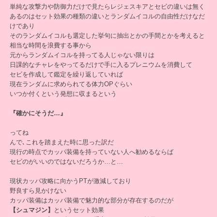
単純な攻撃力や防御力だけで見たらレジェスキアとセビの違いは無く
あるのはセット効果の種類の違いとランダムイコルの自由性だけなだ
けであり
そのランダムイコルも選定した挙句に抽出とかの手間とかを考えると
相当な時間を浪費する事から
元からランダムイコルを持ってる人じゃない限りは
日課的なチャレをやってるだけで手に入るプレニウムを消費して
セビを作成して鑑定を繰り返していれば
現在ランダムに求められてる体力OPぐらい
いつか付くという発想に収まるという
『確かにそうだ…』
ってね
んで､これを踏まえた時に思った訳だ
現行の時点でカッパ装備を持っていない人へ勧めるならば
セビのがいいのではないだろうか…と…
現状カッパ攻略に向かうPTが激減しており
野良すら見かけない
カッパ装備はカッパ装備で魅力的な部分が存在するのだが
【シュマジン】
というセット効果