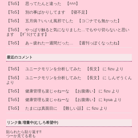
【ToS】 思ってたんと違った 【ﾊﾊﾊ】
【ToS】 別の事ばかりしてます 【寝不足】
【ToS】 五月病？いいえ風邪でした 【コ〇ナでも無かった】
【ToS】 やっぱり触ると気になりました…でもやり切らないと思い
ます 【ﾀﾞﾗけてます】
【ToS】 あ～疲れた一週間だった… 【週刊っぽくなったね】
最近のコメント
【ToS】 ユニークモリンを分析してみた 【長文】
に
fizu
より
【ToS】 ユニークモリンを分析してみた 【長文】
に
しんぞうくん
より
【ToS】 健康管理も楽じゃねーな 【お腹痛い】
に
fizu
より
【ToS】 健康管理も楽じゃねーな 【お腹痛い】
に
kyua
より
【ToS】 たまには真面目に 【難しい話】
に
fizu
より
リンク集 増量中(むしろ希望中)
貼られたら貼り返す!!
つーか見てる君も