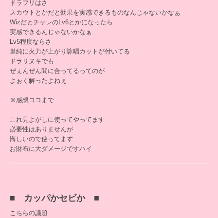
ドラフリはさ
スカウトとかだと効果を実感できるものなんじゃないかなぁ
WizだとチャレのLv6とかになったら
実感できるんじゃないかなぁ
Lv5程度ならさ
単純に火力が上がり詠唱カットが付いてる
ドラリヌキでも
ぜぇんぜん間に合ってるってのが
よぉく解ったよねぇ
※感想ココまで
これ見よがしに使ってやってます
必要性はありませんが
悔しいので使ってます
お財布に大ダメージですハイ
■ カッパかセビか ■
こちらの議題