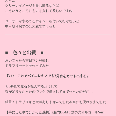
ん～…
クリーンイメージを勝ち取るならば
こういうところにも力を入れて欲しいですね
ユーザーが求めてるポイントを付いて行かないと
中々取り戻すのは大変ですよっと
■ 色々と出費 ■
思い立ったら吉日マン発動し
ドラフリセットを作ってみた
『ﾌﾌﾌ…これでパイエレキノでも7分台をカット出来る』
と､夢見て魔石を投入するだけして
数が足りなかったのでマケで購入してまで作ったのだが…
結果：ドラリヌキと大差ありませんでした本当にお疲れさまでした
【手にした事で分かった感想】(脳内BGM：蛍の光オルゴールVer）