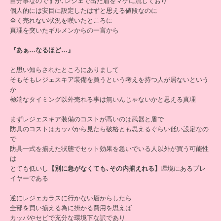
自分事なのですが､レジェで出た盾をマケに流しており
個人的には安目に設定したはずと思える値段なのに
全く売れない状況を嘆いたところに
真理を突いたギルメンからの一言から
『あぁ…なるほど…』
と思い知らされたところにありまして
そもそもレジェスキア装備を買うという考えを持つ人が居ないという
か
極端なタイミング以外売れる事は無いんじゃないかと思える真理
まずレジェスキア装備のコストが高いのは武器と盾で
防具のコストはカッパから見たら破格とも思えるぐらい低い設定なの
で
防具一式を揃えた状態でセット効果を急いでいる人以外が買う可能性
は
とても低いし
【別に急がなくても､その内揃えれる】
環境にあるプレ
イヤーである
逆にレジェカラスに行かない層からしたら
全部を買い揃える為に掛かる費用を思えば
カッパやセビで充分な環境下な訳であり