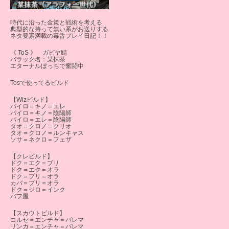
時代に沿った金策と戦術を考える
典型的な持って無い系がお送りする
ネタ要素満載の毒舌プレイ日記！！
《 ToS 》 ガビヤ鯖
バラック名：某抹茶
エターナルぼっちで奮闘中
Tosで使ってるビルド
【Wizビルド】
パイロ＝キノ＝エレ
パイロ＝キノ＝陰陽師
パイロ＝エレ＝陰陽師
タオ＝クロノ＝クリオ
タオ＝クロノ＝ルンキャス
ソサ＝ネクロ＝フェザ
【クレビルド】
ドク＝エク＝プリ
ドク＝エク＝オラ
ドク＝プリ＝オラ
カバ＝プリ＝オラ
ドク＝ジロ＝インク
バフ屋
【スカウトビルド】
コルセ＝エンチャ＝バレマ
リンカ＝エンチャ＝バレマ