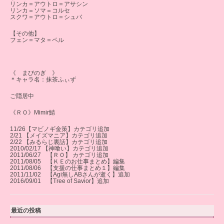
リンカ＝アウトロ＝アサシン
リンカ＝ソマ＝コルセ
スクワ＝アウトロ＝シュバ
【その他】
フェン＝マタ＝ペル
《 まびのぎ 》
＊キャラ名：抹茶ふぃず
ご隠居中
《ＲＯ》Mimir鯖
11/26【マビノギ金策】カテゴリ追加
2/21 【メイズマニア】カテゴリ追加
2/22 【みるらじ裏話】カテゴリ追加
2010/02/17 【神喰い】カテゴリ追加
2011/06/27 【ＲＯ】 カテゴリ追加
2011/08/05 【ＫＥのお仕事まとめ】編集
2011/08/06 【支援の仕事まとめ１】編集
2011/11/02 【Agi無しABさんが逝く】追加
2016/09/01 【Tree of Savior】追加
最近の投稿