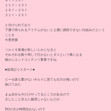
６ｆ～１０ｆ
１１ｆ～１５ｆ
１６ｆ～２０ｆ
２１ｆ～２５ｆ
と分けられており
下層で得られるアイテムがないと上層に挑戦できない仕組みだという
ことを
今更把握
ソルミキ装備が欲しいとかになると
それぞれを数十周して行かないとダメという事になる
確かにエンドコンテンツ要素ですね
■放浪記リスタート■
どーせ誰も繋がないギルドに居ても仕方が無いので
抜けてみた
まぁ自分も今だけやってるところがあるので
大したこと言えた義理じゃないんだが…
ROの方が時間合わないので