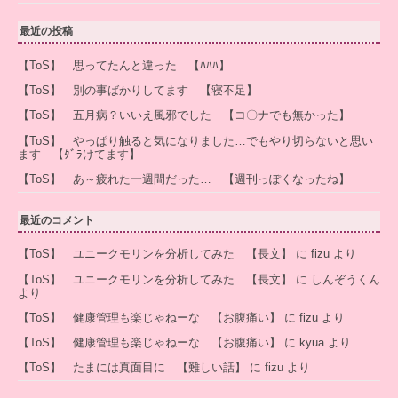
最近の投稿
【ToS】 思ってたんと違った 【ﾊﾊﾊ】
【ToS】 別の事ばかりしてます 【寝不足】
【ToS】 五月病？いいえ風邪でした 【コ〇ナでも無かった】
【ToS】 やっぱり触ると気になりました…でもやり切らないと思い
ます 【ﾀﾞﾗけてます】
【ToS】 あ～疲れた一週間だった… 【週刊っぽくなったね】
最近のコメント
【ToS】 ユニークモリンを分析してみた 【長文】
に
fizu
より
【ToS】 ユニークモリンを分析してみた 【長文】
に
しんぞうくん
より
【ToS】 健康管理も楽じゃねーな 【お腹痛い】
に
fizu
より
【ToS】 健康管理も楽じゃねーな 【お腹痛い】
に
kyua
より
【ToS】 たまには真面目に 【難しい話】
に
fizu
より