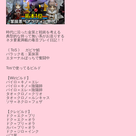
時代に沿った金策と戦術を考える
典型的な持って無い系がお送りする
ネタ要素満載の毒舌プレイ日記！！
《 ToS 》 ガビヤ鯖
バラック名：某抹茶
エターナルぼっちで奮闘中
Tosで使ってるビルド
【Wizビルド】
パイロ＝キノ＝エレ
パイロ＝キノ＝陰陽師
パイロ＝エレ＝陰陽師
タオ＝クロノ＝クリオ
タオ＝クロノ＝ルンキャス
ソサ＝ネクロ＝フェザ
【クレビルド】
ドク＝エク＝プリ
ドク＝エク＝オラ
ドク＝プリ＝オラ
カバ＝プリ＝オラ
ドク＝ジロ＝インク
バフ屋