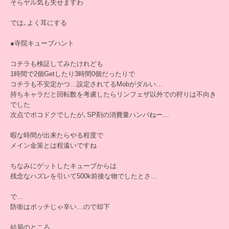
そらヤル気も失せますわ
では､よく耳にする
●寺院キューブハント
コチラも検証してみたけれども
1時間で2個Getしたり3時間0個だったりで
コチラも不安定かつ…設定されてるMobがダルい…
持ちキャラだと回転数を考慮したらリンフェザ以外での狩りは不向き
でした
次点でボコドクでしたが､SP剤の消費量ハンパねー…
暇な時間が出来たらやる程度で
メイン金策とは程遠いですね
ちなみにゲットしたキューブからは
残念なハズレを引いて500k前後な物でしたとさ…
で…
防衛はボッチじゃ辛い…ので却下
結局のところ