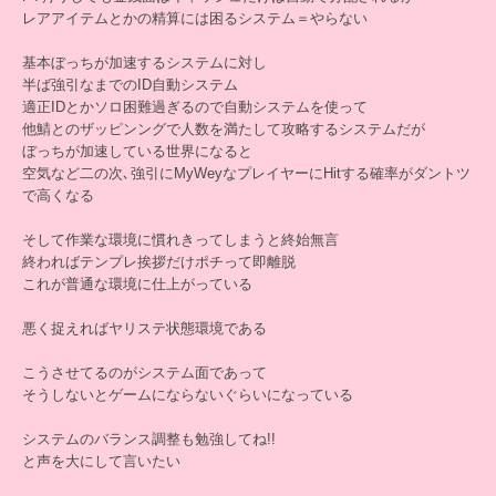
レアアイテムとかの精算には困るシステム＝やらない
基本ぼっちが加速するシステムに対し
半ば強引なまでのID自動システム
適正IDとかソロ困難過ぎるので自動システムを使って
他鯖とのザッピンングで人数を満たして攻略するシステムだが
ぼっちが加速している世界になると
空気など二の次､強引にMyWeyなプレイヤーにHitする確率がダントツ
で高くなる
そして作業な環境に慣れきってしまうと終始無言
終わればテンプレ挨拶だけポチって即離脱
これが普通な環境に仕上がっている
悪く捉えればヤリステ状態環境である
こうさせてるのがシステム面であって
そうしないとゲームにならないぐらいになっている
システムのバランス調整も勉強してね!!
と声を大にして言いたい