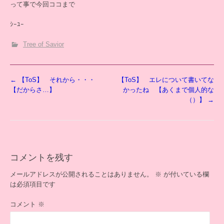
って事で今回ココまで
ｼｰﾕｰ
Tree of Savior
投
←
【ToS】 それから・・・
【ToS】 エレについて書いてな
稿
【だからさ…】
かったね 【あくまで個人的な
ナ
（）】
→
ビ
ゲ
ー
シ
ョ
コメントを残す
ン
メールアドレスが公開されることはありません。
※
が付いている欄
は必須項目です
コメント
※