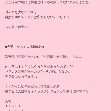
ここ近年の梅雨は梅雨と呼べる程振ってない気がしますね
川の水も少ないですし
自然が壊れてる事には変わらないのでしょう…
って事で後半へ…
■今更になって大地初体験■
深夜帯で募集があったのでお邪魔させて頂くことに…
休止前に１ｆだけはやった事があったのですが
バランス調整があった為か､その前からなのか
デラ楽になってますね
２ｆからは初体験だったので割と新鮮
要するに大規模なギミックダンジョンって事は理解できた
んで
１ｆ～５ｆ