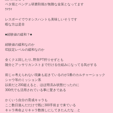
ペタ堀とペンデュ研磨剤堀が無難な金策となってます
ｳﾏｳﾏ
レスボーイでウオシスハントも美味しいそうです
暇な方は是非
■経験値の緩和？■
経験値の緩和なのか
ID設定レベルの緩和なのか
全くクエ回したり､野良PT狩りせずとも
随分とアッサリカンストまで行ける仕組みになってる気がする
前じゃ考えられない現象も起きているのが1番のカルチャーショック
シャウ等のミッション系
以前だと200超えると、ほぼ用済み状態だったのに
300代でも活用されている事に驚きである
かくいう自分の育成キャラも
ここ数日遊んだだけで既に300手前まで来ている
キャラ寿命よりキャラ数推しにしてきたんだな…と