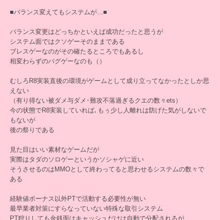
■バランス変えてもシステムが…■
バランス変更はどっちかといえば成功だったと思うが
システム面ではクソゲーそのままである
ブレスゲーなのがその確たるところでもあるし
相変わらずのバグゲーなのも（）
むしろR8実装直後の環境がゲームとして成り立ってなかったとしか思
えない
（有り得ない被ダメ与ダメ･難攻不落過ぎるクエの数々ets）
今の状態でR8実装していれば､もぅ少し人離れは防げた気がしないで
もないが
後の祭りである
見た目はいい素材なゲームだが
実際はタダのソロゲーというかソシャゲに近い
そうさせるのはMMOとして終わってると思わせるシステムの数々で
ある
経験値ボーナス以外PTで活動する必要性が無い
最早業者対策にすらなっていない特殊な取引システム
PT狩りしても金銭面はキャッシュだけは自動で分配されるが