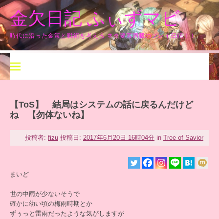
コ
金欠日記 ふぃずマビ
ン
テ
ン
時代に沿った金策と戦術を考える ネタ要素満載のプレイ日記！！
ツ
へ
ス
キ
ッ
プ
【ToS】 結局はシステムの話に戻るんだけど
ね 【勿体ないね】
投稿者:
fizu
投稿日:
2017年6月20日 16時04分
in
Tree of Savior
まいど
世の中雨が少ないそうで
確かに幼い頃の梅雨時期とか
ずぅっと雷雨だったような気がしますが