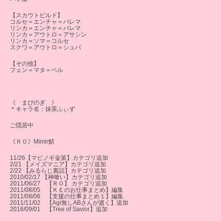
【スカウトビルド】
コルセ＝エンチャ＝バレマ
リンカ＝エンチャ＝バレマ
リンカ＝アウトロ＝アサシン
リンカ＝ソマ＝コルセ
スクワ＝アウトロ＝シュバ
【その他】
フェン＝マタ＝ペル
《 まびのぎ 》
＊キャラ名：抹茶ふぃず
ご隠居中
《ＲＯ》Mimir鯖
11/26【マビノギ金策】カテゴリ追加
2/21 【メイズマニア】カテゴリ追加
2/22 【みるらじ裏話】カテゴリ追加
2010/02/17 【神喰い】カテゴリ追加
2011/06/27 【ＲＯ】 カテゴリ追加
2011/08/05 【ＫＥのお仕事まとめ】編集
2011/08/06 【支援の仕事まとめ１】編集
2011/11/02 【Agi無しABさんが逝く】追加
2016/09/01 【Tree of Savior】追加