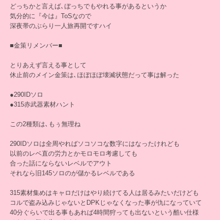
どっちかと言えば､ぼっちでもやれる事があるというか
気分的に『今は』ToSなので
深夜帯のぶらり一人旅再開ですハイ
■金策リメンバー■
とりあえず言える事として
休止前のメイン金策は､ほぼほぼ壊滅状態だって事は解った
●290IDソロ
●315赤武器素材ハント
この2種類は､もぅ無理ね
290IDソロは全周やればソコソコな数字にはなったけれども
以前のレベ直の労力とかモロモロ考慮しても
合った話にならないレベルでアウト
それなら旧145ソロのが儲かるレベルである
315素材集めはキャロだけはやり続けてる人は居るみたいだけども
コルで盗み込みじゃないとDPKじゃなくなった事が仇になっていて
40分ぐらいで出る事もあれば4時間狩っても出ないという酷い仕様