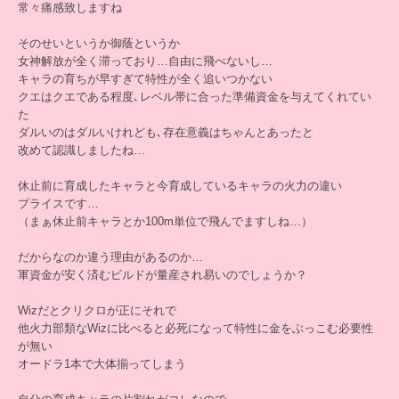
常々痛感致しますね
そのせいというか御蔭というか
女神解放が全く滞っており…自由に飛べないし…
キャラの育ちが早すぎて特性が全く追いつかない
クエはクエである程度､レベル帯に合った準備資金を与えてくれてい
た
ダルいのはダルいけれども､存在意義はちゃんとあったと
改めて認識しましたね…
休止前に育成したキャラと今育成しているキャラの火力の違い
プライスです…
（まぁ休止前キャラとか100m単位で飛んでますしね…）
だからなのか違う理由があるのか…
軍資金が安く済むビルドが量産され易いのでしょうか？
Wizだとクリクロが正にそれで
他火力部類なWizに比べると必死になって特性に金をぶっこむ必要性
が無い
オードラ1本で大体揃ってしまう