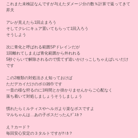
これまた未検証なんですが与えたダメージ分の数％計算で返ってきて
昇天
アレが見えたら1回止まろう
そしてクレにキュア置いてもらって1回入ろう
そうしよう
次に青化と呼ばれる範囲SPドレインだが
1回離れてしまえば青化範囲から外れれる
5秒ぐらいで解除されるので慌てず追いかけっこしちゃえばいいだけ
です
この2種類の対処法さえ知っておけば
ただデカイだけのボロ雑巾です
一昔の様な狩るのに1時間とか掛かりませんからご心配なく
落ち着いて対処しましょうそうしましょう
慣れたらミルティスやヘルガより楽なボスですよ
マルちゃんは…あの子ボスだったんﾃﾞｽｶ？
え？カード？
毎回安心安定の３タルトですがﾅﾆｶ？