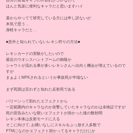
自分の育成キャラの片割れがコレなので
ほんと気楽に便利なキャラだと思いますハイ
基からやってて研究している方には申し訳ないが
本気で思う…
身軽キャラだと…
■意外と知られていないレキシ狩りの方法■
レキシカードの実験がしたいので
最近のウオシスハントブームの御蔭か
シャウトが流れる事が多いレキシさんへ出向く機会が増えているので
すが
まぁよくMPKされるというか事故死が半端ない
まず死因は言わずと知れた反射死である
パリーンって割れたエフェクトから
一定範囲内のキャラなのか攻撃していたキャラなのかは未検証ですが
死の宣告みたいな呪いエフェクトが掛かった後の数秒間
レキシ本体は反射モードに入る
そこに向けて､お構いなしにスキルをぶっ放す人多数で
PTMになのかエフェクト掛かってるキャラだけにか