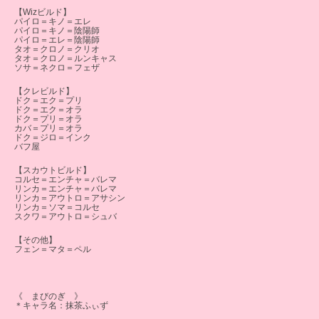
【Wizビルド】
パイロ＝キノ＝エレ
パイロ＝キノ＝陰陽師
パイロ＝エレ＝陰陽師
タオ＝クロノ＝クリオ
タオ＝クロノ＝ルンキャス
ソサ＝ネクロ＝フェザ
【クレビルド】
ドク＝エク＝プリ
ドク＝エク＝オラ
ドク＝プリ＝オラ
カバ＝プリ＝オラ
ドク＝ジロ＝インク
バフ屋
【スカウトビルド】
コルセ＝エンチャ＝バレマ
リンカ＝エンチャ＝バレマ
リンカ＝アウトロ＝アサシン
リンカ＝ソマ＝コルセ
スクワ＝アウトロ＝シュバ
【その他】
フェン＝マタ＝ペル
《 まびのぎ 》
＊キャラ名：抹茶ふぃず