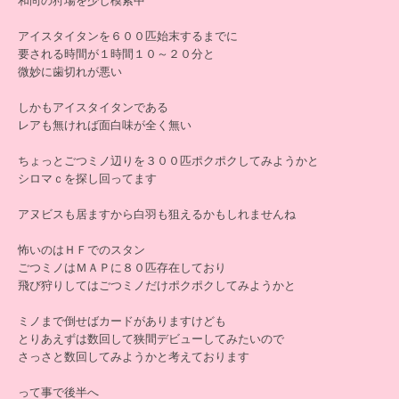
和尚の狩場を少し模索中
アイスタイタンを６００匹始末するまでに
要される時間が１時間１０～２０分と
微妙に歯切れが悪い
しかもアイスタイタンである
レアも無ければ面白味が全く無い
ちょっとごつミノ辺りを３００匹ポクポクしてみようかと
シロマｃを探し回ってます
アヌビスも居ますから白羽も狙えるかもしれませんね
怖いのはＨＦでのスタン
ごつミノはＭＡＰに８０匹存在しており
飛び狩りしてはごつミノだけポクポクしてみようかと
ミノまで倒せばカードがありますけども
とりあえずは数回して狭間デビューしてみたいので
さっさと数回してみようかと考えております
って事で後半へ