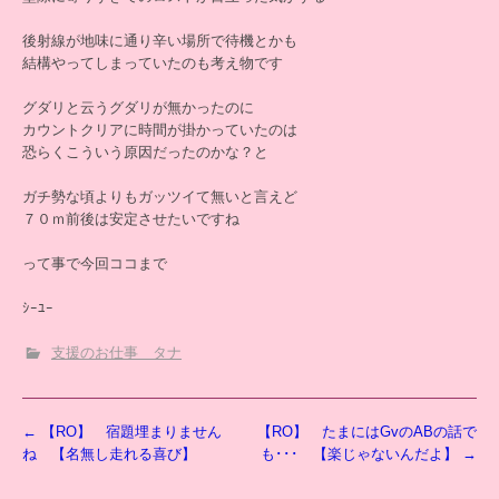
後射線が地味に通り辛い場所で待機とかも
結構やってしまっていたのも考え物です
グダリと云うグダリが無かったのに
カウントクリアに時間が掛かっていたのは
恐らくこういう原因だったのかな？と
ガチ勢な頃よりもガッツイて無いと言えど
７０ｍ前後は安定させたいですね
って事で今回ココまで
ｼｰﾕｰ
支援のお仕事 タナ
投
←
【RO】 宿題埋まりません
【RO】 たまにはGvのABの話で
稿
ね 【名無し走れる喜び】
も･･･ 【楽じゃないんだよ】
→
ナ