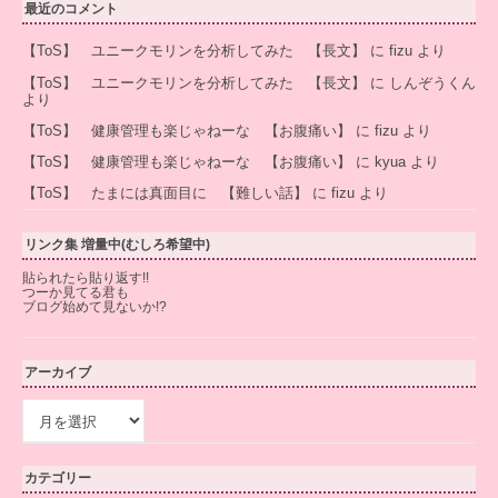
最近のコメント
【ToS】 ユニークモリンを分析してみた 【長文】
に
fizu
より
【ToS】 ユニークモリンを分析してみた 【長文】
に
しんぞうくん
より
【ToS】 健康管理も楽じゃねーな 【お腹痛い】
に
fizu
より
【ToS】 健康管理も楽じゃねーな 【お腹痛い】
に
kyua
より
【ToS】 たまには真面目に 【難しい話】
に
fizu
より
リンク集 増量中(むしろ希望中)
貼られたら貼り返す!!
つーか見てる君も
ブログ始めて見ないか!?
アーカイブ
ア
ー
カ
イ
カテゴリー
ブ