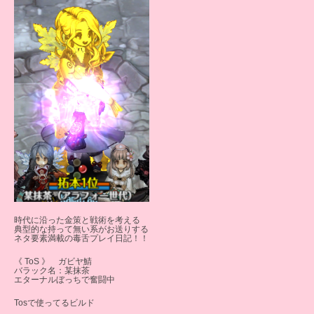
時代に沿った金策と戦術を考える
典型的な持って無い系がお送りする
ネタ要素満載の毒舌プレイ日記！！
《 ToS 》 ガビヤ鯖
バラック名：某抹茶
エターナルぼっちで奮闘中
Tosで使ってるビルド