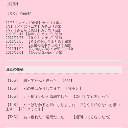
ご隠居中
《ＲＯ》Mimir鯖
11/26【マビノギ金策】カテゴリ追加
2/21 【メイズマニア】カテゴリ追加
2/22 【みるらじ裏話】カテゴリ追加
2010/02/17 【神喰い】カテゴリ追加
2011/06/27 【ＲＯ】 カテゴリ追加
2011/08/05 【ＫＥのお仕事まとめ】編集
2011/08/06 【支援の仕事まとめ１】編集
2011/11/02 【Agi無しABさんが逝く】追加
2016/09/01 【Tree of Savior】追加
最近の投稿
【ToS】 思ってたんと違った 【ﾊﾊﾊ】
【ToS】 別の事ばかりしてます 【寝不足】
【ToS】 五月病？いいえ風邪でした 【コ〇ナでも無かった】
【ToS】 やっぱり触ると気になりました…でもやり切らないと思い
ます 【ﾀﾞﾗけてます】
【ToS】 あ～疲れた一週間だった… 【週刊っぽくなったね】