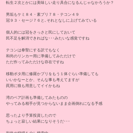
転生２次とかには美味しい走り具合になるんじゃなかろうか？
男垢もケミ８４・素プリ７８・テコン４９
冠９３・セージ７６と､それとなしに上げてみている
個人的には冠をさっさと民にしておいて
民不足を解消できればな･･･みたいな感覚ですね
テコンは拳聖にする訳でもなく
和尚のリンカー用に準備してみただけで
ただ作ってみただけな存在ですね
移動ポタ用に修羅かプリをもう１体ぐらい準備しても
いいかなーとか、そんな事も考えてますが
罠用に狼も用意してイイかもね
湾のペア計画も準備してみたものの
やってみる相手が見つからないまま企画倒れになる予感
思ったより予算投資したので
ちょっと寂しい結果になりそうだ･･･