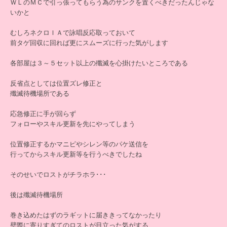
ＷＬのＭＣで引っ張ってもらう為のサンクを置くべきだったんじゃな
いかと
むしろネクロＩＡで詠唱反応取っておいて
前タゲ回収に回れば更にスムーズに行った気がします
各部屋は３～５セット以上の殲滅を心掛けたいところである
反省点としては位置ズレ修正と
殲滅待機場所である
応急修正に手が回らず
フォローやスキル更新を先にやってしまう
位置修正するかマニピやシレン等のパケ送信を
行ってからスキル更新等を行うべきでしたね
そのせいでロストがチラホラ･･･
後は殲滅待機場所
巻き込めたはずのラギットに届ききってなかったり
壁際に寄りすぎてのロストが目立った気がする