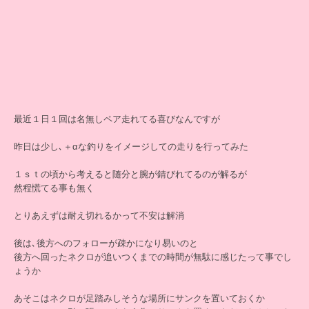
最近１日１回は名無しペア走れてる喜びなんですが
昨日は少し､＋αな釣りをイメージしての走りを行ってみた
１ｓｔの頃から考えると随分と腕が錆びれてるのが解るが
然程慌てる事も無く
とりあえずは耐え切れるかって不安は解消
後は､後方へのフォローが疎かになり易いのと
後方へ回ったネクロが追いつくまでの時間が無駄に感じたって事でし
ょうか
あそこはネクロが足踏みしそうな場所にサンクを置いておくか