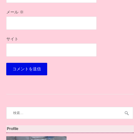
メール
※
サイト
検
索:
Profile