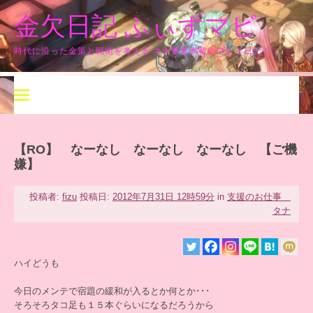
コ
金欠日記 ふぃずマビ
ン
テ
ン
時代に沿った金策と戦術を考える ネタ要素満載のプレイ日記！！
ツ
へ
ス
キ
ッ
プ
【RO】 なーなし なーなし なーなし 【ご機
嫌】
投稿者:
fizu
投稿日:
2012年7月31日 12時59分
in
支援のお仕事
タナ
ハイどうも
今日のメンテで宿題の緩和が入るとか何とか･･･
そろそろタコ足も１５本ぐらいになるだろうから