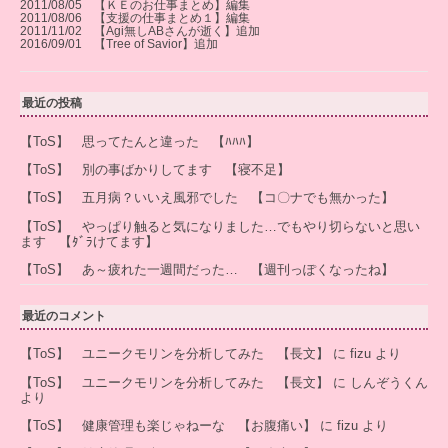
2011/08/05 【ＫＥのお仕事まとめ】編集
2011/08/06 【支援の仕事まとめ１】編集
2011/11/02 【Agi無しABさんが逝く】追加
2016/09/01 【Tree of Savior】追加
最近の投稿
【ToS】 思ってたんと違った 【ﾊﾊﾊ】
【ToS】 別の事ばかりしてます 【寝不足】
【ToS】 五月病？いいえ風邪でした 【コ〇ナでも無かった】
【ToS】 やっぱり触ると気になりました…でもやり切らないと思い
ます 【ﾀﾞﾗけてます】
【ToS】 あ～疲れた一週間だった… 【週刊っぽくなったね】
最近のコメント
【ToS】 ユニークモリンを分析してみた 【長文】
に
fizu
より
【ToS】 ユニークモリンを分析してみた 【長文】
に
しんぞうくん
より
【ToS】 健康管理も楽じゃねーな 【お腹痛い】
に
fizu
より