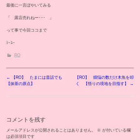
最後に一言ぼやいてみる
「 露店売れねー･･･ 」
って事で今回ココまで
ｼｰﾕｰ
RO
投
←
【RO】 たまには昔話でも
【RO】 煩悩の数だけ木魚を叩
稿
【抹茶の原点】
く 【悟りの境地を目指す】
→
ナ
ビ
ゲ
ー
シ
コメントを残す
ョ
ン
メールアドレスが公開されることはありません。
※
が付いている欄
は必須項目です