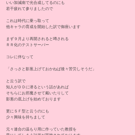
いい加減南で光合成してるのにも
若干疲れて参りましたので
これは時代に乗っ取って
他キャラの育成を開始した訳で御座います
まず９月より再開されると噂される
ＲＲ化のテストサーバー
コレに伴なって
「さっさと影葱上げておかねば後々苦労しそうだ」
と云う訳で
知人がＤＤに潜るという話があれば
そちらにお邪魔させて戴いたりして
影葱の底上げを始めております
更にＳＦ型と云うのにも
少々興味を持ちまして
元々連合の温もり用に作っていた教授を