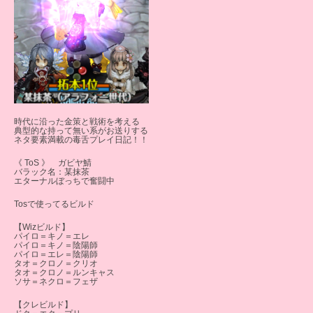
時代に沿った金策と戦術を考える
典型的な持って無い系がお送りする
ネタ要素満載の毒舌プレイ日記！！
《 ToS 》 ガビヤ鯖
バラック名：某抹茶
エターナルぼっちで奮闘中
Tosで使ってるビルド
【Wizビルド】
パイロ＝キノ＝エレ
パイロ＝キノ＝陰陽師
パイロ＝エレ＝陰陽師
タオ＝クロノ＝クリオ
タオ＝クロノ＝ルンキャス
ソサ＝ネクロ＝フェザ
【クレビルド】