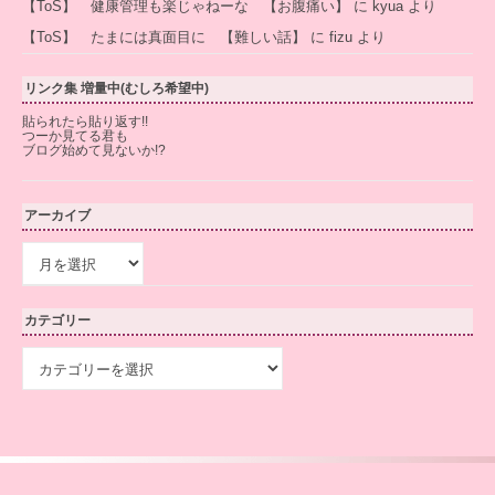
【ToS】 健康管理も楽じゃねーな 【お腹痛い】
に
kyua
より
【ToS】 たまには真面目に 【難しい話】
に
fizu
より
リンク集 増量中(むしろ希望中)
貼られたら貼り返す!!
つーか見てる君も
ブログ始めて見ないか!?
アーカイブ
ア
ー
カ
イ
カテゴリー
ブ
カ
テ
ゴ
リ
ー