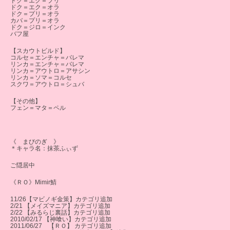
ドク＝エク＝プリ
ドク＝エク＝オラ
ドク＝プリ＝オラ
カバ＝プリ＝オラ
ドク＝ジロ＝インク
バフ屋
【スカウトビルド】
コルセ＝エンチャ＝バレマ
リンカ＝エンチャ＝バレマ
リンカ＝アウトロ＝アサシン
リンカ＝ソマ＝コルセ
スクワ＝アウトロ＝シュバ
【その他】
フェン＝マタ＝ペル
《 まびのぎ 》
＊キャラ名：抹茶ふぃず
ご隠居中
《ＲＯ》Mimir鯖
11/26【マビノギ金策】カテゴリ追加
2/21 【メイズマニア】カテゴリ追加
2/22 【みるらじ裏話】カテゴリ追加
2010/02/17 【神喰い】カテゴリ追加
2011/06/27 【ＲＯ】 カテゴリ追加