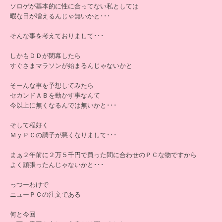
ソロゲが基本的に性に合ってない私としては
暇な日が増えるんじゃ無いかと･･･
そんな事を考えておりまして･･･
しかもＤＤが閉幕したら
すぐさまマラソンが始まるんじゃないかと
そーんな事を予想してみたら
セカンドＡＢを動かす事なんて
今以上に無くなるんでは無いかと･･･
そして程好く
ＭｙＰＣの調子が悪くなりまして･･･
まぁ２年前に２万５千円で買った間に合わせのＰＣな物ですから
よく頑張ったんじゃないかと･･･
っつーわけで
ニューＰＣの注文である
何と今回