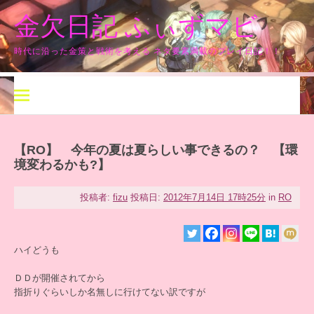
コ
金欠日記 ふぃずマビ
ン
テ
ン
時代に沿った金策と戦術を考える ネタ要素満載のプレイ日記！！
ツ
へ
ス
キ
ッ
プ
【RO】 今年の夏は夏らしい事できるの？ 【環
境変わるかも?】
投稿者:
fizu
投稿日:
2012年7月14日 17時25分
in
RO
ハイどうも
ＤＤが開催されてから
指折りぐらいしか名無しに行けてない訳ですが