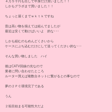
４万５千円も出して中身だけ買いました！！
しかもグラボまで買いました！！
ちょっと届くまでｗｋｔｋですね
昔は高い物を揃えては組んでましたが
最近は安くて動けばいいよ 的な･･･
しかも組むのもめんどくさいから
ケースにぶち込むだけにして送ってください的な･･･
そんな買い物しました ハイ
後はCATV回線の光なので
業者に問い合わせたところ
ルーター買えば複数台ネットに繋がるとの事なので
夢の２ＰＣ環境完了である
うん
２垢目始まる可能性大だよ