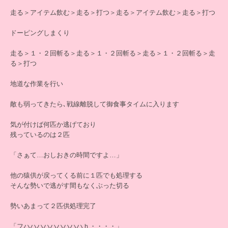
走る＞アイテム飲む＞走る＞打つ＞走る＞アイテム飲む＞走る＞打つ
ドーピングしまくり
走る＞１・２回斬る＞走る＞１・２回斬る＞走る＞１・２回斬る＞走
る＞打つ
地道な作業を行い
敵も弱ってきたら､戦線離脱して御食事タイムに入ります
気が付けば何匹か逃げており
残っているのは２匹
「さぁて…おしおきの時間ですよ…」
他の猿供が戻ってくる前に１匹でも処理する
そんな勢いで逃がす間もなくぶった切る
勢いあまって２匹供処理完了
「フハハハハハハハハハｈ・・・・」