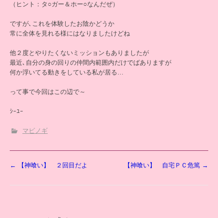
（ヒント：タ○ガー＆ホー○なんだぜ）
ですが､これを体験したお陰かどうか
常に全体を見れる様にはなりましたけどね
他２度とやりたくないミッションもありましたが
最近､自分の身の回りの仲間内範囲内だけでばありますが
何か浮いてる動きをしている私が居る…
って事で今回はこの辺で～
ｼｰﾕｰ
マビノギ
投
←
【神喰い】 ２回目だよ
【神喰い】 自宅ＰＣ危篤
→
稿
ナ
ビ
ゲ
ー