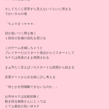
そしてろくに背景すら見えないぐらいに埋まる
でかいサルの塊
「ちょｗまっｗｗｗ」
頭が追いつく間も無く
１回目の全滅の洗礼を受ける
このゲーム全滅しちゃうと
プレイヤーだけスタート地点からリスタートして
ＮＰＣは死体のまま再開される
まぁ平たく言えばソロスタートな状態から始まる
安置ゲートから出る前に少し考える
「何とか分別隔離できないものか…」
お寺ＭＡＰは比較的狭く
動き回る御猿さんにとっては
とても都合の良いＭＡＰ