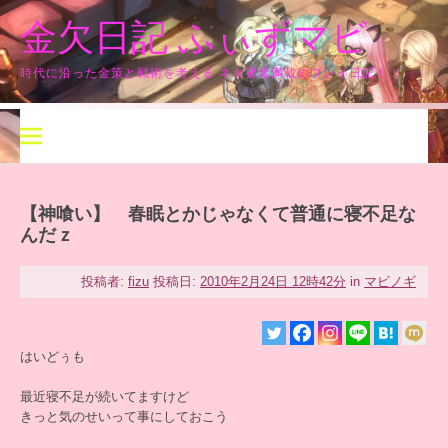
コ
金欠日記 ふぃずマビ
ン
テ
ン
時代に沿った金策と戦術を考える ネタ要素満載のプレイ日記！！
ツ
へ
ス
キ
ッ
プ
【神喰い】 春眠とかじゃなくて普通に寝不足な
んだｚ
投稿者:
fizu
投稿日:
2010年2月24日 12時42分
in
マビノギ
はいどぅも
最近寝不足が続いてますけど
きっと気のせいって事にしておこう