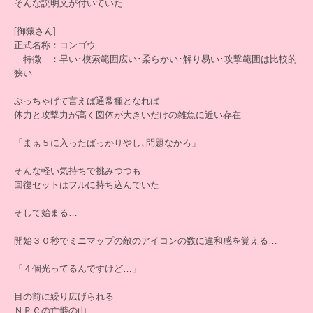
そんな説明文が付いていた
[御猿さん]
正式名称：コンゴウ
特徴 ：早い･模索範囲広い･柔らかい･解り易い･攻撃範囲は比較的
狭い
ぶっちゃげて言えば通常種となれば
体力と攻撃力が高く図体が大きいだけの雑魚に近い存在
「まぁ５に入ったばっかりやし､問題なかろ」
そんな軽い気持ちで挑みつつも
回復セットはフルに持ち込んでいた
そして始まる…
開始３０秒でミニマップの敵のアイコンの数に違和感を覚える…
「４個光ってるんですけど…」
目の前に繰り広げられる
ＮＰＣの亡骸の山