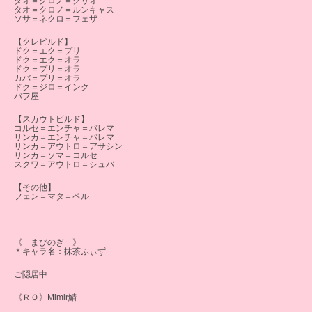
タオ＝クロノ＝クリオ
タオ＝クロノ＝ルンキャス
ソサ＝ネクロ＝フェザ
【クレビルド】
ドク＝エク＝プリ
ドク＝エク＝オラ
ドク＝プリ＝オラ
カバ＝プリ＝オラ
ドク＝ジロ＝インク
バフ屋
【スカウトビルド】
コルセ＝エンチャ＝バレマ
リンカ＝エンチャ＝バレマ
リンカ＝アウトロ＝アサシン
リンカ＝ソマ＝コルセ
スクワ＝アウトロ＝シュバ
【その他】
フェン＝マタ＝ペル
《 まびのぎ 》
＊キャラ名：抹茶ふぃず
ご隠居中
《ＲＯ》Mimir鯖