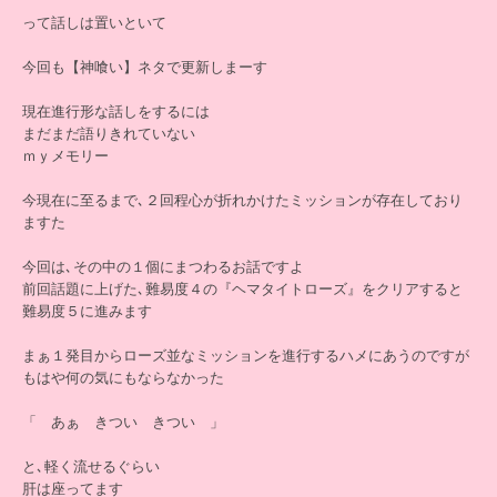
って話しは置いといて
今回も【神喰い】ネタで更新しまーす
現在進行形な話しをするには
まだまだ語りきれていない
ｍｙメモリー
今現在に至るまで､２回程心が折れかけたミッションが存在しており
ますた
今回は､その中の１個にまつわるお話ですよ
前回話題に上げた､難易度４の『ヘマタイトローズ』をクリアすると
難易度５に進みます
まぁ１発目からローズ並なミッションを進行するハメにあうのですが
もはや何の気にもならなかった
「 あぁ きつい きつい 」
と､軽く流せるぐらい
肝は座ってます