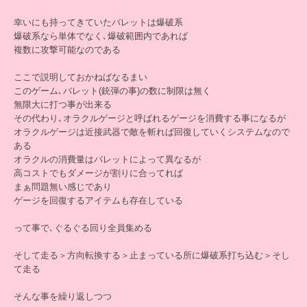
幸いにも持ってきていたバレットは爆破系
爆破系なら単体でなく､爆破範囲内であれば
複数に攻撃可能なのである
ここで説明しておかねばなるまい
このゲーム､バレット(銃弾の事)の数に制限は無く
無限大に打つ事が出来る
その代わり､オラクルゲージと呼ばれるゲージを消費する事になるが
オラクルゲージは近接武器で敵を斬れば回復していくシステムなので
ある
オラクルの消費量はバレットによって異なるが
高コストでもダメージが割りに合ってれば
まぁ問題無い感じであり
ゲージを回復するアイテムも存在している
って事で､ぐるぐる回り全員集める
そして走る＞方向転換する＞止まっている所に爆破系打ち込む＞そし
て走る
そんな事を繰り返しつつ