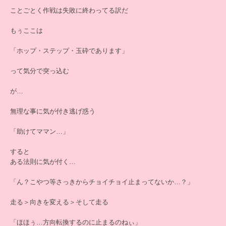
ことごとく作戦は失敗に終わってる訳だ
もぅここは
「ホップ・ステップ・玉砕であります」
って気分で突っ込む
が…
無理な事に気が付き逃げ惑う
「助けてママン…」
すると
ある法則に気が付く…
「ん？こやつ等さっきからチョイチョイ止まってないか…？」
走る＞向きを変える＞そして走る
「ほほぅ…方向転換するのに止まるのねぃ」