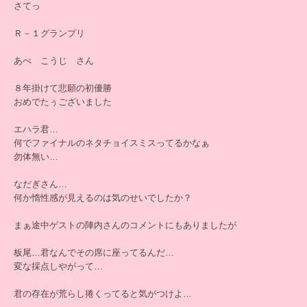
さてっ
Ｒ－１グランプリ
あべ こうじ さん
８年掛けて悲願の初優勝
おめでたぅございました
エハラ君…
何でファイナルのネタチョイスミスってるかなぁ
勿体無い…
なだぎさん…
何か惰性感が見えるのは気のせいでしたか？
まぁ途中ゲストの陣内さんのコメントにもありましたが
板尾…君なんでその席に座ってるんだ…
変な採点しやがって…
君の存在が荒らし捲くってると気がつけよ…