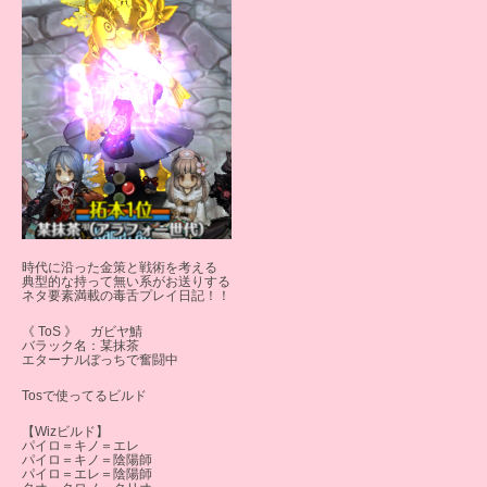
時代に沿った金策と戦術を考える
典型的な持って無い系がお送りする
ネタ要素満載の毒舌プレイ日記！！
《 ToS 》 ガビヤ鯖
バラック名：某抹茶
エターナルぼっちで奮闘中
Tosで使ってるビルド
【Wizビルド】
パイロ＝キノ＝エレ
パイロ＝キノ＝陰陽師
パイロ＝エレ＝陰陽師