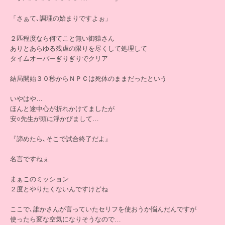
「さぁて､調理の始まりですよぉ」
２匹程度なら何てこと無い御猿さん
ありとあらゆる残虐の限りを尽くして処理して
タイムオーバーぎりぎりでクリア
結局開始３０秒からＮＰＣは死体のままだったという
いやはや…
ほんと途中心が折れかけてましたが
安○先生が頭に浮かびまして…
『諦めたら､そこで試合終了だよ』
名言ですねぇ
まぁこのミッション
２度とやりたくないんですけどね
ここで､誰かさんが言っていたセリフを使おうか悩んだんですが
使ったら変な空気になりそうなので…