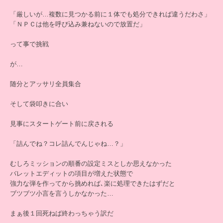
「厳しいが…複数に見つかる前に１体でも処分できれば違うだわさ」
「ＮＰＣは他を呼び込み兼ねないので放置だ」
って事で挑戦
が…
随分とアッサリ全員集合
そして袋叩きに合い
見事にスタートゲート前に戻される
「詰んでね？コレ詰んでんじゃね…？」
むしろミッションの順番の設定ミスとしか思えなかった
バレットエディットの項目が増えた状態で
強力な弾を作ってから挑めれば､楽に処理できたはずだと
ブツブツ小言を言うしかなかった…
まぁ後１回死ねば終わっちゃう訳だ