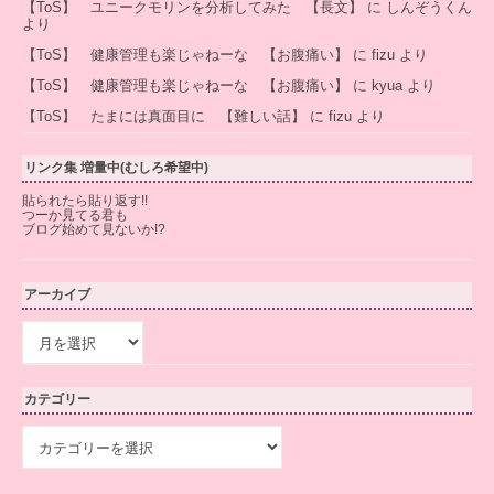
【ToS】 ユニークモリンを分析してみた 【長文】
に
しんぞうくん
より
【ToS】 健康管理も楽じゃねーな 【お腹痛い】
に
fizu
より
【ToS】 健康管理も楽じゃねーな 【お腹痛い】
に
kyua
より
【ToS】 たまには真面目に 【難しい話】
に
fizu
より
リンク集 増量中(むしろ希望中)
貼られたら貼り返す!!
つーか見てる君も
ブログ始めて見ないか!?
アーカイブ
ア
ー
カ
イ
カテゴリー
ブ
カ
テ
ゴ