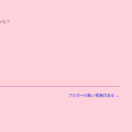
かな？
ブロガーの集い実施日迫る
→