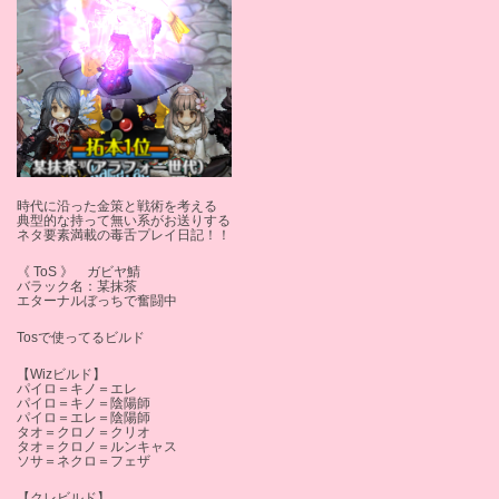
時代に沿った金策と戦術を考える
典型的な持って無い系がお送りする
ネタ要素満載の毒舌プレイ日記！！
《 ToS 》 ガビヤ鯖
バラック名：某抹茶
エターナルぼっちで奮闘中
Tosで使ってるビルド
【Wizビルド】
パイロ＝キノ＝エレ
パイロ＝キノ＝陰陽師
パイロ＝エレ＝陰陽師
タオ＝クロノ＝クリオ
タオ＝クロノ＝ルンキャス
ソサ＝ネクロ＝フェザ
【クレビルド】