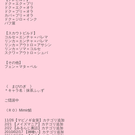
ドク＝エク＝プリ
ドク＝エク＝オラ
ドク＝プリ＝オラ
カバ＝プリ＝オラ
ドク＝ジロ＝インク
バフ屋
【スカウトビルド】
コルセ＝エンチャ＝バレマ
リンカ＝エンチャ＝バレマ
リンカ＝アウトロ＝アサシン
リンカ＝ソマ＝コルセ
スクワ＝アウトロ＝シュバ
【その他】
フェン＝マタ＝ペル
《 まびのぎ 》
＊キャラ名：抹茶ふぃず
ご隠居中
《ＲＯ》Mimir鯖
11/26【マビノギ金策】カテゴリ追加
2/21 【メイズマニア】カテゴリ追加
2/22 【みるらじ裏話】カテゴリ追加
2010/02/17 【神喰い】カテゴリ追加