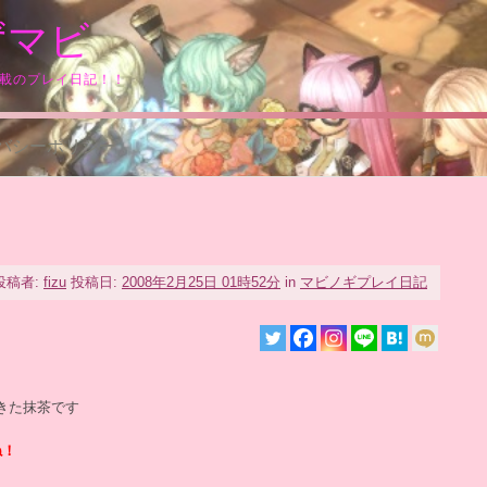
ずマビ
満載のプレイ日記！！
バシーポリシー
投稿者:
fizu
投稿日:
2008年2月25日 01時52分
in
マビノギプレイ日記
きた抹茶です
ね！