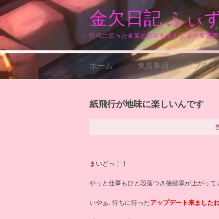
コ
金欠日記 ふぃ
ン
テ
ン
時代に沿った金策と戦術を考える ネタ要素
ツ
へ
ス
ホーム
免責事項
プライ
キ
ッ
プ
紙飛行が地味に楽しいんです
まいどっ！！
やっと仕事もひと段落つき接続率が上がって
いやぁ､待ちに待った
アップデート来ました