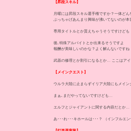
【昇段スキル】
月曜には昇段スキル選手権ですか？一体どん
ぶっちゃげあんまり興味が沸いてないのが本
専用タイトルとか貰えちゃうそうですけども
後､特殊アルバイトとか出来るそうですよ
報酬が美味しいのかな？よく解んないですね
武器の修理とか割引になるとか… ここはア
【メインクエスト】
ウルラ大陸に止まらずイリア大陸にもメイン
まぁ､まだやってないですけども…
エルフとジャイアントに関する内容だとか…
あ･･･れ･･･キホールは･･･？ （インフルエ
【打楽器実装】