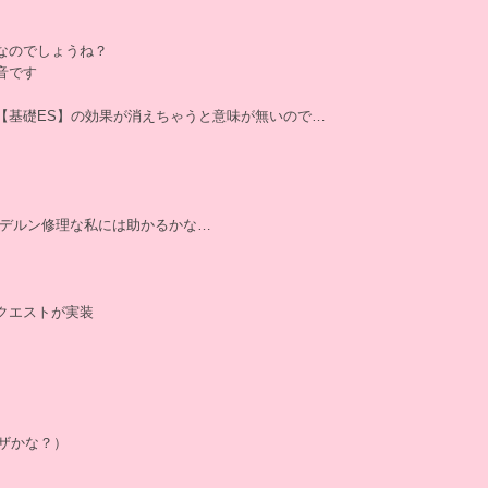
なのでしょうね？
音です
【基礎ES】の効果が消えちゃうと意味が無いので…
イデルン修理な私には助かるかな…
クエストが実装
ンザかな？）