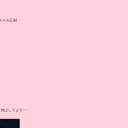
４ｍを記録
飛ばしてます･･･