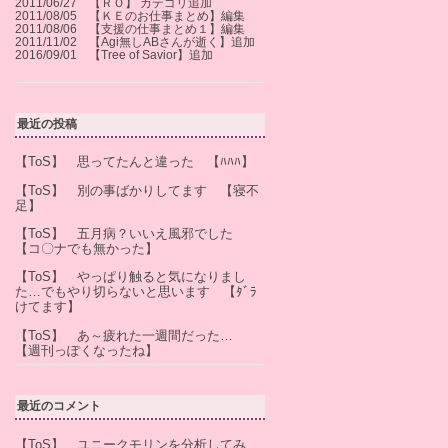
2011/06/27 【ＲＯ】 カテゴリ追加
2011/08/05 【ＫＥのお仕事まとめ】編集
2011/08/06 【支援の仕事まとめ１】編集
2011/11/02 【Agi無しABさんが逝く】追加
2016/09/01 【Tree of Savior】追加
最近の投稿
【ToS】 思ってたんと違った 【ﾊﾊﾊ】
【ToS】 別の事ばかりしてます 【寝不
足】
【ToS】 五月病？いいえ風邪でした
【コ〇ナでも無かった】
【ToS】 やっぱり触ると気になりまし
た…でもやり切らないと思います 【ﾀﾞﾗ
けてます】
【ToS】 あ～疲れた一週間だった…
【週刊っぽくなったね】
最近のコメント
【ToS】 ユニークモリンを分析してみ