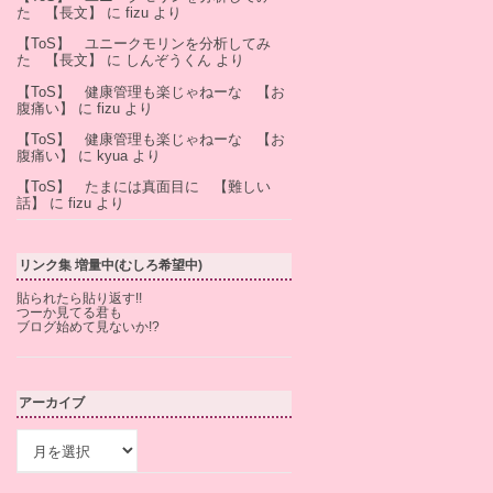
た 【長文】
に
fizu
より
【ToS】 ユニークモリンを分析してみ
た 【長文】
に
しんぞうくん
より
【ToS】 健康管理も楽じゃねーな 【お
腹痛い】
に
fizu
より
【ToS】 健康管理も楽じゃねーな 【お
腹痛い】
に
kyua
より
【ToS】 たまには真面目に 【難しい
話】
に
fizu
より
リンク集 増量中(むしろ希望中)
貼られたら貼り返す!!
つーか見てる君も
ブログ始めて見ないか!?
アーカイブ
ア
ー
カ