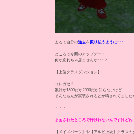
まるで自分の
過去
を
振り払うように･･･
ところで今回のアップデート…
何か忘れちゃ居ませんか･･･？
【上位クラスダンジョン】
コレガセ？
累計が1800だか2000だか知らないけど
そんなもんが実装されるとか噂されてました
・・・
まぁされたところで行けれないんですけどね
【メイズパーツ】や【アルビ上級】クラスの