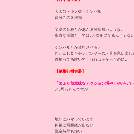
大太鼓・小太鼓・シンバル
多分この３種類
楽譜の音程とかあんま関係無いような…
率直な感想としては､合奏用になるんじゃな
シンバルとか連打させると
むかぁし見たチンパンジーの玩具を思い出し
首振って笛吹いてくれれば良かったのに…
【紙飛行機実装】
「まぁた無意味なアクション増やしやがって･
と､思ったんですが･･･
地味にハマっています
何気に飛距離が出ない
飛空時間も短い