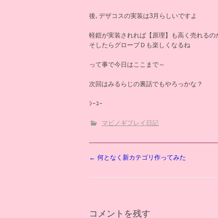
後､デザコスの実装は3月らしいですよ
軽鎧が実装されれば【原理】も高く売れるの
そしたらグローブＤも楽しくなるね
って事で今日はここまで～
次回はみるらじの裏話でもやろっかな？
ｼｰﾕｰ
マビノギプレイ日記
投
←
何となく新カテゴリ作ってみた
稿
ナ
ビ
ゲ
ー
コメントを残す