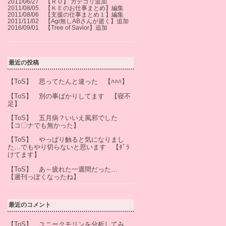
2011/06/27 【ＲＯ】 カテゴリ追加
2011/08/05 【ＫＥのお仕事まとめ】編集
2011/08/06 【支援の仕事まとめ１】編集
2011/11/02 【Agi無しABさんが逝く】追加
2016/09/01 【Tree of Savior】追加
最近の投稿
【ToS】 思ってたんと違った 【ﾊﾊﾊ】
【ToS】 別の事ばかりしてます 【寝不
足】
【ToS】 五月病？いいえ風邪でした
【コ〇ナでも無かった】
【ToS】 やっぱり触ると気になりまし
た…でもやり切らないと思います 【ﾀﾞﾗ
けてます】
【ToS】 あ～疲れた一週間だった…
【週刊っぽくなったね】
最近のコメント
【ToS】 ユニークモリンを分析してみ