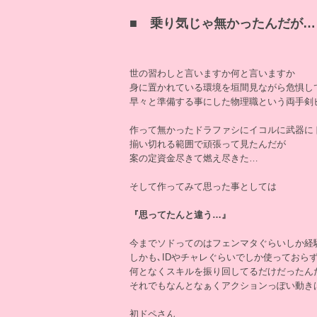
■ 乗り気じゃ無かったんだが…
世の習わしと言いますか何と言いますか
身に置かれている環境を垣間見ながら危惧し
早々と準備する事にした物理職という両手剣
作って無かったドラファシにイコルに武器に
揃い切れる範囲で頑張って見たんだが
案の定資金尽きて燃え尽きた…
そして作ってみて思った事としては
『思ってたんと違う…』
今までソドってのはフェンマタぐらいしか経
しかも､IDやチャレぐらいでしか使っておら
何となくスキルを振り回してるだけだったん
それでもなんとなぁくアクションっぽい動き
初ドペさん