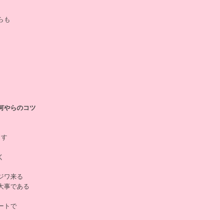
らも
何やらのコツ
ます
く
ジワ来る
大事である
ートで