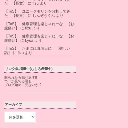
た 【長文】
に
fizu
より
【ToS】 ユニークモリンを分析してみ
た 【長文】
に
しんぞうくん
より
【ToS】 健康管理も楽じゃねーな 【お
腹痛い】
に
fizu
より
【ToS】 健康管理も楽じゃねーな 【お
腹痛い】
に
kyua
より
【ToS】 たまには真面目に 【難しい
話】
に
fizu
より
リンク集 増量中(むしろ希望中)
貼られたら貼り返す!!
つーか見てる君も
ブログ始めて見ないか!?
アーカイブ
ア
ー
カ