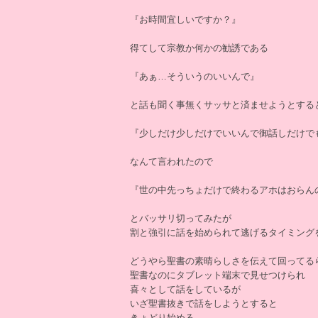
『お時間宜しいですか？』
得てして宗教か何かの勧誘である
『あぁ…そういうのいいんで』
と話も聞く事無くサッサと済ませようとする
『少しだけ少しだけでいいんで御話しだけで
なんて言われたので
『世の中先っちょだけで終わるアホはおらん
とバッサリ切ってみたが
割と強引に話を始められて逃げるタイミング
どうやら聖書の素晴らしさを伝えて回ってる
聖書なのにタブレット端末で見せつけられ
喜々として話をしているが
いざ聖書抜きで話をしようとすると
きょどり始める