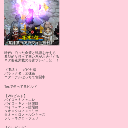
時代に沿った金策と戦術を考える
典型的な持って無い系がお送りする
ネタ要素満載の毒舌プレイ日記！！
《 ToS 》 ガビヤ鯖
バラック名：某抹茶
エターナルぼっちで奮闘中
Tosで使ってるビルド
【Wizビルド】
パイロ＝キノ＝エレ
パイロ＝キノ＝陰陽師
パイロ＝エレ＝陰陽師
タオ＝クロノ＝クリオ
タオ＝クロノ＝ルンキャス
ソサ＝ネクロ＝フェザ
【クレビルド】