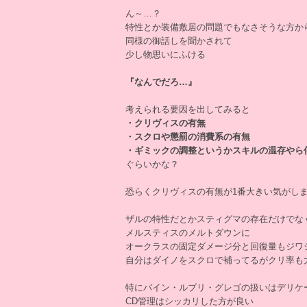
ん～…？
特性とか装備敷居の問題でもなさそうな方か
同様の御話しを聞かされて
少し物思いにふける
『なんでだろ…』
考えられる要因を出してみると
・クリヴィスの有無
・スクロや懲罰の消費系の有無
・ギミックの調整というかスキルの温存やら
ぐらいかな？
恐らくクリヴィスの有無が1番大きい気がし
ザルの特性だとかスティグマの存在だけでな
メルスティスのメルトダウンに
オークラスの固定ダメージ分と回復量もジワ
自分はダイノをスクロで補ってるがクリ率も
特にバイン・ルブリ・グレゴの扱いはデリケ
CD管理はシッカリした方が良い