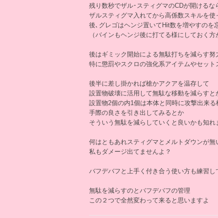
残り数秒でザル･スティグマのCDが開けるな
ザルスティグマ入れてから高係数スキルを使
後､グレゴはヘンジ置いてHit数を増やすのを
（バインもヘンジ後に打てる様にしておく方
後はギミック開始による無駄打ちを減らす努
特に懲罰やスクロの強化系アイテムやセット
後半に差し掛かれば槍かアクアを温存して
設置物破壊に活用して無駄な移動を減らすと
設置物2個の内1個は本体と同時に攻撃出来る
手際の良さを引き出してみるとか
そういう無駄を減らしていくと良いかも知れ
何はともあれスティグマとメルトダウンが無
私もダメージ出てませんよ？
バフデバフと上手く付き合う使い方も練習し
無駄を減らすのとバフデバフの管理
この２つで全然変わって来ると思いますよ