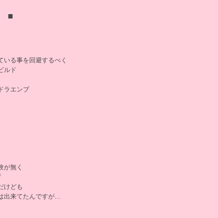
 ■
ている事を回避するべく
ビルド
ドラエンブ
験が無く
ず
だけども
は出来てたんですが…