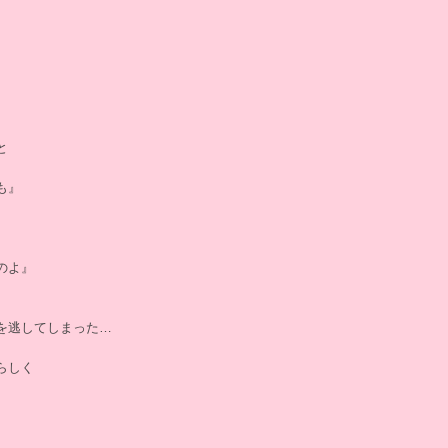
と
も』
のよ』
を逃してしまった…
らしく