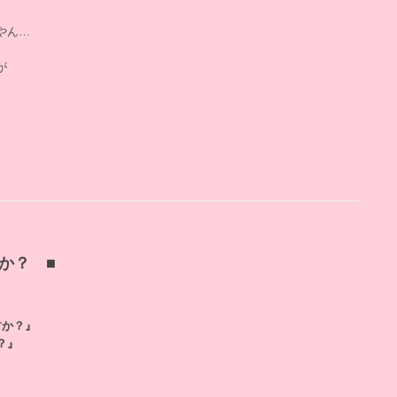
やん…
が
か？ ■
すか？』
？』