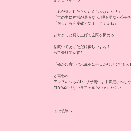
『君が救われたらいいんじゃないか？』
『世の中に神様が居るなら､理不尽な不公平
『解ったら今度教えてよ じゃぁね』
とサクっと切り上げて玄関を閉める
話聞いてあげただけ優しいよね？
って会社で話すと
『確かに貴方の人生不公平しかないですもん
と言われ…
アレ？いつものDisりが無いまま肯定されち
何か物足りない放置を食らいましたとさ
では後半へ…