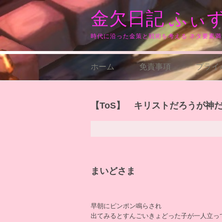
コ
金欠日記 ふぃ
ン
テ
ン
時代に沿った金策と戦術を考える ネタ要素
ツ
へ
ス
ホーム
免責事項
プライ
キ
ッ
プ
【ToS】 キリストだろうが神
まいどさま
早朝にピンポン鳴らされ
出てみるとすんごいきょどった子が一人立っ