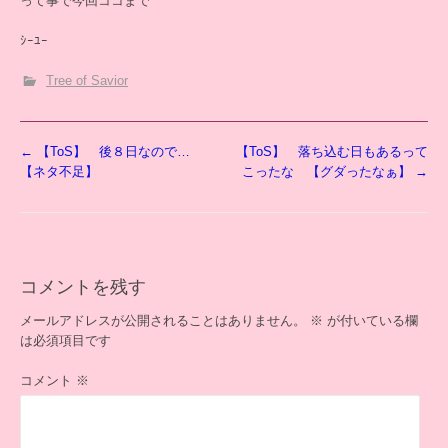
って事で今回ココまで
ｼｰﾕｰ
Tree of Savior
投
←
【ToS】 後８日なので…
【ToS】 落ち込む日もあるって
稿
【ネタ不足】
こったな 【グダったなぁ】
→
ナ
ビ
ゲ
ー
シ
コメントを残す
ョ
ン
メールアドレスが公開されることはありません。
※
が付いている欄
は必須項目です
コメント
※