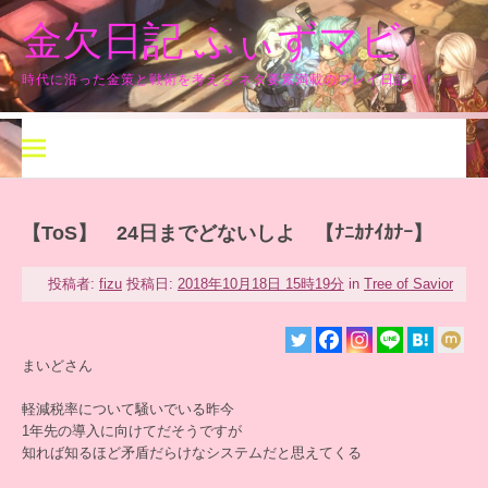
コ
金欠日記 ふぃずマビ
ン
テ
ン
時代に沿った金策と戦術を考える ネタ要素満載のプレイ日記！！
ツ
へ
ス
キ
ッ
プ
【ToS】 24日までどないしよ 【ﾅﾆｶﾅｲｶﾅｰ】
投稿者:
fizu
投稿日:
2018年10月18日 15時19分
in
Tree of Savior
まいどさん
軽減税率について騒いでいる昨今
1年先の導入に向けてだそうですが
知れば知るほど矛盾だらけなシステムだと思えてくる