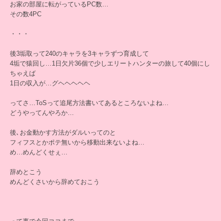
お家の部屋に転がっているPC数…
その数4PC
・・・
後3垢取って240のキャラを3キャラずつ育成して
4垢で猿回し…1日欠片36個で少しエリートハンターの旅して40個にし
ちゃえば
1日の収入が…グヘヘヘヘヘ
ってさ…ToSって追尾方法書いてあるところないよね…
どうやってんやろか…
後､お金動かす方法がダルいってのと
フィフスとかポテ無いから移動出来ないよね…
め…めんどくせぇ…
辞めとこう
めんどくさいから辞めておこう