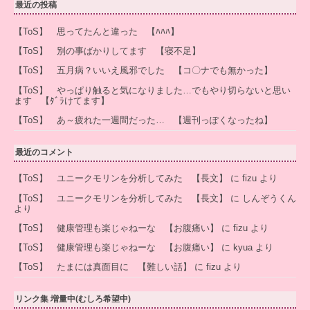
最近の投稿
【ToS】 思ってたんと違った 【ﾊﾊﾊ】
【ToS】 別の事ばかりしてます 【寝不足】
【ToS】 五月病？いいえ風邪でした 【コ〇ナでも無かった】
【ToS】 やっぱり触ると気になりました…でもやり切らないと思い
ます 【ﾀﾞﾗけてます】
【ToS】 あ～疲れた一週間だった… 【週刊っぽくなったね】
最近のコメント
【ToS】 ユニークモリンを分析してみた 【長文】
に
fizu
より
【ToS】 ユニークモリンを分析してみた 【長文】
に
しんぞうくん
より
【ToS】 健康管理も楽じゃねーな 【お腹痛い】
に
fizu
より
【ToS】 健康管理も楽じゃねーな 【お腹痛い】
に
kyua
より
【ToS】 たまには真面目に 【難しい話】
に
fizu
より
リンク集 増量中(むしろ希望中)