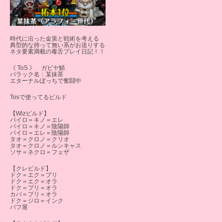
時代に沿った金策と戦術を考える
典型的な持って無い系がお送りする
ネタ要素満載の毒舌プレイ日記！！
《 ToS 》 ガビヤ鯖
バラック名：某抹茶
エターナルぼっちで奮闘中
Tosで使ってるビルド
【Wizビルド】
パイロ＝キノ＝エレ
パイロ＝キノ＝陰陽師
パイロ＝エレ＝陰陽師
タオ＝クロノ＝クリオ
タオ＝クロノ＝ルンキャス
ソサ＝ネクロ＝フェザ
【クレビルド】
ドク＝エク＝プリ
ドク＝エク＝オラ
ドク＝プリ＝オラ
カバ＝プリ＝オラ
ドク＝ジロ＝インク
バフ屋