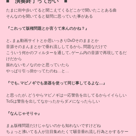
■ 演奏終了ってかい ■
たまに街中歩いてると聞こえてくるどこかで聞いたことある曲
そんなのを聞いてると疑問に思っていた事がある
『これって版権問題とか言うて来んのかね？』
と､まぁ動画サイトとか思いっきりDvDそのままとか
音源そのまんまとかで垂れ流ししてるから､問題なだけで
こういう何かのフィルターを通して､ゲーム内の音源で再現してるだ
けだから
振れないモノなのかと思っていたら
やっぱり引っ掛かってたのね…と…
『でも､マビノギでも楽器を使って同じ事してるよな…』
と思ったが､どうやらマビノギは一応警告を出してるからイイらしい
ToSは警告を出してなかったからダメになったらしい
『なんじゃそりゃ』
まぁ版権問題だけじゃないのかも知れないですけどね
ちょっと沸いてる人が注目集めたくて騒音垂れ流し行為とかするケー