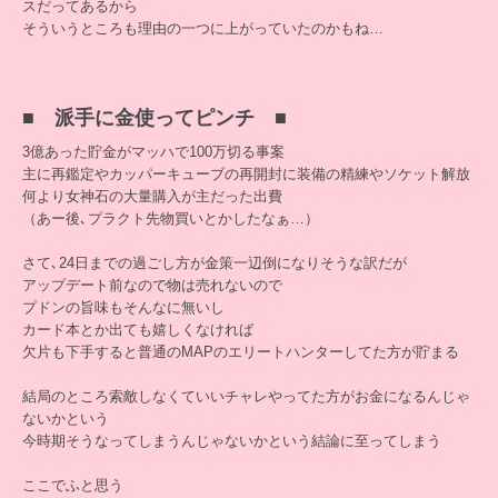
スだってあるから
そういうところも理由の一つに上がっていたのかもね…
■ 派手に金使ってピンチ ■
3億あった貯金がマッハで100万切る事案
主に再鑑定やカッパーキューブの再開封に装備の精練やソケット解放
何より女神石の大量購入が主だった出費
（あー後､プラクト先物買いとかしたなぁ…）
さて､24日までの過ごし方が金策一辺倒になりそうな訳だが
アップデート前なので物は売れないので
プドンの旨味もそんなに無いし
カード本とか出ても嬉しくなければ
欠片も下手すると普通のMAPのエリートハンターしてた方が貯まる
結局のところ索敵しなくていいチャレやってた方がお金になるんじゃ
ないかという
今時期そうなってしまうんじゃないかという結論に至ってしまう
ここでふと思う