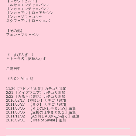
【スカウトビルド】
コルセ＝エンチャ＝バレマ
リンカ＝エンチャ＝バレマ
リンカ＝アウトロ＝アサシン
リンカ＝ソマ＝コルセ
スクワ＝アウトロ＝シュバ
【その他】
フェン＝マタ＝ペル
《 まびのぎ 》
＊キャラ名：抹茶ふぃず
ご隠居中
《ＲＯ》Mimir鯖
11/26【マビノギ金策】カテゴリ追加
2/21 【メイズマニア】カテゴリ追加
2/22 【みるらじ裏話】カテゴリ追加
2010/02/17 【神喰い】カテゴリ追加
2011/06/27 【ＲＯ】 カテゴリ追加
2011/08/05 【ＫＥのお仕事まとめ】編集
2011/08/06 【支援の仕事まとめ１】編集
2011/11/02 【Agi無しABさんが逝く】追加
2016/09/01 【Tree of Savior】追加