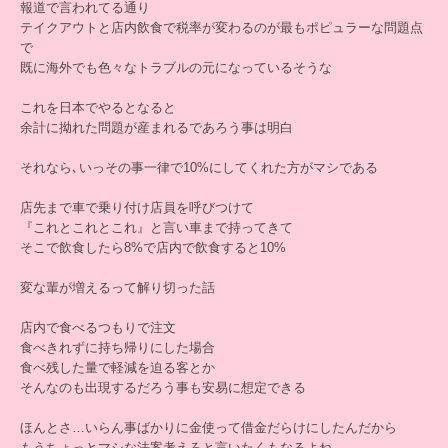
報道で言われてる通り
テイクアウトと店内飲食で税率が変わるのが最もポピュラーな問題点
で
既に海外でも色々なトラブルの元になっているそうな
これを日本でやるとなると
余計に拗れた問題が産まれるであろう事は明白
それなら､いっその事一律で10%にしてくれた方がマシである
店先まで車で乗り付け店員を呼びつけて
『これとこれとこれ』と言い車まで持ってきて
そこで飲食したら8%で店内で飲食すると10%
変な輩が増えるって解り切った話
店内で食べるつもりで注文
食べきれずに持ち帰りにした場合
食べ残した量で軽減を迫る客とか
そんなのも出現するだろう事も安易に想定できる
ほんとさ…いらん事ばかりに金使って借金だらけにしたんだから
もうちょっとマシな法案考えろと言いたくもなるよね