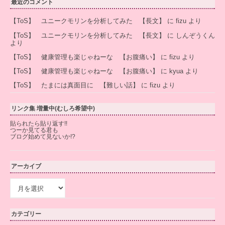
最近のコメント
【ToS】 ユニークモリンを分析してみた 【長文】
に
fizu
より
【ToS】 ユニークモリンを分析してみた 【長文】
に
しんぞうくん
より
【ToS】 健康管理も楽じゃねーな 【お腹痛い】
に
fizu
より
【ToS】 健康管理も楽じゃねーな 【お腹痛い】
に
kyua
より
【ToS】 たまには真面目に 【難しい話】
に
fizu
より
リンク集 増量中(むしろ希望中)
貼られたら貼り返す!!
つーか見てる君も
ブログ始めて見ないか!?
アーカイブ
ア
ー
カ
イ
カテゴリー
ブ