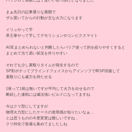
パラジロで実験には丁度いい切っ掛けとなりました
まぁ先日の記事通りな展開で
ザル置いてからの行動が主な火力になります
イリュやって芋
界王拳やって芋してデモリションやコンビクスマイト
AOEまとめられないと判断したらバリア使って的を絞りやすくすると
まとめて当て易い状況を作りやすい
それでも少し素殴りタイムが発生するので
SP剤ポチってブラインドフェイスからアインソフで即SP回復して
素殴りにも威力を持たせる
1発って1発は無いですが平均して火力を出せるので
断続した連戦には滅法強いビルドになってますね
今はクリ型にしてますが
物理火力型にしたケースの使用感が知りたいなぁ…
とは思うものの今更変更は難しいですね…
クリ特化で装備も集めてましたしね