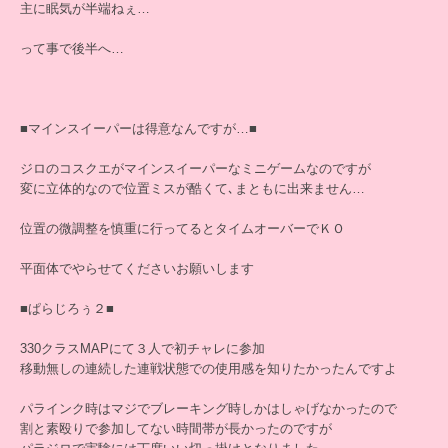
主に眠気が半端ねぇ…
って事で後半へ…
■マインスイーパーは得意なんですが…■
ジロのコスクエがマインスイーパーなミニゲームなのですが
変に立体的なので位置ミスが酷くて､まともに出来ません…
位置の微調整を慎重に行ってるとタイムオーバーでＫＯ
平面体でやらせてくださいお願いします
■ぱらじろぅ２■
330クラスMAPにて３人で初チャレに参加
移動無しの連続した連戦状態での使用感を知りたかったんですよ
パラインク時はマジでブレーキング時しかはしゃげなかったので
割と素殴りで参加してない時間帯が長かったのですが