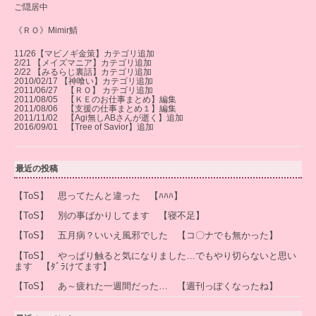
ご隠居中
《ＲＯ》Mimir鯖
11/26【マビノギ金策】カテゴリ追加
2/21 【メイズマニア】カテゴリ追加
2/22 【みるらじ裏話】カテゴリ追加
2010/02/17 【神喰い】カテゴリ追加
2011/06/27 【ＲＯ】 カテゴリ追加
2011/08/05 【ＫＥのお仕事まとめ】編集
2011/08/06 【支援の仕事まとめ１】編集
2011/11/02 【Agi無しABさんが逝く】追加
2016/09/01 【Tree of Savior】追加
最近の投稿
【ToS】 思ってたんと違った 【ﾊﾊﾊ】
【ToS】 別の事ばかりしてます 【寝不足】
【ToS】 五月病？いいえ風邪でした 【コ〇ナでも無かった】
【ToS】 やっぱり触ると気になりました…でもやり切らないと思い
ます 【ﾀﾞﾗけてます】
【ToS】 あ～疲れた一週間だった… 【週刊っぽくなったね】