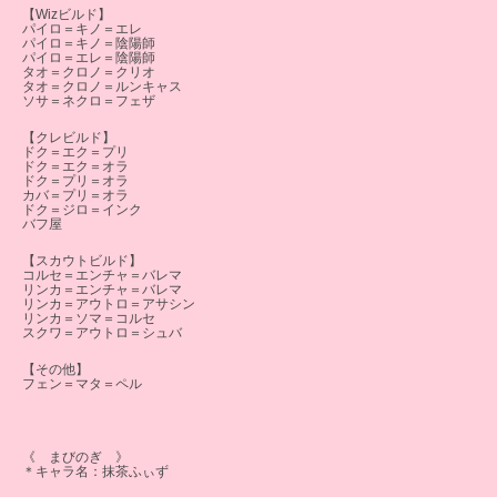
【Wizビルド】
パイロ＝キノ＝エレ
パイロ＝キノ＝陰陽師
パイロ＝エレ＝陰陽師
タオ＝クロノ＝クリオ
タオ＝クロノ＝ルンキャス
ソサ＝ネクロ＝フェザ
【クレビルド】
ドク＝エク＝プリ
ドク＝エク＝オラ
ドク＝プリ＝オラ
カバ＝プリ＝オラ
ドク＝ジロ＝インク
バフ屋
【スカウトビルド】
コルセ＝エンチャ＝バレマ
リンカ＝エンチャ＝バレマ
リンカ＝アウトロ＝アサシン
リンカ＝ソマ＝コルセ
スクワ＝アウトロ＝シュバ
【その他】
フェン＝マタ＝ペル
《 まびのぎ 》
＊キャラ名：抹茶ふぃず