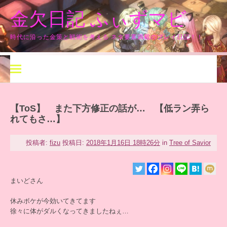
コ
金欠日記 ふぃずマビ
ン
テ
ン
時代に沿った金策と戦術を考える ネタ要素満載のプレイ日記！！
ツ
へ
ス
キ
ッ
プ
【ToS】 また下方修正の話が… 【低ラン弄ら
れてもさ…】
投稿者:
fizu
投稿日:
2018年1月16日 18時26分
in
Tree of Savior
まいどさん
休みボケが今効いてきてます
徐々に体がダルくなってきましたねぇ…