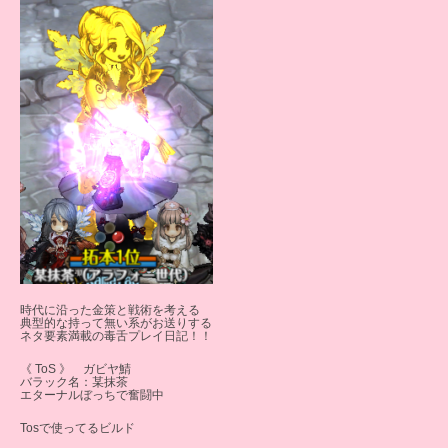
時代に沿った金策と戦術を考える
典型的な持って無い系がお送りする
ネタ要素満載の毒舌プレイ日記！！
《 ToS 》 ガビヤ鯖
バラック名：某抹茶
エターナルぼっちで奮闘中
Tosで使ってるビルド