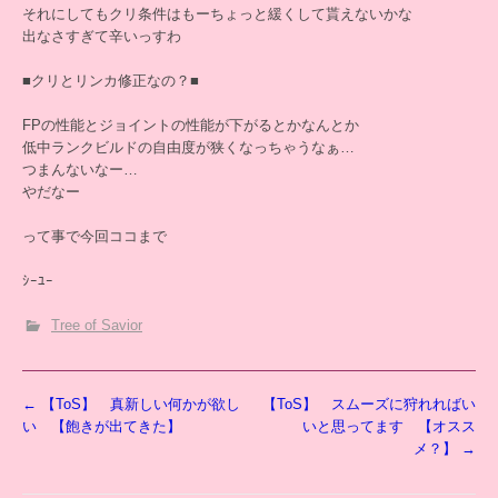
それにしてもクリ条件はもーちょっと緩くして貰えないかな
出なさすぎて辛いっすわ
■クリとリンカ修正なの？■
FPの性能とジョイントの性能が下がるとかなんとか
低中ランクビルドの自由度が狭くなっちゃうなぁ…
つまんないなー…
やだなー
って事で今回ココまで
ｼｰﾕｰ
Tree of Savior
投
←
【ToS】 真新しい何かが欲し
【ToS】 スムーズに狩れればい
稿
い 【飽きが出てきた】
いと思ってます 【オスス
ナ
メ？】
→
ビ
ゲ