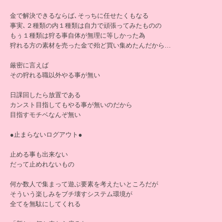
金で解決できるならば､そっちに任せたくもなる
事実､２種類の内１種類は自力で頑張ってみたものの
もぅ１種類は狩る事自体が無理に等しかった為
狩れる方の素材を売った金で殆ど買い集めたんだから…
厳密に言えば
その狩れる職以外やる事が無い
日課回したら放置である
カンスト目指してもやる事が無いのだから
目指すモチベなんぞ無い
●止まらないログアウト●
止める事も出来ない
だって止めれないもの
何か数人で集まって遊ぶ要素を考えたいところだが
そういう楽しみをブチ壊すシステム環境が
全てを無駄にしてくれる