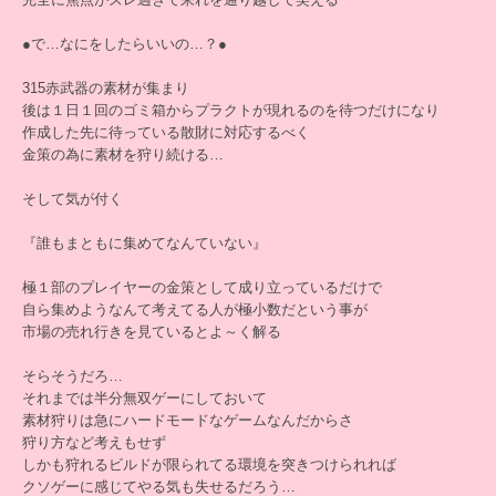
●で…なにをしたらいいの…？●
315赤武器の素材が集まり
後は１日１回のゴミ箱からプラクトが現れるのを待つだけになり
作成した先に待っている散財に対応するべく
金策の為に素材を狩り続ける…
そして気が付く
『誰もまともに集めてなんていない』
極１部のプレイヤーの金策として成り立っているだけで
自ら集めようなんて考えてる人が極小数だという事が
市場の売れ行きを見ているとよ～く解る
そらそうだろ…
それまでは半分無双ゲーにしておいて
素材狩りは急にハードモードなゲームなんだからさ
狩り方など考えもせず
しかも狩れるビルドが限られてる環境を突きつけられれば
クソゲーに感じてやる気も失せるだろう…