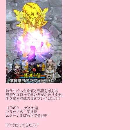
時代に沿った金策と戦術を考える
典型的な持って無い系がお送りする
ネタ要素満載の毒舌プレイ日記！！
《 ToS 》 ガビヤ鯖
バラック名：某抹茶
エターナルぼっちで奮闘中
Tosで使ってるビルド