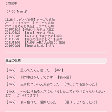
ご隠居中
《ＲＯ》Mimir鯖
11/26【マビノギ金策】カテゴリ追加
2/21 【メイズマニア】カテゴリ追加
2/22 【みるらじ裏話】カテゴリ追加
2010/02/17 【神喰い】カテゴリ追加
2011/06/27 【ＲＯ】 カテゴリ追加
2011/08/05 【ＫＥのお仕事まとめ】編集
2011/08/06 【支援の仕事まとめ１】編集
2011/11/02 【Agi無しABさんが逝く】追加
2016/09/01 【Tree of Savior】追加
最近の投稿
【ToS】 思ってたんと違った 【ﾊﾊﾊ】
【ToS】 別の事ばかりしてます 【寝不足】
【ToS】 五月病？いいえ風邪でした 【コ〇ナでも無かった】
【ToS】 やっぱり触ると気になりました…でもやり切らないと思い
ます 【ﾀﾞﾗけてます】
【ToS】 あ～疲れた一週間だった… 【週刊っぽくなったね】