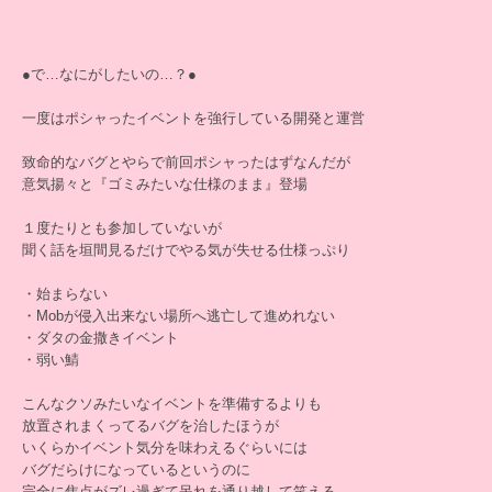
●で…なにがしたいの…？●
一度はポシャったイベントを強行している開発と運営
致命的なバグとやらで前回ポシャったはずなんだが
意気揚々と『ゴミみたいな仕様のまま』登場
１度たりとも参加していないが
聞く話を垣間見るだけでやる気が失せる仕様っぷり
・始まらない
・Mobが侵入出来ない場所へ逃亡して進めれない
・ダタの金撒きイベント
・弱い鯖
こんなクソみたいなイベントを準備するよりも
放置されまくってるバグを治したほうが
いくらかイベント気分を味わえるぐらいには
バグだらけになっているというのに
完全に焦点がズレ過ぎて呆れを通り越して笑える