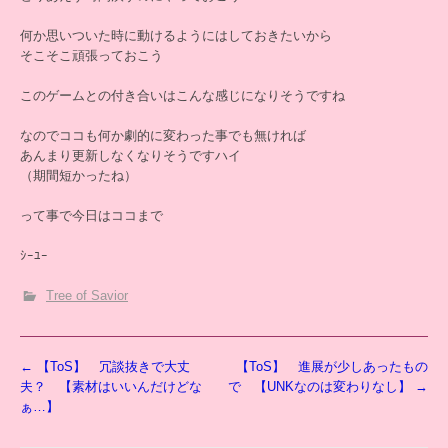
何か思いついた時に動けるようにはしておきたいから
そこそこ頑張っておこう
このゲームとの付き合いはこんな感じになりそうですね
なのでココも何か劇的に変わった事でも無ければ
あんまり更新しなくなりそうですハイ
（期間短かったね）
って事で今日はココまで
ｼｰﾕｰ
Tree of Savior
投
←
【ToS】 冗談抜きで大丈
【ToS】 進展が少しあったもの
稿
夫？ 【素材はいいんだけどな
で 【UNKなのは変わりなし】
→
ナ
ぁ…】
ビ