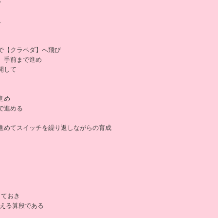
い
ん
で【クラペダ】へ飛び
】手前まで進め
開して
進め
で進める
進めてスイッチを繰り返しながらの育成
しておき
迎える算段である