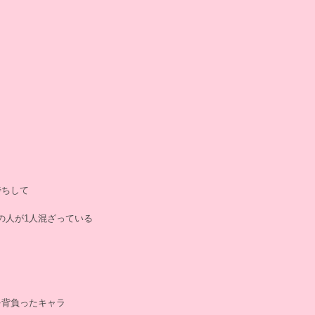
待ちして
の人が1人混ざっている
を背負ったキャラ