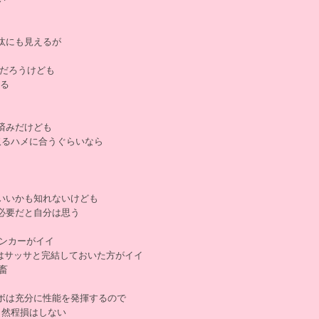
汰にも見えるが
るだろうけども
える
済みだけども
取るハメに合うぐらいなら
いいかも知れないけども
必要だと自分は思う
リンカーがイイ
C3はサッサと完結しておいた方がイイ
畜
ボは充分に性能を発揮するので
､然程損はしない