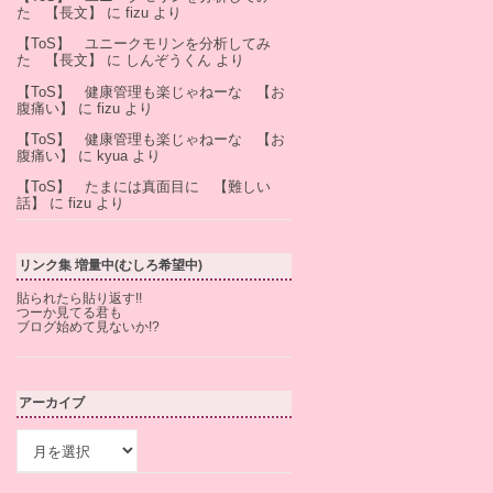
た 【長文】
に
fizu
より
【ToS】 ユニークモリンを分析してみ
た 【長文】
に
しんぞうくん
より
【ToS】 健康管理も楽じゃねーな 【お
腹痛い】
に
fizu
より
【ToS】 健康管理も楽じゃねーな 【お
腹痛い】
に
kyua
より
【ToS】 たまには真面目に 【難しい
話】
に
fizu
より
リンク集 増量中(むしろ希望中)
貼られたら貼り返す!!
つーか見てる君も
ブログ始めて見ないか!?
アーカイブ
ア
ー
カ