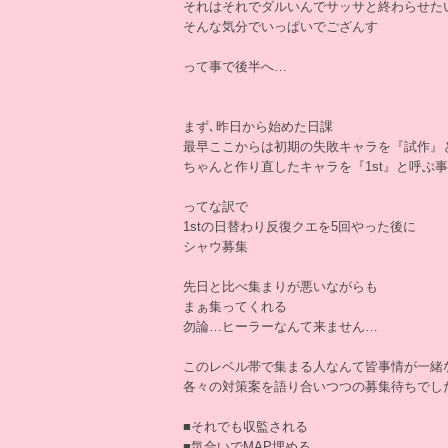
それはそれでダルいんでサッサと終わらせた
そんな気分でいっぱいでござんす
って事で後半へ…
まず､昨日から始めた日課
最早ここからは初期の失敗キャラを『試作』
ちゃんと作り直したキャラを『1st』と呼ぶ
ってな訳で
1stの日替わり反復クエを5回やった後に
シャウ募集
先日と比べ集まりが悪いながらも
まぁ集ってくれる
勿論…ヒーラーなんて来ません…
このレベル帯で集まる人なんて皆事情が一緒
各々の対策案を語り合いつつの募集待ちでし
■それでも収監される
■気合いでMAP埋める