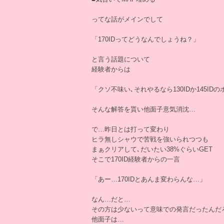
ってな話がメインでして
「170IDってどうなんでしょうね？」
と言う話題について
経験者からは
「クソ不味い､それやるなら130IDか145I
そんな解答を貰い他面子意気消沈…
で…昨日とは打って変わり
ヒラ無しシャウで苦戦を強いられつつも
まぁクリアして､だいたい38%ぐらいGET
そこで170ID経験者からの一言
「あー…170IDとあんま変わらんな…」
なん…だと…
その方は少ないって意味での発言だったんだ
他面子は…