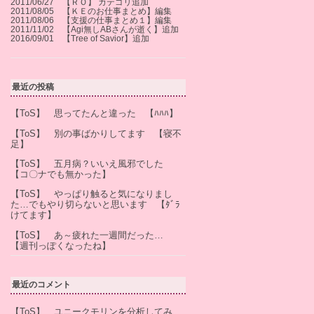
2011/06/27 【ＲＯ】 カテゴリ追加
2011/08/05 【ＫＥのお仕事まとめ】編集
2011/08/06 【支援の仕事まとめ１】編集
2011/11/02 【Agi無しABさんが逝く】追加
2016/09/01 【Tree of Savior】追加
最近の投稿
【ToS】 思ってたんと違った 【ﾊﾊﾊ】
【ToS】 別の事ばかりしてます 【寝不
足】
【ToS】 五月病？いいえ風邪でした
【コ〇ナでも無かった】
【ToS】 やっぱり触ると気になりまし
た…でもやり切らないと思います 【ﾀﾞﾗ
けてます】
【ToS】 あ～疲れた一週間だった…
【週刊っぽくなったね】
最近のコメント
【ToS】 ユニークモリンを分析してみ