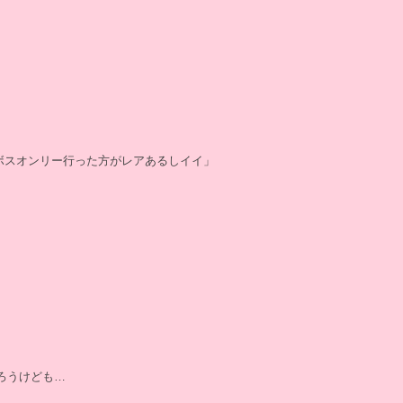
Dのボスオンリー行った方がレアあるしイイ」
ろうけども…