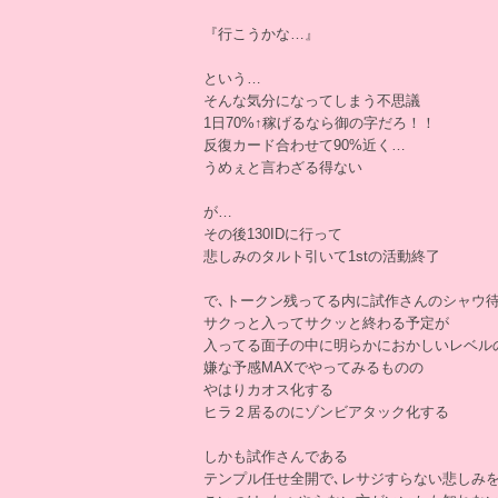
『行こうかな…』
という…
そんな気分になってしまう不思議
1日70%↑稼げるなら御の字だろ！！
反復カード合わせて90%近く…
うめぇと言わざる得ない
が…
その後130IDに行って
悲しみのタルト引いて1stの活動終了
で､トークン残ってる内に試作さんのシャウ
サクっと入ってサクッと終わる予定が
入ってる面子の中に明らかにおかしいレベル
嫌な予感MAXでやってみるものの
やはりカオス化する
ヒラ２居るのにゾンビアタック化する
しかも試作さんである
テンプル任せ全開で､レサジすらない悲しみ