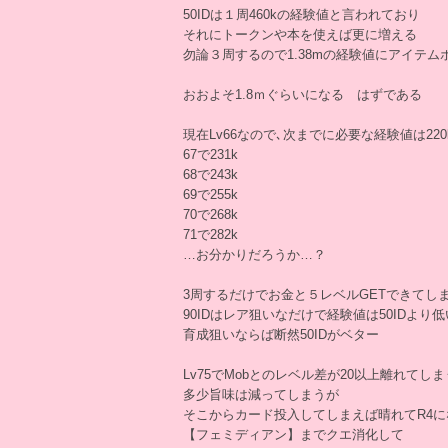
50IDは１周460kの経験値と言われており
それにトークンや本を使えば更に増える
勿論３周するので1.38mの経験値にアイテム
おおよそ1.8ｍぐらいになる はずである
現在Lv66なので､次までに必要な経験値は220
67で231k
68で243k
69で255k
70で268k
71で282k
…お分かりだろうか…？
3周するだけでお金と５レベルGETできてし
90IDはレア狙いなだけで経験値は50IDより
育成狙いならば断然50IDがベター
Lv75でMobとのレベル差が20以上離れてし
多少旨味は減ってしまうが
そこからカード投入してしまえば晴れてR4に
【フェミディアン】までクエ消化して