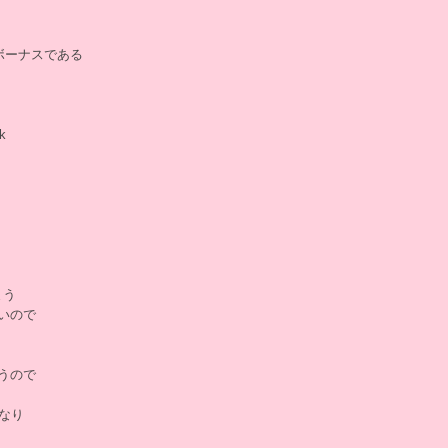
ボーナスである
k
まう
低いので
まうので
なり