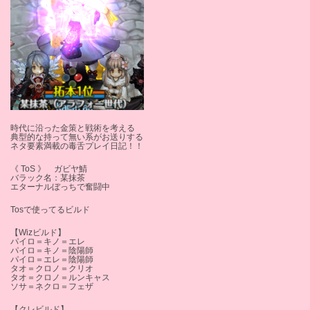
時代に沿った金策と戦術を考える
典型的な持って無い系がお送りする
ネタ要素満載の毒舌プレイ日記！！
《 ToS 》 ガビヤ鯖
バラック名：某抹茶
エターナルぼっちで奮闘中
Tosで使ってるビルド
【Wizビルド】
パイロ＝キノ＝エレ
パイロ＝キノ＝陰陽師
パイロ＝エレ＝陰陽師
タオ＝クロノ＝クリオ
タオ＝クロノ＝ルンキャス
ソサ＝ネクロ＝フェザ
【クレビルド】