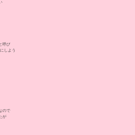
い
と呼び
事にしよう
なので
たが