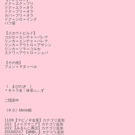
ドク＝エク＝プリ
ドク＝エク＝オラ
ドク＝プリ＝オラ
カバ＝プリ＝オラ
ドク＝ジロ＝インク
バフ屋
【スカウトビルド】
コルセ＝エンチャ＝バレマ
リンカ＝エンチャ＝バレマ
リンカ＝アウトロ＝アサシン
リンカ＝ソマ＝コルセ
スクワ＝アウトロ＝シュバ
【その他】
フェン＝マタ＝ペル
《 まびのぎ 》
＊キャラ名：抹茶ふぃず
ご隠居中
《ＲＯ》Mimir鯖
11/26【マビノギ金策】カテゴリ追加
2/21 【メイズマニア】カテゴリ追加
2/22 【みるらじ裏話】カテゴリ追加
2010/02/17 【神喰い】カテゴリ追加