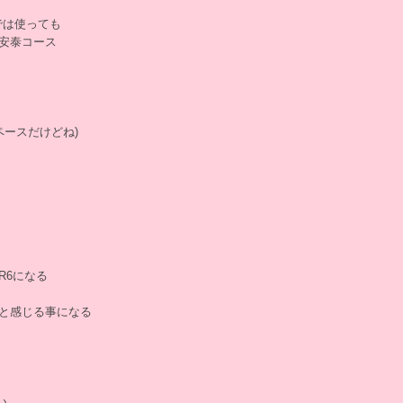
では使っても
安泰コース
ペースだけどね)
R6になる
だと感じる事になる
い