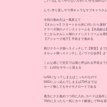
こいつは､もぅやらない方がいいかも知れな
んで､作り直しサラ用キャラなサブキャラさ
今回の進め方は一風変えて
【オルシャ】スタートから街に付いたら速効
クラペダ側のメインストリームを【水晶鉱山
そこからオルシャ側のメインストリームを再
【アシャーク地下】手前まで進める
再びクラペダ側へスイッチして【聖堂】まで
オルシャ側へスイッチし【ノヴァ公会所】ま
こんな感じで交互で山場と呼ばれる手前まで
で…Lv50をササッと迎える
Lv50になってしまえばこっちのもので
50IDにぶっ込んでしまえば70代までは
カード無しでもサクサクロードである
適当にクエ進めつつIDに入れ､カードは温存
70代に入ったら一気にカード解放してR4を