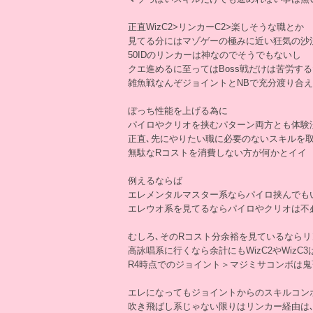
正直WizC2>リンカーC2>楽しそうな職とか
見てる分にはマゾゲーの極みに近い狂気の沙
50IDのリンカーは神なのでそうでもないし
クエ進めるに至ってはBoss戦だけは苦労す
雑魚戦なんぞジョイントとNBで充分渡り合
ぼっち性能を上げる為に
パイロやクリオを挟むパターン両方とも体験
正直､先にやりたい職に必要のないスキルを
無駄なRコストを消費しない方が何かとイイ
例えるならば
エレメンタルマスター系ならパイロ挟んでも
エレウオ系を見てるならパイロやクリオは不
むしろ､そのRコスト分余裕を見ているなら
高詠唱系に行くなら余計にもWizC2やWiz
R4時点でのジョイント＞マジミサコンボは鬼
エレになってもジョイントからのスキルコン
吹き飛ばし系じゃない限りはリンカー経由は