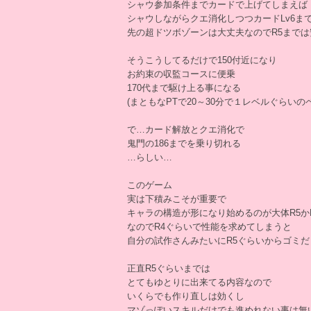
シャウ参加条件までカードで上げてしまえば
シャウしながらクエ消化しつつカードLv6ま
先の超ドツボゾーンは大丈夫なのでR5までは
そうこうしてるだけで150付近になり
お約束の収監コースに便乗
170代まで駆け上る事になる
(まともなPTで20～30分で１レベルぐらいの
で…カード解放とクエ消化で
鬼門の186までを乗り切れる
…らしい…
このゲーム
実は下積みこそが重要で
キャラの構造が形になり始めるのが大体R5か
なのでR4ぐらいで性能を求めてしまうと
自分の試作さんみたいにR5ぐらいからゴミ
正直R5ぐらいまでは
とてもゆとりに出来てる内容なので
いくらでも作り直しは効くし
マゾっぽいスキルだけでも進めれない事は無