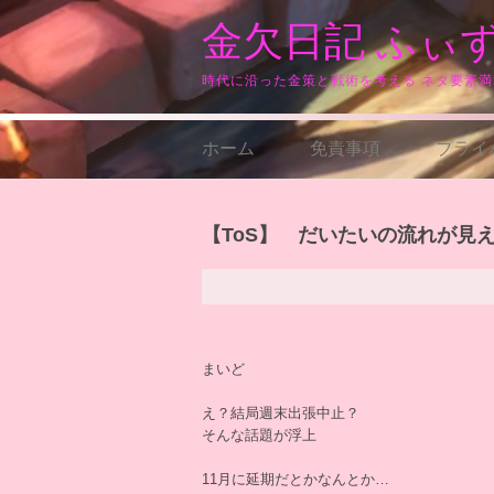
コ
金欠日記 ふぃ
ン
テ
ン
時代に沿った金策と戦術を考える ネタ要素
ツ
へ
ス
ホーム
免責事項
プライ
キ
ッ
プ
【ToS】 だいたいの流れが見
まいど
え？結局週末出張中止？
そんな話題が浮上
11月に延期だとかなんとか…