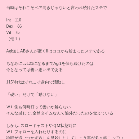
当時はそれこそペア向きじゃないと言われ続けたステで
Int 110
Dex 86
Vit 75
（他１）
Agi無しABさんが逝く!!はココから始まったステである
ちなみにLv121になるまでAgi1を保ち続けたのは
今となっては善い思い出である
115時代はそれこそ身内で活動し
「硬い」だけで「動けない」
ＷＬ側も何時打って善いか解らない
そんな感じで､全然タイムなんて論外だったのを覚えている
しかも､スローキャストやＱＭ状態時に
ＷＬフォローを入れたりするのに
詠唱が追いつかずＷＬを見殺しにしてしまう事が多々起こってい