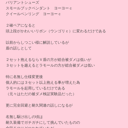
バリアントシューズ
スモールブックペンダント ヨーヨーｃ
クイールペンリング ヨーヨーｃ
２確ペアになると
頭上段がかわいいリボン（ウンゴリｃ）に変わるだけである
以前からしつこい様に解説しているが
盾の話しとして
２セット抱えるならＶ盾の方が総合被ダメは低いが
３セットを越えるとラモールの方が総合被ダメは低い
特に名無し仕様変更後
個人的には３セット以上抱える事が増えた為
ラモールを起用しているだけである
（元々はただの被ダメ検証実験品だった）
更に完全回避と耐久関連の話しになるが
名無し駆け出しの頃は
耐久装備でガチガチにして挑んでいたものの