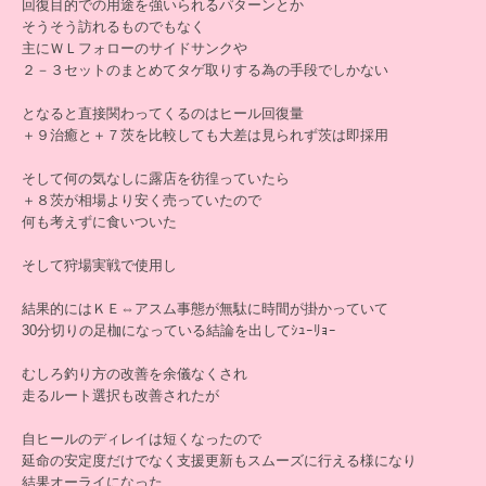
回復目的での用途を強いられるパターンとか
そうそう訪れるものでもなく
主にＷＬフォローのサイドサンクや
２－３セットのまとめてタゲ取りする為の手段でしかない
となると直接関わってくるのはヒール回復量
＋９治癒と＋７茨を比較しても大差は見られず茨は即採用
そして何の気なしに露店を彷徨っていたら
＋８茨が相場より安く売っていたので
何も考えずに食いついた
そして狩場実戦で使用し
結果的にはＫＥ⇔アスム事態が無駄に時間が掛かっていて
30分切りの足枷になっている結論を出してｼｭｰﾘｮｰ
むしろ釣り方の改善を余儀なくされ
走るルート選択も改善されたが
自ヒールのディレイは短くなったので
延命の安定度だけでなく支援更新もスムーズに行える様になり
結果オーライになった