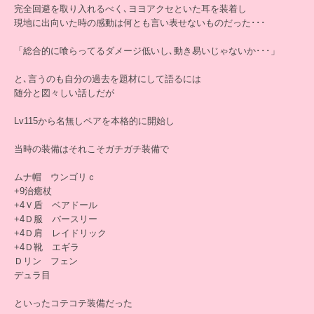
完全回避を取り入れるべく､ヨヨアクセといた耳を装着し
現地に出向いた時の感動は何とも言い表せないものだった･･･
「総合的に喰らってるダメージ低いし､動き易いじゃないか･･･」
と､言うのも自分の過去を題材にして語るには
随分と図々しい話しだが
Lv115から名無しペアを本格的に開始し
当時の装備はそれこそガチガチ装備で
ムナ帽 ウンゴリｃ
+9治癒杖
+4Ｖ盾 ベアドール
+4Ｄ服 バースリー
+4Ｄ肩 レイドリック
+4Ｄ靴 エギラ
Ｄリン フェン
デュラ目
といったコテコテ装備だった