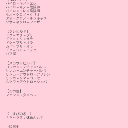
パイロ＝キノ＝エレ
パイロ＝キノ＝陰陽師
パイロ＝エレ＝陰陽師
タオ＝クロノ＝クリオ
タオ＝クロノ＝ルンキャス
ソサ＝ネクロ＝フェザ
【クレビルド】
ドク＝エク＝プリ
ドク＝エク＝オラ
ドク＝プリ＝オラ
カバ＝プリ＝オラ
ドク＝ジロ＝インク
バフ屋
【スカウトビルド】
コルセ＝エンチャ＝バレマ
リンカ＝エンチャ＝バレマ
リンカ＝アウトロ＝アサシン
リンカ＝ソマ＝コルセ
スクワ＝アウトロ＝シュバ
【その他】
フェン＝マタ＝ペル
《 まびのぎ 》
＊キャラ名：抹茶ふぃず
ご隠居中