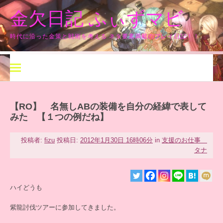
コ
金欠日記 ふぃずマビ
ン
テ
ン
時代に沿った金策と戦術を考える ネタ要素満載のプレイ日記！！
ツ
へ
ス
キ
ッ
プ
【RO】 名無しABの装備を自分の経緯で表して
みた 【１つの例だね】
投稿者:
fizu
投稿日:
2012年1月30日 16時06分
in
支援のお仕事
タナ
ハイどうも
紫龍討伐ツアーに参加してきました。