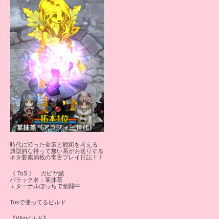
時代に沿った金策と戦術を考える
典型的な持って無い系がお送りする
ネタ要素満載の毒舌プレイ日記！！
《 ToS 》 ガビヤ鯖
バラック名：某抹茶
エターナルぼっちで奮闘中
Tosで使ってるビルド
【Wizビルド】