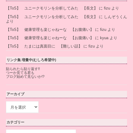
【ToS】 ユニークモリンを分析してみた 【長文】
に
fizu
より
【ToS】 ユニークモリンを分析してみた 【長文】
に
しんぞうくん
より
【ToS】 健康管理も楽じゃねーな 【お腹痛い】
に
fizu
より
【ToS】 健康管理も楽じゃねーな 【お腹痛い】
に
kyua
より
【ToS】 たまには真面目に 【難しい話】
に
fizu
より
リンク集 増量中(むしろ希望中)
貼られたら貼り返す!!
つーか見てる君も
ブログ始めて見ないか!?
アーカイブ
ア
ー
カ
イ
カテゴリー
ブ
カ