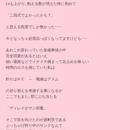
Lvも上がり､抱える数が増えた時に初めて
「二四式でよかったかも？」
と思える程度でしか無かった･･･
今となっちゃ必需品っぽくなってますけども･･･
あれこれ変わっていた装備事情の中
完全回避があるとはいえ
細い通路などでイチイチ捕まって足止めを喰らい
時間のロスを感じていた私は
釣りはＫＥ ⇔ 殲滅はアスム
の切り替えを考慮する事になるが
ここでもまた､壁にぶち当たる
「ディレイがマジ邪魔」
そこで目を向けたのが過剰茨である
ぶっちゃげ狩り中のサンクなんて