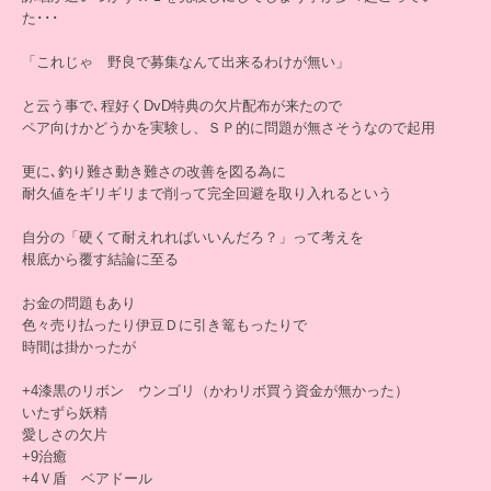
た･･･
「これじゃ 野良で募集なんて出来るわけが無い」
と云う事で､程好くDvD特典の欠片配布が来たので
ペア向けかどうかを実験し、ＳＰ的に問題が無さそうなので起用
更に､釣り難さ動き難さの改善を図る為に
耐久値をギリギリまで削って完全回避を取り入れるという
自分の「硬くて耐えれればいいんだろ？」って考えを
根底から覆す結論に至る
お金の問題もあり
色々売り払ったり伊豆Ｄに引き篭もったりで
時間は掛かったが
+4漆黒のリボン ウンゴリ（かわリボ買う資金が無かった）
いたずら妖精
愛しさの欠片
+9治癒
+4Ｖ盾 ベアドール