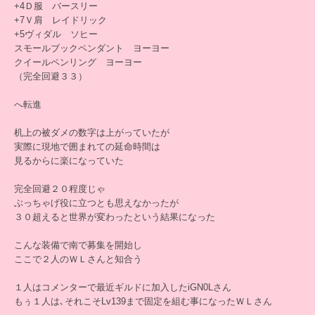
+4Ｄ服 バースリー
+7Ｖ肩 レイドリック
+5ヴィダル ソヒー
スモールブックペンダント ヨーヨー
クイールペンリング ヨーヨー
（完全回避３３）
へ転進
机上の被ダメの数字は上がっていたが
実際に現地で囲まれての延命時間は
見るからに楽になっていた
完全回避２０程度じゃ
ぶっちゃげ役に立つとも思えなかったが
３０超えると世界が変わったという結果になった
こんな装備で南で募集を開始し
ここで２人のＷＬさんと知合う
１人はコメンターで最近ギルドに加入したiGN0Lさん
もぅ１人は､それこそLv139まで固定を組む事になったＷＬさん