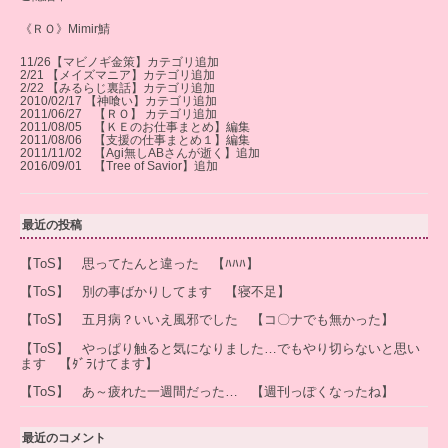
《ＲＯ》Mimir鯖
11/26【マビノギ金策】カテゴリ追加
2/21 【メイズマニア】カテゴリ追加
2/22 【みるらじ裏話】カテゴリ追加
2010/02/17 【神喰い】カテゴリ追加
2011/06/27 【ＲＯ】 カテゴリ追加
2011/08/05 【ＫＥのお仕事まとめ】編集
2011/08/06 【支援の仕事まとめ１】編集
2011/11/02 【Agi無しABさんが逝く】追加
2016/09/01 【Tree of Savior】追加
最近の投稿
【ToS】 思ってたんと違った 【ﾊﾊﾊ】
【ToS】 別の事ばかりしてます 【寝不足】
【ToS】 五月病？いいえ風邪でした 【コ〇ナでも無かった】
【ToS】 やっぱり触ると気になりました…でもやり切らないと思い
ます 【ﾀﾞﾗけてます】
【ToS】 あ～疲れた一週間だった… 【週刊っぽくなったね】
最近のコメント