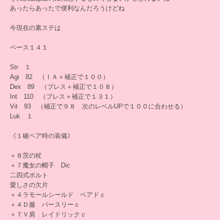
あったらあったで便利なんだろうけどね
今現在の素ステは
ベース１４１
Str １
Agi 82 （ＩＡ＋補正で１００）
Dex 89 （ブレス＋補正で１０８）
Int 110 （ブレス＋補正で１３１）
Vit 93 （補正で９８ 次のレベルUPで１００に合わせる）
Luk １
《１確ペア時の装備》
＋８茨の杖
＋７魔女の帽子 Dic
二四式ボルト
愛しさの欠片
＋４ラモールシールド ベアドｃ
＋４Ｄ服 バースリーｃ
＋７Ｖ肩 レイドリックｃ