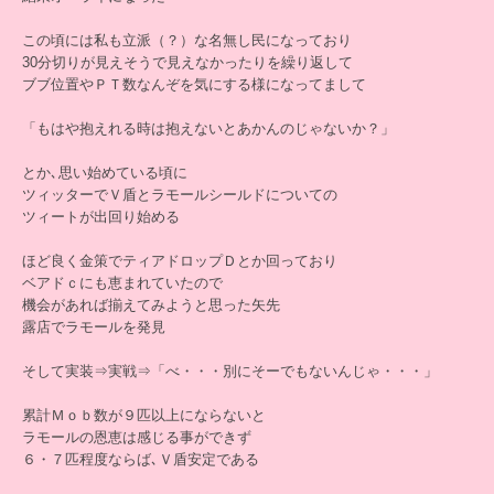
この頃には私も立派（？）な名無し民になっており
30分切りが見えそうで見えなかったりを繰り返して
ブブ位置やＰＴ数なんぞを気にする様になってまして
「もはや抱えれる時は抱えないとあかんのじゃないか？」
とか､思い始めている頃に
ツィッターでＶ盾とラモールシールドについての
ツィートが出回り始める
ほど良く金策でティアドロップＤとか回っており
ベアドｃにも恵まれていたので
機会があれば揃えてみようと思った矢先
露店でラモールを発見
そして実装⇒実戦⇒「べ・・・別にそーでもないんじゃ・・・」
累計Ｍｏｂ数が９匹以上にならないと
ラモールの恩恵は感じる事ができず
６・７匹程度ならば､Ｖ盾安定である