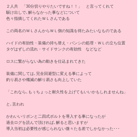
２人共 「30分切りやりたいですね！！」 と言ってくれて
駆け出しで､解らなかった事などについて
色々指摘してくれたＷＬさんである
この両名のＷＬさんからＷＬ側の知識を得たみたいなものである
ハイドの有効性・装備の持ち替え・バンシの処理・ＷＬの立ち位置
タゲはずしの流れ・サイドサンクの有効性 などなど
ロスに繋がらない為の動きを仕込まれてきた
装備に関しては､完全回避型に変える事によって
釣り易さや殲滅の解り易さも向上していた
「これなら､もぅちょっと耐久性を上げてもいいかもしれませんね」
と､言われ
かわいいリボンと二四式ボルトを導入する事になったが
過去ログを読んで頂ければ､解ると思いますが
導入当初は必要性が感じられない微々たる差でしかなかった･･･