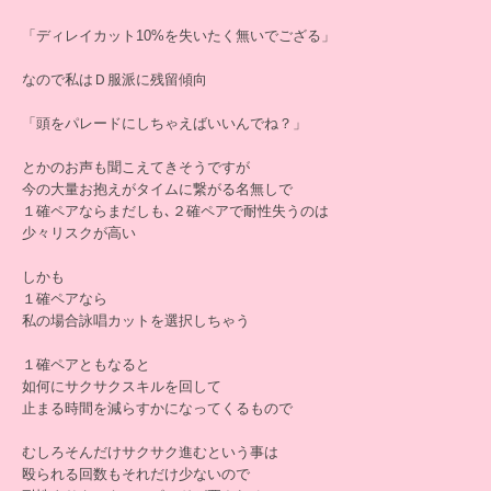
「ディレイカット10%を失いたく無いでござる」
なので私はＤ服派に残留傾向
「頭をパレードにしちゃえばいいんでね？」
とかのお声も聞こえてきそうですが
今の大量お抱えがタイムに繋がる名無しで
１確ペアならまだしも､２確ペアで耐性失うのは
少々リスクが高い
しかも
１確ペアなら
私の場合詠唱カットを選択しちゃう
１確ペアともなると
如何にサクサクスキルを回して
止まる時間を減らすかになってくるもので
むしろそんだけサクサク進むという事は
殴られる回数もそれだけ少ないので