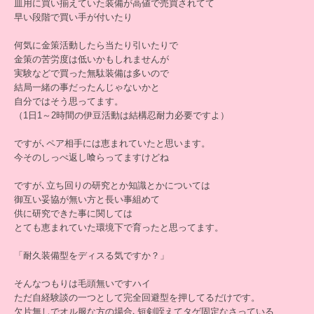
皿用に買い揃えていた装備が高値で売買されてて
早い段階で買い手が付いたり
何気に金策活動したら当たり引いたりで
金策の苦労度は低いかもしれませんが
実験などで買った無駄装備は多いので
結局一緒の事だったんじゃないかと
自分ではそう思ってます。
（1日1～2時間の伊豆活動は結構忍耐力必要ですよ）
ですが､ペア相手には恵まれていたと思います。
今そのしっぺ返し喰らってますけどね
ですが､立ち回りの研究とか知識とかについては
御互い妥協が無い方と長い事組めて
供に研究できた事に関しては
とても恵まれていた環境下で育ったと思ってます。
「耐久装備型をディスる気ですか？」
そんなつもりは毛頭無いですハイ
ただ自経験談の一つとして完全回避型を押してるだけです。
欠片無しでオル服な方の場合､短剣咥えてタゲ固定なさっている