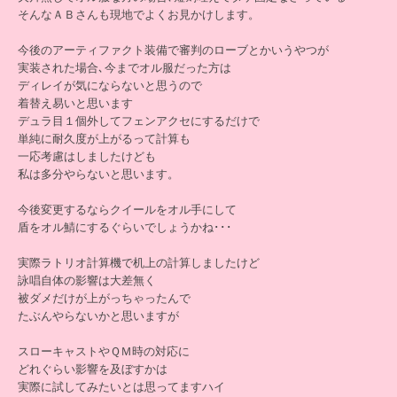
そんなＡＢさんも現地でよくお見かけします。
今後のアーティファクト装備で審判のローブとかいうやつが
実装された場合､今までオル服だった方は
ディレイが気にならないと思うので
着替え易いと思います
デュラ目１個外してフェンアクセにするだけで
単純に耐久度が上がるって計算も
一応考慮はしましたけども
私は多分やらないと思います。
今後変更するならクイールをオル手にして
盾をオル鯖にするぐらいでしょうかね･･･
実際ラトリオ計算機で机上の計算しましたけど
詠唱自体の影響は大差無く
被ダメだけが上がっちゃったんで
たぶんやらないかと思いますが
スローキャストやＱＭ時の対応に
どれぐらい影響を及ぼすかは
実際に試してみたいとは思ってますハイ