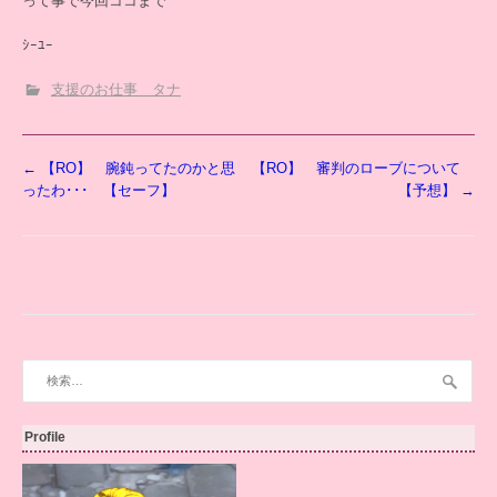
って事で今回ココまで
ｼｰﾕｰ
支援のお仕事 タナ
投
←
【RO】 腕鈍ってたのかと思
【RO】 審判のローブについて
稿
ったわ･･･ 【セーフ】
【予想】
→
ナ
ビ
ゲ
ー
シ
ョ
ン
検
索:
Profile