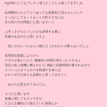
Agi100にしてもアンティ使うところじゃ使ってますしね
結局数持ったらフリーあっても効果殆ど消えちゃうんで
どっちにしても＋１セットの釣りするには
立ち回り方の問題だと思いますハイ
上手くネクロとゾンスロを誘導する事に
意義があるのだと思いますよ
「別にそのレベルなら２確だろうがかわリボ要らないでしょ」
処理対応速度によりけり
グダりが多かったり､殲滅待ち時間が長かったりすると
流石に転ぶ危機に晒されたり､無駄に回復時間が要されるので
そういったタイムロスを軽減する為には
かわリボでの走りも必要かと思ってますハイ
「あんたは恵まれてるんだよ」
そうだと思います
装備に関してもそうですが
たまたま棚向けで揃えていた装備とか