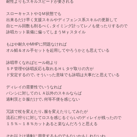
耐性よりもスキルスピードが要される
スローキャストやＱＭ状態でも
出来るだけ早く支援スキルやディフェンス系スキルの更新して
自ヒール回数も削るべく､タイミング計ってレノも使ったりするので
詠唱カット装備に偏ってしまうＭｙスタイル
もはや耐久やMHPに問題なければ
オル鯖＆オル手セットを起用してやろうかとも思えている
詠唱早くなればヒール砲より
ＳＰ管理や詠唱反応も取れるＨＬタゲ取りの方が
ド安定するので､そういった意味でも詠唱は大事だと思えている
ディレイの需要性でいうなれば
バンシに対してのＬＡ以外のスキルならば
過剰茨とＤ服だけで､何等不便を感じない
冗談で杖を変えたり､服を変えたりしてみたが
流石に狩りに対してロスを感じるぐらいのディレイが残ったので
１５％～１８％カットあると楽なんだろうと思える
それ以上は過剰に用意するものでもないかもしれないね