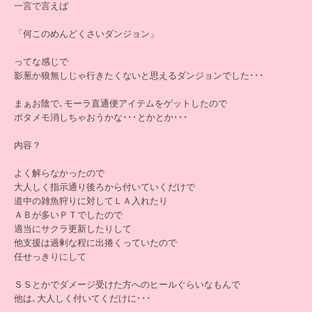
一言で言えば
「何このめんどくさいダンジョン」
ってな感じで
影葱か狼無しじゃ行きたくないと思えるダンジョンでした･･･
まぁお陰で､モーラ直通便アイテムをゲットしたので
ポタメモ消しちゃおうかな･･･とかとか･･･
内容？
よく解らなかったので
大人しく指示通り後ろから付いていくだけで
道中の雑魚狩りに対してＬＡ入れたり
ＡＢが多いＰＴでしたので
適当にサクラ更新したりして
他支援は過剰な程に出捲くっていたので
任せっきりにして
ＳＳとかでダメージ受けた方へのヒールぐらいなもんで
他は､大人しく付いてくだけに･･･