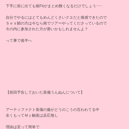
下手に前に出ても狼Fitがまとめ難くなるだけでしょう･･･
自分でやるにはとてもめんどくさいクエだと痛感できたので
Ｓｅｓ鯖の方は今なら南でツアーやってくださっているので
今の内に参加された方が善いかもしれませんよ？
って事で後半へ
【前回予告しておいた装備うんぬんについて】
アーティファクト装備の服がどうのこうの言われてる中
全くもってＭｙ触覚は反応無し
理由は至って簡単で