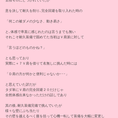
全段モロにどつかれていたが
意を決して耐久を削り､完全回避を取り入れた時の
「何この被ダメの少なさ、動き易さ」
と､体感で率直に感じれたのは言うまでも無い
それこそ耐久装備で固めてた当初はＶ肩派に対して
「言うほどのものかね？」
とも思っており
実際に＋７Ｖ肩を借りて名無しに挑んだ時には
「Ｄ肩の方が何かと便利じゃないか･･･」
と思えていた訳だが
タダ単にＶ肩の完全回避２０だけじゃ
全然体感出来なかっただけの話しであり
其の後､耐久装備完備で挑んでいたが
様々な壁にぶち当たり
その壁を越えるべく腹を括って心機一転して装備を大幅に変更し