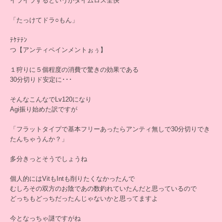
イライラするというかタイムロス全快
「たっけてドラ○もん」
ﾃｹﾃﾃﾝ
つ【アンティペインメントぉぅ】
１狩りに５個程度の消費で驚きの効果である
30分切りド安定に･･･
そんなこんなでLv120になり
Agi振り始めた訳ですが
「フラットタイプで基本フリーあったらアンティ無しで30分切りでき
たんちゃうんか？」
多分きっとそうでしょうね
個人的にはVitもIntも削りたくなかったんで
むしろその双方のお陰であの数釣れていたんだと思っているので
どっちもどっちだったんじゃないかと思ってますよ
今となっちゃ謎ですがね