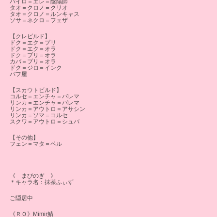
パイロ＝エレ＝陰陽師
タオ＝クロノ＝クリオ
タオ＝クロノ＝ルンキャス
ソサ＝ネクロ＝フェザ
【クレビルド】
ドク＝エク＝プリ
ドク＝エク＝オラ
ドク＝プリ＝オラ
カバ＝プリ＝オラ
ドク＝ジロ＝インク
バフ屋
【スカウトビルド】
コルセ＝エンチャ＝バレマ
リンカ＝エンチャ＝バレマ
リンカ＝アウトロ＝アサシン
リンカ＝ソマ＝コルセ
スクワ＝アウトロ＝シュバ
【その他】
フェン＝マタ＝ペル
《 まびのぎ 》
＊キャラ名：抹茶ふぃず
ご隠居中
《ＲＯ》Mimir鯖