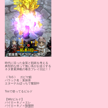
時代に沿った金策と戦術を考える
典型的な持って無い系がお送りする
ネタ要素満載の毒舌プレイ日記！！
《 ToS 》 ガビヤ鯖
バラック名：某抹茶
エターナルぼっちで奮闘中
Tosで使ってるビルド
【Wizビルド】
パイロ＝キノ＝エレ
パイロ＝キノ＝陰陽師