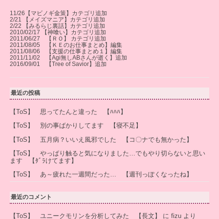
11/26【マビノギ金策】カテゴリ追加
2/21 【メイズマニア】カテゴリ追加
2/22 【みるらじ裏話】カテゴリ追加
2010/02/17 【神喰い】カテゴリ追加
2011/06/27 【ＲＯ】 カテゴリ追加
2011/08/05 【ＫＥのお仕事まとめ】編集
2011/08/06 【支援の仕事まとめ１】編集
2011/11/02 【Agi無しABさんが逝く】追加
2016/09/01 【Tree of Savior】追加
最近の投稿
【ToS】 思ってたんと違った 【ﾊﾊﾊ】
【ToS】 別の事ばかりしてます 【寝不足】
【ToS】 五月病？いいえ風邪でした 【コ〇ナでも無かった】
【ToS】 やっぱり触ると気になりました…でもやり切らないと思い
ます 【ﾀﾞﾗけてます】
【ToS】 あ～疲れた一週間だった… 【週刊っぽくなったね】
最近のコメント
【ToS】 ユニークモリンを分析してみた 【長文】
に
fizu
より