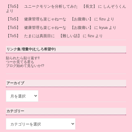
【ToS】 ユニークモリンを分析してみた 【長文】
に
しんぞうくん
より
【ToS】 健康管理も楽じゃねーな 【お腹痛い】
に
fizu
より
【ToS】 健康管理も楽じゃねーな 【お腹痛い】
に
kyua
より
【ToS】 たまには真面目に 【難しい話】
に
fizu
より
リンク集 増量中(むしろ希望中)
貼られたら貼り返す!!
つーか見てる君も
ブログ始めて見ないか!?
アーカイブ
ア
ー
カ
イ
カテゴリー
ブ
カ
テ