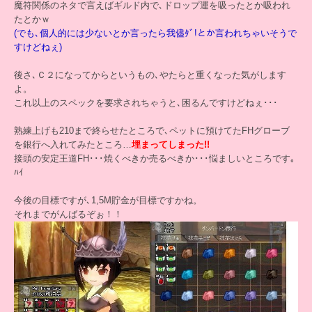
魔符関係のネタで言えばギルド内で､ドロップ運を吸ったとか吸われ
たとかｗ
(でも､個人的には少ないとか言ったら我儘ﾀﾞ!とか言われちゃいそうで
すけどねぇ)
後さ､Ｃ２になってからというもの､やたらと重くなった気がします
よ。
これ以上のスペックを要求されちゃうと､困るんですけどねぇ･･･
熟練上げも210まで終らせたところで､ペットに預けてたFHグローブ
を銀行へ入れてみたところ…
埋まってしまった!!
接頭の安定王道FH･･･焼くべきか売るべきか･･･悩ましいところです｡
ﾊｲ
今後の目標ですが､1,5M貯金が目標ですかね。
それまでがんばるぞぉ！！