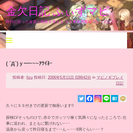
コ
金欠日記 ふぃずマビ
ン
テ
ン
時代に沿った金策と戦術を考える ネタ要素満載のプレイ日記！！
ツ
へ
ス
キ
ッ
プ
( ´Д`)ｙ━~~~ｱﾂｲﾈｰ
投稿者:
fizu
投稿日:
2006年5月11日 02時42分
in
マビノギプレイ
日記
久々にＳＳ付きでの更新で御座います!!
探検LVそっちのけで､赤Ｄでガッツリ稼ぐ気満々になったところで､仕
事に追われ、まともに繋げれない･･･
温泉から戻って昨日寝るまで･･･ん～･･･8周ぐらい･･･？