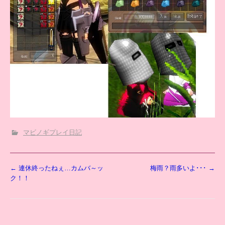
マビノギプレイ日記
投
←
連休終ったねぇ…カムバ～ッ
梅雨？雨多いよ･･･
→
稿
ク！！
ナ
ビ
ゲ
ー