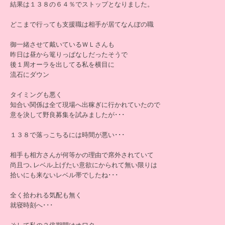
結果は１３８の６４％でストップとなりました。
どこまで行っても支援職は相手が居てなんぼの職
御一緒させて戴いているＷＬさんも
昨日は昼から篭りっぱなしだったそうで
後１周オーラを出してる私を横目に
流石にダウン
タイミングも悪く
知合い関係は全て現場へ出稼ぎに行かれていたので
意を決して野良募集を試みましたが･･･
１３８で落っこちるには時間が悪い･･･
相手も相方さんが何等かの理由で席外されていて
尚且つ､レベル上げたい意欲にかられて無い限りは
拾いにも来ないレベル帯でしたね･･･
全く拾われる気配も無く
就寝時刻へ･･･