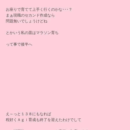
お座りで育てて上手く行くのかな･･･？
まぁ現職のセカンド作成なら
問題無いでしょうけどね
とかいう私の皿はマラソン育ち
って事で後半へ
え～っと１３８にもなれば
程好くＡｇｉ育成も終了を迎えたわけでして