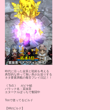
時代に沿った金策と戦術を考える
典型的な持って無い系がお送りする
ネタ要素満載の毒舌プレイ日記！！
《 ToS 》 ガビヤ鯖
バラック名：某抹茶
エターナルぼっちで奮闘中
Tosで使ってるビルド
【Wizビルド】