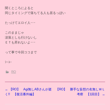
聞くところによると
同じタイミングで落ちてる人も居るっぽい
たっけてエロイ人･･･
このままじゃ
涙落としも行けないし
ＥＴも昇れないよ･･･
って事で今回ココまで
ｼｰﾕｰ
RO
投
←
【RO】 Agi無しABさんが逝
【RO】 勝手な妄想の名無しＷＬ
稿
く!! 【復活番外編】
考察 【1回目】
→
ナ
ビ
ゲ