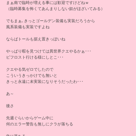
まぁ南で臨時が増える事には歓迎ですけどねｗ
（臨時募集を怖くてあんまりしない奴がほざいてみる）
でもまぁ､きっとゴールデン装備も実装だろうから
風系装備も実装ですよね
ならばトールも据え置きっぽいね
やっぱり暇を見つけては異世界クエやるかぁ･･･
ビフロスト行ける様にしとこ･･･
クエやる気ゼロでしたので
こういうきっかけでも無いと
きっと永遠に未実装になりそうだったわ･･･
あ～
後さ
先週ぐらいからゲーム中に
何のエラー警告も無しにクラが落ちる