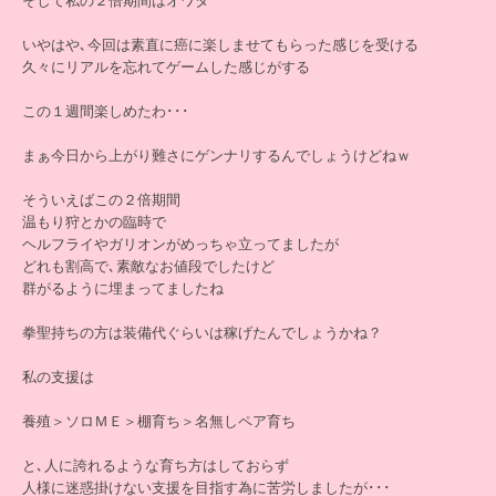
そして私の２倍期間はオワタ
いやはや､今回は素直に癌に楽しませてもらった感じを受ける
久々にリアルを忘れてゲームした感じがする
この１週間楽しめたわ･･･
まぁ今日から上がり難さにゲンナリするんでしょうけどねｗ
そういえばこの２倍期間
温もり狩とかの臨時で
ヘルフライやガリオンがめっちゃ立ってましたが
どれも割高で､素敵なお値段でしたけど
群がるように埋まってましたね
拳聖持ちの方は装備代ぐらいは稼げたんでしょうかね？
私の支援は
養殖＞ソロＭＥ＞棚育ち＞名無しペア育ち
と､人に誇れるような育ち方はしておらず
人様に迷惑掛けない支援を目指す為に苦労しましたが･･･