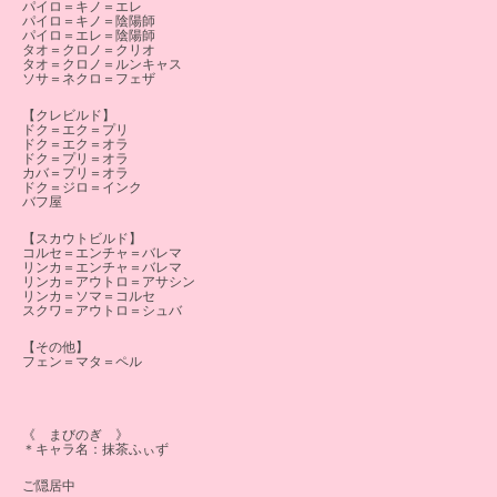
パイロ＝キノ＝エレ
パイロ＝キノ＝陰陽師
パイロ＝エレ＝陰陽師
タオ＝クロノ＝クリオ
タオ＝クロノ＝ルンキャス
ソサ＝ネクロ＝フェザ
【クレビルド】
ドク＝エク＝プリ
ドク＝エク＝オラ
ドク＝プリ＝オラ
カバ＝プリ＝オラ
ドク＝ジロ＝インク
バフ屋
【スカウトビルド】
コルセ＝エンチャ＝バレマ
リンカ＝エンチャ＝バレマ
リンカ＝アウトロ＝アサシン
リンカ＝ソマ＝コルセ
スクワ＝アウトロ＝シュバ
【その他】
フェン＝マタ＝ペル
《 まびのぎ 》
＊キャラ名：抹茶ふぃず
ご隠居中