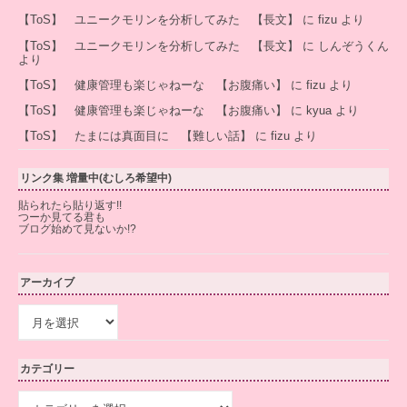
【ToS】 ユニークモリンを分析してみた 【長文】
に
fizu
より
【ToS】 ユニークモリンを分析してみた 【長文】
に
しんぞうくん
より
【ToS】 健康管理も楽じゃねーな 【お腹痛い】
に
fizu
より
【ToS】 健康管理も楽じゃねーな 【お腹痛い】
に
kyua
より
【ToS】 たまには真面目に 【難しい話】
に
fizu
より
リンク集 増量中(むしろ希望中)
貼られたら貼り返す!!
つーか見てる君も
ブログ始めて見ないか!?
アーカイブ
ア
ー
カ
イ
カテゴリー
ブ
カ