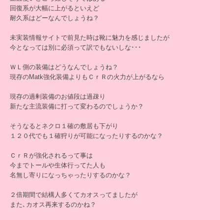
回復系が大幅に上がるといえど
耐久系はどーなんでしょうね？
未実装情報サイトで前見た時は靴に魅力を感じましたが
今となっては別に必須って訳でもないしな･･･
ＷＬ側の装備はどうなんでしょうね？
現存のMatk強化装備よりもＣｒＲの火力が上がるなら
現存の過剰装備のお値段は過疎り
新たな主流装備に打って変わるのでしょうか？
そうなるとネクロ１確の敷居も下がり
１２０代でも１確狩りが可能になったりするのかな？
ＣｒＲが強化されるって事は
今までトールや生体行ってた人も
名無し寄りになっちゃったりするのかな？
２倍期間で結構人多くてカオスってましたが
また､カオス再来するのかね？