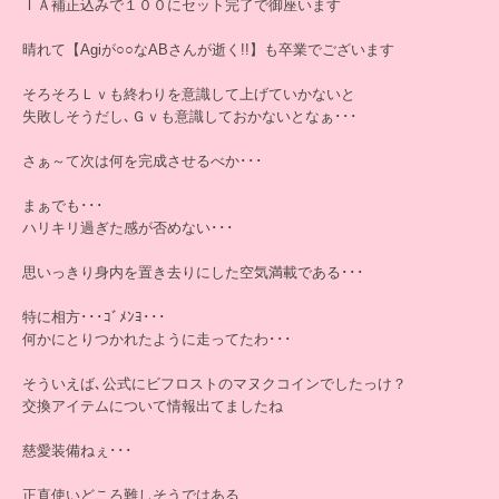
ＩＡ補正込みで１００にセット完了で御座います
晴れて【Agiが○○なABさんが逝く!!】も卒業でございます
そろそろＬｖも終わりを意識して上げていかないと
失敗しそうだし､Ｇｖも意識しておかないとなぁ･･･
さぁ～て次は何を完成させるべか･･･
まぁでも･･･
ハリキリ過ぎた感が否めない･･･
思いっきり身内を置き去りにした空気満載である･･･
特に相方･･･ｺﾞﾒﾝﾖ･･･
何かにとりつかれたように走ってたわ･･･
そういえば､公式にビフロストのマヌクコインでしたっけ？
交換アイテムについて情報出てましたね
慈愛装備ねぇ･･･
正直使いどころ難しそうではある