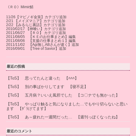
《ＲＯ》Mimir鯖
11/26【マビノギ金策】カテゴリ追加
2/21 【メイズマニア】カテゴリ追加
2/22 【みるらじ裏話】カテゴリ追加
2010/02/17 【神喰い】カテゴリ追加
2011/06/27 【ＲＯ】 カテゴリ追加
2011/08/05 【ＫＥのお仕事まとめ】編集
2011/08/06 【支援の仕事まとめ１】編集
2011/11/02 【Agi無しABさんが逝く】追加
2016/09/01 【Tree of Savior】追加
最近の投稿
【ToS】 思ってたんと違った 【ﾊﾊﾊ】
【ToS】 別の事ばかりしてます 【寝不足】
【ToS】 五月病？いいえ風邪でした 【コ〇ナでも無かった】
【ToS】 やっぱり触ると気になりました…でもやり切らないと思い
ます 【ﾀﾞﾗけてます】
【ToS】 あ～疲れた一週間だった… 【週刊っぽくなったね】
最近のコメント