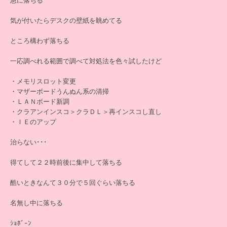
急に落ちる
気が付いたらデスクの壁紙を眺めてる
ところ構わず落ちる
一応調べれる範囲で調べて対処法を色々試したけど
・メモリスロット変更
・マザーボードうんぬん系の清掃
・ＬＡＮボード新調
・クラアンインスコ＞クラＤＬ＞再インスコし直し
・ＩＥのアップ
治らない･･･
得てして２２時前後に集中して落ちる
酷いときなんて３０分で５回ぐらい落ちる
名無し中に落ちる
ｼｮﾎﾞｰﾝ