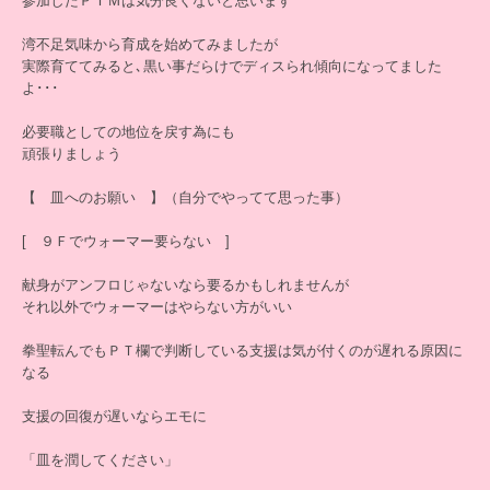
参加したＰＴＭは気分良くないと思います
湾不足気味から育成を始めてみましたが
実際育ててみると､黒い事だらけでディスられ傾向になってました
よ･･･
必要職としての地位を戻す為にも
頑張りましょう
【 皿へのお願い 】（自分でやってて思った事）
[ ９Ｆでウォーマー要らない ]
献身がアンフロじゃないなら要るかもしれませんが
それ以外でウォーマーはやらない方がいい
拳聖転んでもＰＴ欄で判断している支援は気が付くのが遅れる原因に
なる
支援の回復が遅いならエモに
「皿を潤してください」