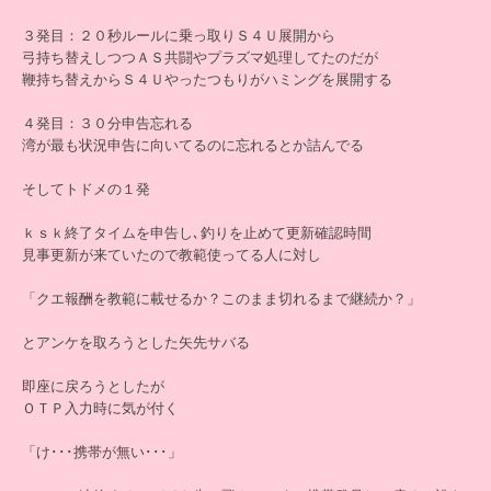
３発目：２０秒ルールに乗っ取りＳ４Ｕ展開から
弓持ち替えしつつＡＳ共闘やプラズマ処理してたのだが
鞭持ち替えからＳ４Ｕやったつもりがハミングを展開する
４発目：３０分申告忘れる
湾が最も状況申告に向いてるのに忘れるとか詰んでる
そしてトドメの１発
ｋｓｋ終了タイムを申告し､釣りを止めて更新確認時間
見事更新が来ていたので教範使ってる人に対し
「クエ報酬を教範に載せるか？このまま切れるまで継続か？」
とアンケを取ろうとした矢先サバる
即座に戻ろうとしたが
ＯＴＰ入力時に気が付く
「け･･･携帯が無い･･･」