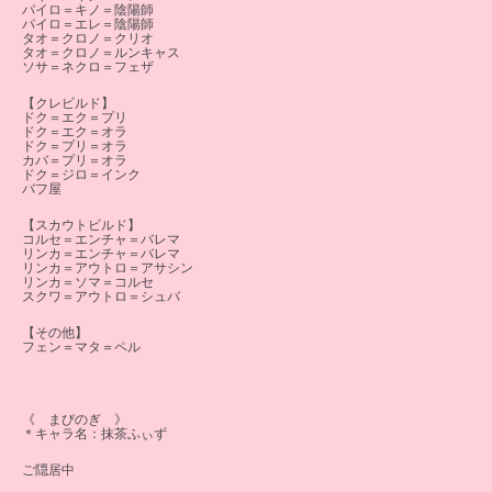
パイロ＝キノ＝陰陽師
パイロ＝エレ＝陰陽師
タオ＝クロノ＝クリオ
タオ＝クロノ＝ルンキャス
ソサ＝ネクロ＝フェザ
【クレビルド】
ドク＝エク＝プリ
ドク＝エク＝オラ
ドク＝プリ＝オラ
カバ＝プリ＝オラ
ドク＝ジロ＝インク
バフ屋
【スカウトビルド】
コルセ＝エンチャ＝バレマ
リンカ＝エンチャ＝バレマ
リンカ＝アウトロ＝アサシン
リンカ＝ソマ＝コルセ
スクワ＝アウトロ＝シュバ
【その他】
フェン＝マタ＝ペル
《 まびのぎ 》
＊キャラ名：抹茶ふぃず
ご隠居中