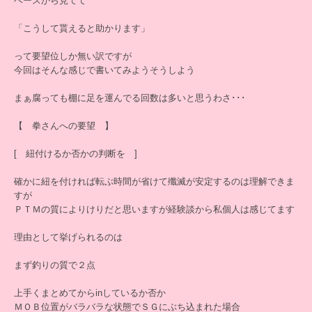
ベースから見てて
「こうして貰えると助かります」
って要望位しか無い訳ですが
今回はそんな感じで書いてみようそうしよう
まぁ腐っても棚に足を運んでる回数は多いと思うわさ･･･
【 拳さんへの要望 】
[ 紐付けるか否かの判断を ]
確かに紐を付ければ転ぶ時間が省けて殲滅が安定するのは理解できま
すが
ＰＴＭの質によりけりだと思いますが経験談から私個人は感じてます
理由として挙げられるのは
まず釣りの質で２点
上手くまとめてからinしているか否か
ＭＯＢ位置がバラバラな状態でＳＧにぶち込まれた場合