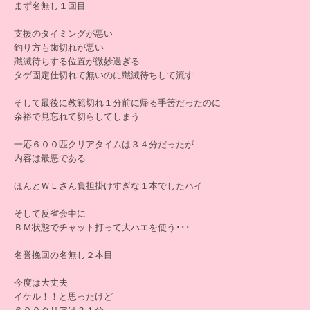
まず名無し１回目
支援のタイミングが悪い
釣り方も歯切れが悪い
殲滅待ちする位置が微妙過ぎる
タゲ固定仕切れて無いのに殲滅待ちして流す
そして最後に教範切れ１分前に帰る手筈だったのに
余裕で見忘れて切らしてしまう
一応６００匹クリアタイムは３４分だったが
内容は最悪である
ほんとＷＬさん負担掛けすぎな１本でしたハイ
そして反省会中に
ＢＭ状態でチャット打って大ハエを使う･･･
名誉挽回の名無し２本目
今度は大丈夫
イケル！！と思ったけど