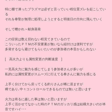
特に棚で凍ったプラズマは必ずと言っていい程位置ズレを起こしてい
る
それを拳聖が無理に処理しようとすると明後日の方向に飛んでいく
そして轢かれ＞献身蒸発
この症状は数え切れない程見てきているので
こういったＰＴＭの不安要素が無いなら紐付けは便利ですが
多発するなら避けてもらいたいのが参加者の本音かもしれない
[ 高火力よりも属性変更の判断速度 ]
一見高火力に魅力を感じてしまう参加者さんが多いが
私的には属性変更がスムーズに行えてる拳さんに魅力を感じる
上手く分けてから戻ってくる釣りさんが稀に居ますが
稀であり､中々コントロールできるものでは無いと思います
火力は有るに越した事は無いと思いますが
上手く活かせてなかった時のＰＴＭのガッカリ感は結構大きいのが本
音ですハイ･･･