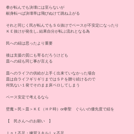
拳が転んでも決壊には至らないが
献身転べば決壊率は飛びぬけて跳ね上がる
それと同じく民が転んでもＳＧ抜けでベースが不安定になったり
ＫＥ抜けが発生し､結果自分が転ぶ流れとなる為
民への紐は思ったより重要
後は支援の質にも寄るだろうけども
皿への紐も同じ事が言える
皿へのライフの供給が上手く出来ていなかった場合
皿は自ライフギリギリまではＳＰを贈り続けるので
何気ない１発でそのまま床ペロしてしまう
ベース安定で考えるなら
壁魔＞民＞皿＞ＫＥ（ＨＰ時）or拳聖 ぐらいの優先度で紐を
【 民さんへのお願い 】
Ｉｎｔ不足・練習スキルＬｖ不足