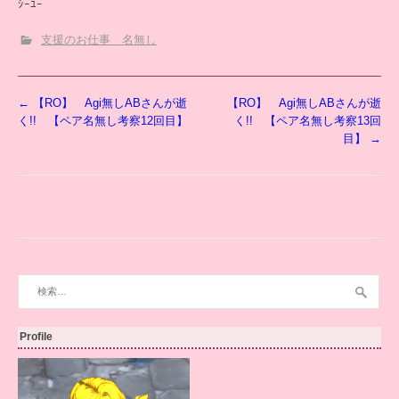
ｼｰﾕｰ
支援のお仕事 名無し
投
←
【RO】 Agi無しABさんが逝
【RO】 Agi無しABさんが逝
稿
く!! 【ペア名無し考察12回目】
く!! 【ペア名無し考察13回
ナ
目】
→
ビ
ゲ
ー
シ
ョ
ン
検
索:
Profile