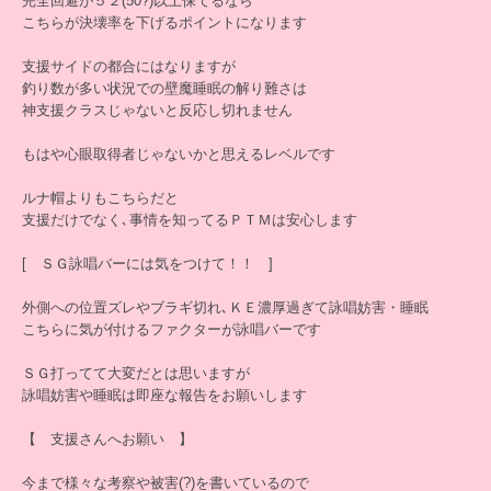
完全回避が５２(50?)以上保てるなら
こちらが決壊率を下げるポイントになります
支援サイドの都合にはなりますが
釣り数が多い状況での壁魔睡眠の解り難さは
神支援クラスじゃないと反応し切れません
もはや心眼取得者じゃないかと思えるレベルです
ルナ帽よりもこちらだと
支援だけでなく､事情を知ってるＰＴＭは安心します
[ ＳＧ詠唱バーには気をつけて！！ ]
外側への位置ズレやブラギ切れ､ＫＥ濃厚過ぎて詠唱妨害・睡眠
こちらに気が付けるファクターが詠唱バーです
ＳＧ打ってて大変だとは思いますが
詠唱妨害や睡眠は即座な報告をお願いします
【 支援さんへお願い 】
今まで様々な考察や被害(?)を書いているので