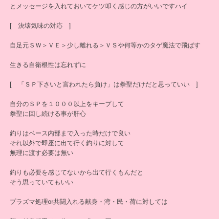
とメッセージを入れておいてケツ叩く感じの方がいいですハイ
[ 決壊気味の対応 ]
自足元ＳＷ＞ＶＥ＞少し離れる＞ＶＳや何等かのタゲ魔法で飛ばす
生きる自衛根性は忘れずに
[ 「ＳＰ下さいと言われたら負け」は拳聖だけだと思っていい ]
自分のＳＰを１０００以上をキープして
拳聖に回し続ける事が肝心
釣りはベース内部まで入った時だけで良い
それ以外で即座に出て行く釣りに対して
無理に渡す必要は無い
釣りも必要を感じてないから出て行くもんだと
そう思っていてもいい
プラズマ処理or共闘入れる献身・湾・民・荷に対しては