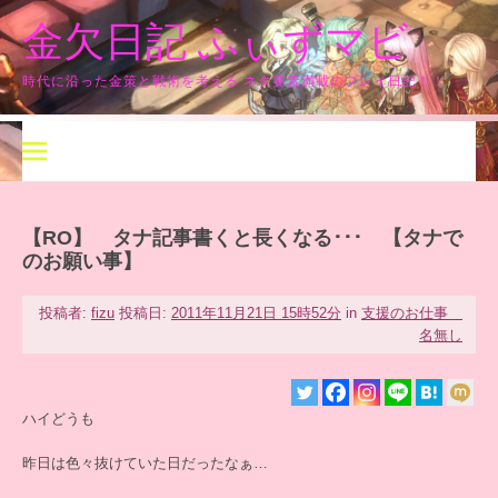
コ
金欠日記 ふぃずマビ
ン
テ
ン
時代に沿った金策と戦術を考える ネタ要素満載のプレイ日記！！
ツ
へ
ス
キ
ッ
プ
【RO】 タナ記事書くと長くなる･･･ 【タナで
のお願い事】
投稿者:
fizu
投稿日:
2011年11月21日 15時52分
in
支援のお仕事
名無し
ハイどうも
昨日は色々抜けていた日だったなぁ…