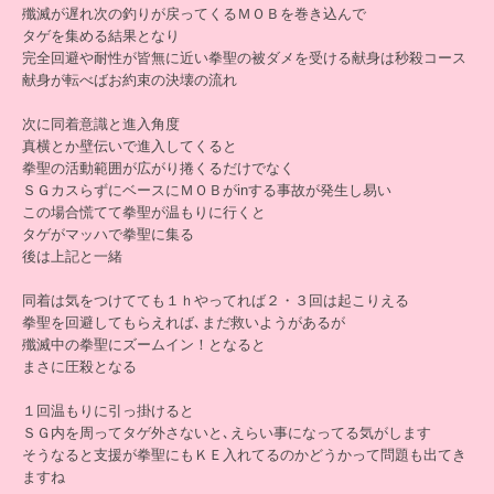
殲滅が遅れ次の釣りが戻ってくるＭＯＢを巻き込んで
タゲを集める結果となり
完全回避や耐性が皆無に近い拳聖の被ダメを受ける献身は秒殺コース
献身が転べばお約束の決壊の流れ
次に同着意識と進入角度
真横とか壁伝いで進入してくると
拳聖の活動範囲が広がり捲くるだけでなく
ＳＧカスらずにベースにＭＯＢがinする事故が発生し易い
この場合慌てて拳聖が温もりに行くと
タゲがマッハで拳聖に集る
後は上記と一緒
同着は気をつけてても１ｈやってれば２・３回は起こりえる
拳聖を回避してもらえれば､まだ救いようがあるが
殲滅中の拳聖にズームイン！となると
まさに圧殺となる
１回温もりに引っ掛けると
ＳＧ内を周ってタゲ外さないと､えらい事になってる気がします
そうなると支援が拳聖にもＫＥ入れてるのかどうかって問題も出てき
ますね