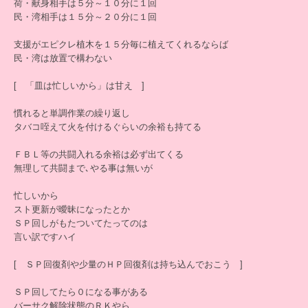
荷・献身相手は５分～１０分に１回
民・湾相手は１５分～２０分に１回
支援がエピクレ植木を１５分毎に植えてくれるならば
民・湾は放置で構わない
[ 「皿は忙しいから」は甘え ]
慣れると単調作業の繰り返し
タバコ咥えて火を付けるぐらいの余裕も持てる
ＦＢＬ等の共闘入れる余裕は必ず出てくる
無理して共闘まで､やる事は無いが
忙しいから
スト更新が曖昧になったとか
ＳＰ回しがもたついてたってのは
言い訳ですハイ
[ ＳＰ回復剤や少量のＨＰ回復剤は持ち込んでおこう ]
ＳＰ回してたら０になる事がある
バーサク解除状態のＲＫやら