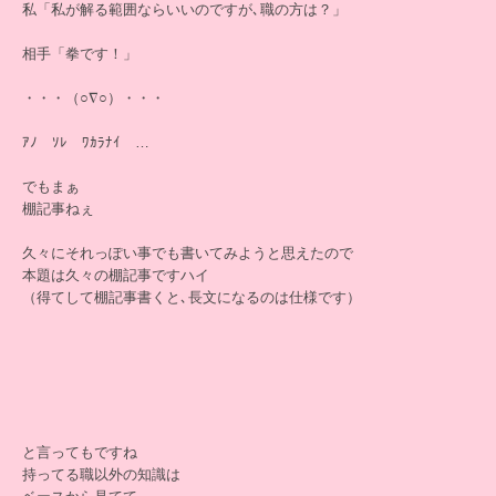
私「私が解る範囲ならいいのですが､職の方は？」
相手「拳です！」
・・・（○∇○）・・・
ｱﾉ ｿﾚ ﾜｶﾗﾅｲ …
でもまぁ
棚記事ねぇ
久々にそれっぽい事でも書いてみようと思えたので
本題は久々の棚記事ですハイ
（得てして棚記事書くと､長文になるのは仕様です）
と言ってもですね
持ってる職以外の知識は