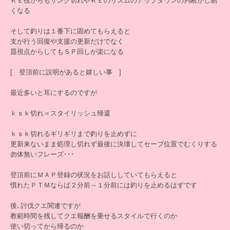
ＫＥ役からもサンク切れやＫＥのリズムのアップダウンの判断がし易
くなる
そして釣りは１番下に固めてもらえると
支が行う回復や支援の更新だけでなく
皿視点からしてもＳＰ回しが楽になる
[ 登頂前に説明があると嬉しい事 ]
最近多いと耳にするのですが
ｋｓｋ切れ＝スタイリッシュ帰還
ｋｓｋ切れるギリギリまで釣りを止めずに
更新来ないまま処理し切れず最後に決壊してセーブ位置でむくりする
勿体無いフレーズ･･･
登頂前にＭＡＰ登録の状況をお話ししていてもらえると
慣れたＰＴＭならば２分前～１分前には釣りを止めるはずです
後､討伐クエ関連ですが
教範時間を残してクエ報酬を乗せるスタイルで行くのか
使い切ってから帰るのか