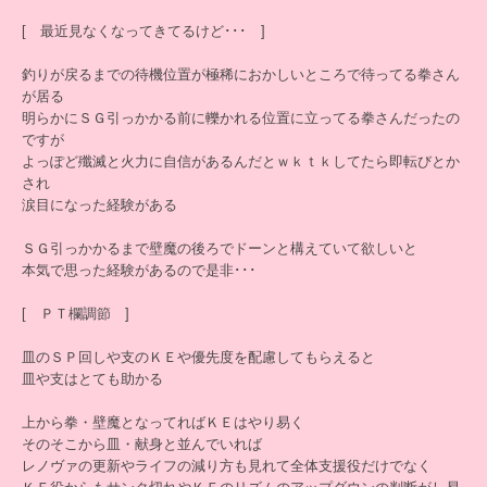
[ 最近見なくなってきてるけど･･･ ]
釣りが戻るまでの待機位置が極稀におかしいところで待ってる拳さん
が居る
明らかにＳＧ引っかかる前に轢かれる位置に立ってる拳さんだったの
ですが
よっぽど殲滅と火力に自信があるんだとｗｋｔｋしてたら即転びとか
され
涙目になった経験がある
ＳＧ引っかかるまで壁魔の後ろでドーンと構えていて欲しいと
本気で思った経験があるので是非･･･
[ ＰＴ欄調節 ]
皿のＳＰ回しや支のＫＥや優先度を配慮してもらえると
皿や支はとても助かる
上から拳・壁魔となってればＫＥはやり易く
そのそこから皿・献身と並んでいれば
レノヴァの更新やライフの減り方も見れて全体支援役だけでなく