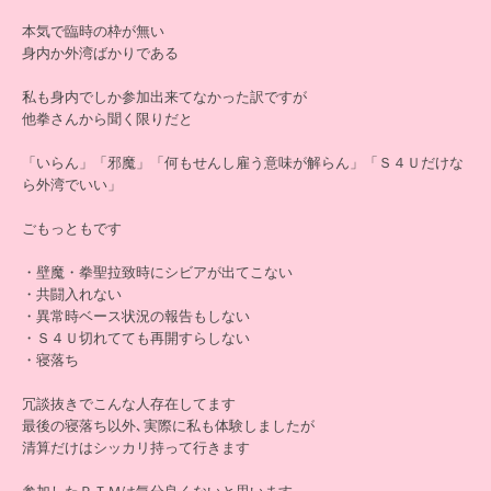
本気で臨時の枠が無い
身内か外湾ばかりである
私も身内でしか参加出来てなかった訳ですが
他拳さんから聞く限りだと
「いらん」「邪魔」「何もせんし雇う意味が解らん」「Ｓ４Ｕだけな
ら外湾でいい」
ごもっともです
・壁魔・拳聖拉致時にシビアが出てこない
・共闘入れない
・異常時ベース状況の報告もしない
・Ｓ４Ｕ切れてても再開すらしない
・寝落ち
冗談抜きでこんな人存在してます
最後の寝落ち以外､実際に私も体験しましたが
清算だけはシッカリ持って行きます