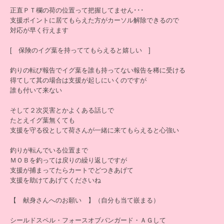
正直ＰＴ欄の荷の位置って把握してません･･･
支援ポイントに居てもらえた方がカーソル解除できるので
対応が早く行えます
[ 保険のイグ葉を持っててもらえると嬉しい ]
釣りの転び報告でイグ葉を誰も持ってない報告を稀に受ける
得てして其の場合は支援が起しにいくのですが
誰も付いて来ない
そして２次災害とかよくある話しで
たとえイグ葉無くても
支援を守る役として荷さんが一緒に来てもらえると心強い
釣りが転んでいる位置まで
ＭＯＢを釣っては戻りの繰り返しですが
支援が捕まってたらカートでどつきあげて
支援を助けてあげてくださいね
【 献身さんへのお願い 】（自分も当て嵌まる）
シールドスペル・フォースオブバンガード・ＡＧして