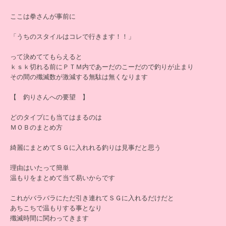
ここは拳さんが事前に
「うちのスタイルはコレで行きます！！」
って決めててもらえると
ｋｓｋ切れる前にＰＴＭ内であーだのこーだので釣りが止まり
その間の殲滅数が激減する無駄は無くなります
【 釣りさんへの要望 】
どのタイプにも当てはまるのは
ＭＯＢのまとめ方
綺麗にまとめてＳＧに入れれる釣りは見事だと思う
理由はいたって簡単
温もりをまとめて当て易いからです
これがバラバラにただ引き連れてＳＧに入れるだけだと
あちこちで温もりする事となり
殲滅時間に関わってきます