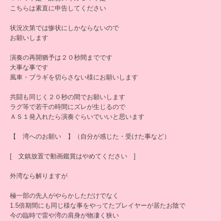
こちらは素直に申告してください
状況次第では惨状にしかならないので
お願いします
演奏の再開猶予は２０秒間までです
大事な事です
風車・ブラギを切らさない様にお願いします
共闘も同じく２０秒の間でお願いします
ラグ等で若干の時間にズレが生じるので
ＡＳ１発入れたら演奏ぐらいでいいと思います
【 湾へのお願い 】（自分が感じた・受けた事など）
[ 文鎮放置で動画鑑賞はやめてください ]
外湾なら解りますが
極一部の先人がやらかしただけでなく
1.5倍期間にも同じ様な事をやってたプレイヤーが居たお陰で
今の臨時で雷や湾の肩身が物凄く狭い