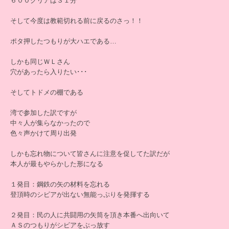
６００クリアは３１分
そして今度は教範切れる前に戻るのさっ！！
ポタ押したつもりが大ハエである…
しかも同じＷＬさん
穴があったら入りたい･･･
そしてトドメの棚である
湾で参加した訳ですが
中々人が集らなかったので
色々声かけて周り出発
しかも忘れ物について皆さんに注意を促してた訳だが
本人が最もやらかした形になる
１発目：鋼鉄の矢の材料を忘れる
登頂時のシビアが出ない無能っぷりを発揮する
２発目：民の人に共闘用の矢筒を頂き本番へ出向いて
ＡＳのつもりがシビアをぶっ放す