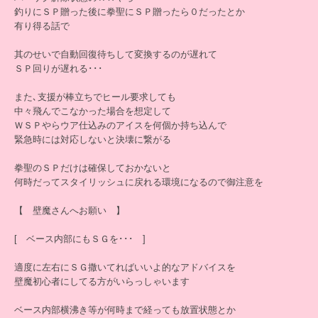
釣りにＳＰ贈った後に拳聖にＳＰ贈ったら０だったとか
有り得る話で
其のせいで自動回復待ちして変換するのが遅れて
ＳＰ回りが遅れる･･･
また､支援が棒立ちでヒール要求しても
中々飛んでこなかった場合を想定して
ＷＳＰやらウア仕込みのアイスを何個か持ち込んで
緊急時には対応しないと決壊に繋がる
拳聖のＳＰだけは確保しておかないと
何時だってスタイリッシュに戻れる環境になるので御注意を
【 壁魔さんへお願い 】
[ ベース内部にもＳＧを･･･ ]
適度に左右にＳＧ撒いてればいいよ的なアドバイスを
壁魔初心者にしてる方がいらっしゃいます
ベース内部横沸き等が何時まで経っても放置状態とか