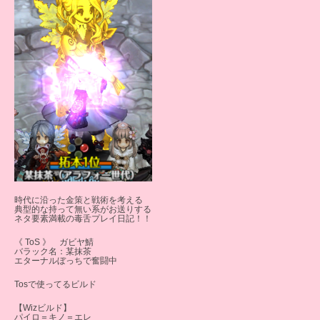
時代に沿った金策と戦術を考える
典型的な持って無い系がお送りする
ネタ要素満載の毒舌プレイ日記！！
《 ToS 》 ガビヤ鯖
バラック名：某抹茶
エターナルぼっちで奮闘中
Tosで使ってるビルド
【Wizビルド】
パイロ＝キノ＝エレ