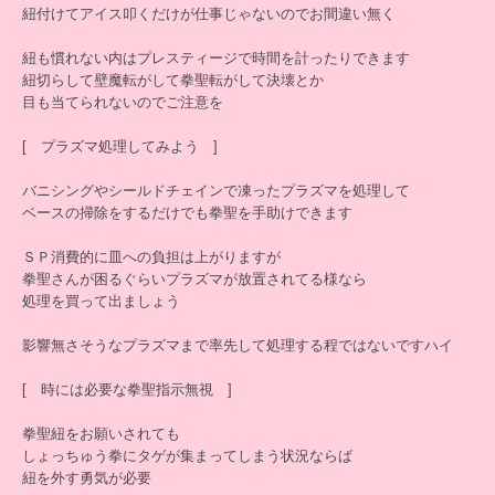
紐付けてアイス叩くだけが仕事じゃないのでお間違い無く
紐も慣れない内はプレスティージで時間を計ったりできます
紐切らして壁魔転がして拳聖転がして決壊とか
目も当てられないのでご注意を
[ プラズマ処理してみよう ]
バニシングやシールドチェインで凍ったプラズマを処理して
ベースの掃除をするだけでも拳聖を手助けできます
ＳＰ消費的に皿への負担は上がりますが
拳聖さんが困るぐらいプラズマが放置されてる様なら
処理を買って出ましょう
影響無さそうなプラズマまで率先して処理する程ではないですハイ
[ 時には必要な拳聖指示無視 ]
拳聖紐をお願いされても
しょっちゅう拳にタゲが集まってしまう状況ならば
紐を外す勇気が必要