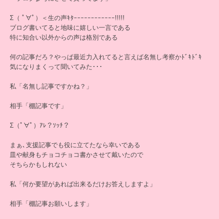
Σ（ ﾟ∀ﾟ）＜生の声ｷﾀｰｰｰｰｰｰｰｰｰｰｰｰ!!!!!
ブログ書いてると地味に嬉しい一言である
特に知合い以外からの声は格別である
何の記事だろ？やっぱ最近力入れてると言えば名無し考察かﾄﾞｷﾄﾞｷ
気になりまくって聞いてみた･･･
私「名無し記事ですかね？」
相手「棚記事です」
Σ（ﾟ∀ﾟ）ｱﾚ？ｿｯﾁ？
まぁ､支援記事でも役に立てたなら幸いである
皿や献身もチョコチョコ書かさせて戴いたので
そちらかもしれない
私「何か要望があれば出来るだけお答えしますよ」
相手「棚記事お願いします」