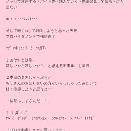
メッセで連絡する＞バイト先へ飛んでいく＞携帯発見して戻る＞誰も
居ない
＠ｒｚ･･･ｼﾆﾀｲ･･･
そして軽くinして雑談しようと思った矢先
プロバイダメンテで強制終了
ﾝﾀﾞﾖｯ!!ﾓｩｯ!! ( つДT)
まぁそれとは別に
嬉しいやら哀しいやら、と思える出来事にも遭遇
２本目の名無しから戻ると
ＷＬさんのお知り合いの方がいらっしゃったみたいで
軽く挨拶しようと思うと･･･
「抹茶ふぃずさんだ！！」
！（ﾟДﾟ）？
ﾔﾊﾞｲ ﾀﾞﾚﾀﾞ ﾅﾆｶﾔﾗｶｼﾃ ｼﾂﾚｲﾅｺﾄ ｼﾃﾅｹﾚﾊﾞｲｲｹﾄﾞ
「ブログ参考にさせて貰ってます」