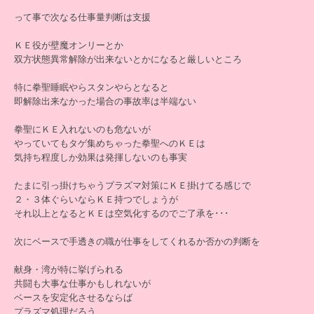
って事で次なる仕事量判断は支援
ＫＥ役が壁魔オンリーとか
双方状態異常解除が出来ないとかになると厳しいところ
特に拳聖睡眠やらスタンやらとなると
即解除出来なかった場合の事故率は半端ない
拳聖にＫＥ入れないのも危ないが
やっていてもタゲ集めちゃった拳聖へのＫＥは
気持ち程度しか効果は発揮しないのも事実
たまに引っ掛けちゃうプラズマ対策にＫＥ掛けてる感じで
２・３体ぐらいならＫＥ持つでしょうが
それ以上となるとＫＥは空気化するのでご了承を･･･
次にベースで手透きの職が仕事をしてくれるか否かの判断を
献身・湾が特に挙げられる
共闘も大事な仕事かもしれないが
ベースを安定化させるならば
プラズマ処理だろう