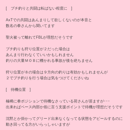
[ プチ釣りと共闘は転ばない程度に ]
AxTでの共闘はあんまりして欲しくないのが本音と
数名の拳さんから聞いてます
聖火被って離れてFBLが理想だそうです
プチ釣りも狩り位置が２だった場合は
あんまり行わなくていいかもしれません
釣りの大量ＭＯＢに轢かれる事故が後を絶ちません
狩り位置が８の場合は９方向の釣りは有効かもしれませんが
２でプチ釣りを行う場合は気をつけてくださいね
[ 待機位置 ]
極稀に拳ポジションで待機なさっている荷さんが居ますが･･･
出来ればベース内部か俗に言う支援ポイントで待機が理想だそうです
沈黙とか掛かってグリード出来なくなってる状態をアピールするのに
動き回ってる方がいらっしゃいますが