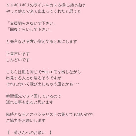
ＳＧギリギリのラインをカスる様に掛け抜け
やっと傍まで来て止まってくれたと思うと
「支援切らさないで下さい」
「回復ぐらいして下さい」
と発言なさる方が増えてると耳にします
正直言います
しんどいです
こちらは皿も同じでHelpエモを出しながら
出発する人とか居るそうですが
それに付いて飛び出しちゃう皿とかも･･･
拳聖優先でＳＰ回しているので
遅れる事もあると思います
臨時となるとスペシャリストの集りでも無いので
ご協力をお願いします
【 荷さんへのお願い 】