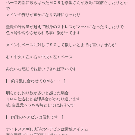
ベース内部に散らばったＭＯＢを拳聖さんが必死に蹴散らしたりとか
で
メインの狩りが疎かになり気味になったり
壁魔の許容量が越えて献身のストレスがマッハになったりしたりで
色々冷や冷やさせられる事に繋がってます
メインにベースに対してＳＧして欲しいとまでは言いませんが
右＞中央＞左＞右＞中央＞左＞ベース
みたいな感じでお願いできれば幸いです
[ 釣り数に合わせてＱＭを･･･ ]
明らかに釣り数が多いと感じた場合
ＱＭを仕込むと被弾具合がかなり違います
後､自足元へＳＷも時としてはありです
[ 肉球のヘアピンは便利です ]
ナイトメア刺し肉球のヘアピンは素敵アイテム