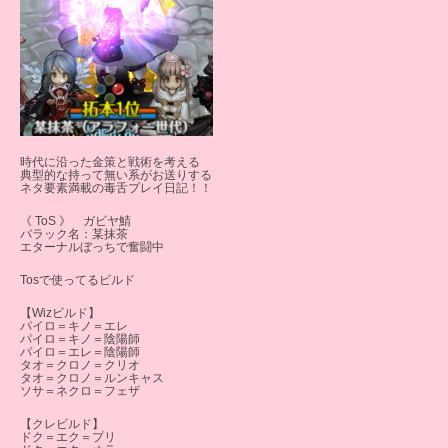
時代に沿った金策と戦術を考える
典型的な持って無い系がお送りする
ネタ要素満載の毒舌プレイ日記！！
《 ToS 》 ガビヤ鯖
バラック名：某抹茶
エターナルぼっちで奮闘中
Tosで使ってるビルド
【Wizビルド】
パイロ＝キノ＝エレ
パイロ＝キノ＝陰陽師
パイロ＝エレ＝陰陽師
タオ＝クロノ＝クリオ
タオ＝クロノ＝ルンキャス
ソサ＝ネクロ＝フェザ
【クレビルド】
ドク＝エク＝プリ