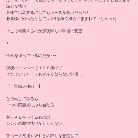
ふぃず子のベース奮闘に付き合ってくださった方々のＪＯＢ難民化が
深刻な状況
Ｇ棚で出馬するにしてもベースが高目だったり
必要職に回ったりして､JOBを稼ぐ機会に恵まれていなかった…
そこで考案するのが深夜狩りの狩場の変更
と
企画を練っているのだが･･･
現状のメンバーでＪＯＢ稼げて
それでいてベースもダルくならない狩場…
【 聖域大作戦 】
と企画してみるも
１つの問題点にぶち当たる
各々ＡＢ持ってるものの
シレンの取得状況が芳しくない
皆ベース支援やＷＬとの狩りを想定して