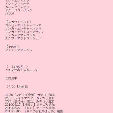
ドク＝エク＝オラ
ドク＝プリ＝オラ
カバ＝プリ＝オラ
ドク＝ジロ＝インク
バフ屋
【スカウトビルド】
コルセ＝エンチャ＝バレマ
リンカ＝エンチャ＝バレマ
リンカ＝アウトロ＝アサシン
リンカ＝ソマ＝コルセ
スクワ＝アウトロ＝シュバ
【その他】
フェン＝マタ＝ペル
《 まびのぎ 》
＊キャラ名：抹茶ふぃず
ご隠居中
《ＲＯ》Mimir鯖
11/26【マビノギ金策】カテゴリ追加
2/21 【メイズマニア】カテゴリ追加
2/22 【みるらじ裏話】カテゴリ追加
2010/02/17 【神喰い】カテゴリ追加
2011/06/27 【ＲＯ】 カテゴリ追加
2011/08/05 【ＫＥのお仕事まとめ】編集