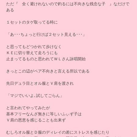
ただ『 全く避けれないので釣るには不向きな残念な子 』なだけで
ある
１セットのタゲ取ってる時に
「あ･･･ちょっと行けば２セット見える･･･」
と思ってもどつかれて歩けなく
ＫＥに切り替えて走ろうにも
止まってるものと思われてＷＬさん詠唱開始
きっとこの辺がペア不向きと言える所以である
先日デュラ目とオル服とＶ肩を渡され
「マジでいいよ､試してごらん」
と言われてやってみたが
基本フリーなんざ無きに等しいふぃず子は
Ｖ肩の恩恵を感じることも出来ず
むしろオル服とＤ服のディレイの差にストレスを感じたり