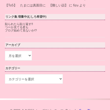
【ToS】 たまには真面目に 【難しい話】
に
fizu
より
リンク集 増量中(むしろ希望中)
貼られたら貼り返す!!
つーか見てる君も
ブログ始めて見ないか!?
アーカイブ
ア
ー
カ
イ
カテゴリー
ブ
カ
テ
ゴ
リ
ー