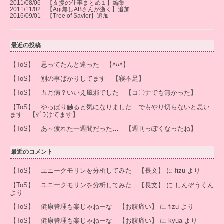
2011/08/06 【支援の仕事まとめ１】編集
2011/11/02 【Agi無しABさんが逝く】追加
2016/09/01 【Tree of Savior】追加
最近の投稿
【ToS】 思ってたんと違った 【ﾊﾊﾊ】
【ToS】 別の事ばかりしてます 【寝不足】
【ToS】 五月病？いいえ風邪でした 【コ〇ナでも無かった】
【ToS】 やっぱり触ると気になりました…でもやり切らないと思い
ます 【ﾀﾞﾗけてます】
【ToS】 あ～疲れた一週間だった… 【週刊っぽくなったね】
最近のコメント
【ToS】 ユニークモリンを分析してみた 【長文】
に
fizu
より
【ToS】 ユニークモリンを分析してみた 【長文】
に
しんぞうくん
より
【ToS】 健康管理も楽じゃねーな 【お腹痛い】
に
fizu
より
【ToS】 健康管理も楽じゃねーな 【お腹痛い】
に
kyua
より