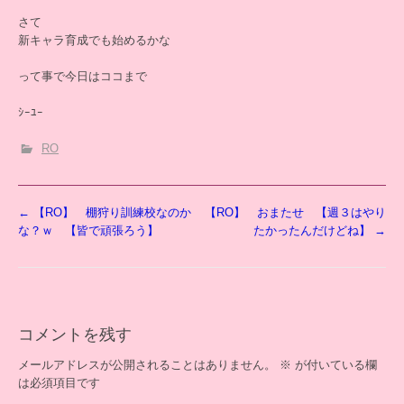
さて
新キャラ育成でも始めるかな
って事で今日はココまで
ｼｰﾕｰ
RO
投
←
【RO】 棚狩り訓練校なのか
【RO】 おまたせ 【週３はやり
稿
な？ｗ 【皆で頑張ろう】
たかったんだけどね】
→
ナ
ビ
ゲ
ー
シ
コメントを残す
ョ
ン
メールアドレスが公開されることはありません。
※
が付いている欄
は必須項目です