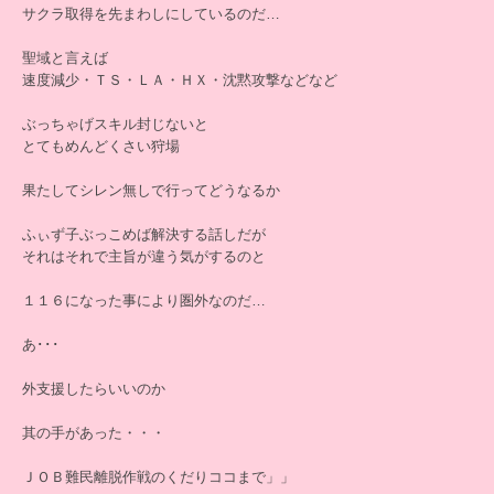
サクラ取得を先まわしにしているのだ…
聖域と言えば
速度減少・ＴＳ・ＬＡ・ＨＸ・沈黙攻撃などなど
ぶっちゃげスキル封じないと
とてもめんどくさい狩場
果たしてシレン無しで行ってどうなるか
ふぃず子ぶっこめば解決する話しだが
それはそれで主旨が違う気がするのと
１１６になった事により圏外なのだ…
あ･･･
外支援したらいいのか
其の手があった・・・
ＪＯＢ難民離脱作戦のくだりココまで」」