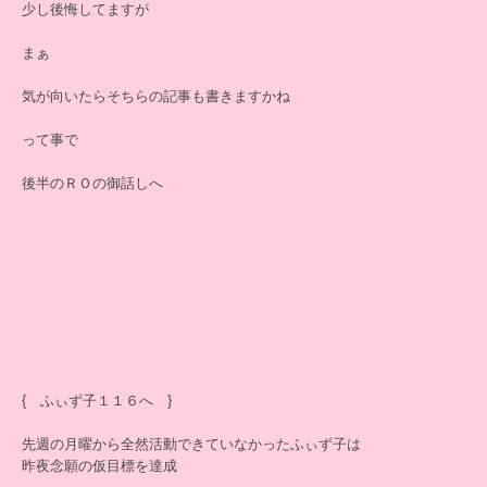
少し後悔してますが
まぁ
気が向いたらそちらの記事も書きますかね
って事で
後半のＲＯの御話しへ
{ ふぃず子１１６へ }
先週の月曜から全然活動できていなかったふぃず子は
昨夜念願の仮目標を達成