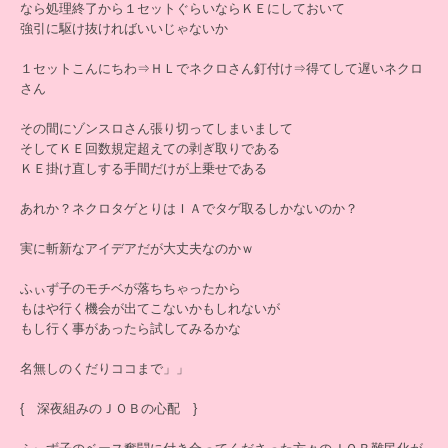
なら処理終了から１セットぐらいならＫＥにしておいて
強引に駆け抜ければいいじゃないか
１セットこんにちわ⇒ＨＬでネクロさん釘付け⇒得てして遅いネクロ
さん
その間にゾンスロさん張り切ってしまいまして
そしてＫＥ回数規定超えての剥ぎ取りである
ＫＥ掛け直しする手間だけが上乗せである
あれか？ネクロタゲとりはＩＡでタゲ取るしかないのか？
実に斬新なアイデアだが大丈夫なのかｗ
ふぃず子のモチベが落ちちゃったから
もはや行く機会が出てこないかもしれないが
もし行く事があったら試してみるかな
名無しのくだりココまで」」
{ 深夜組みのＪＯＢの心配 }