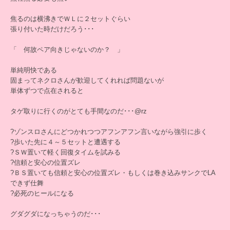
焦るのは横沸きでＷＬに２セットぐらい
張り付いた時だけだろう･･･
「 何故ペア向きじゃないのか？ 」
単純明快である
固まってネクロさんが歓迎してくれれば問題ないが
単体ずつで点在されると
タゲ取りに行くのがとても手間なのだ･･･@rz
?ゾンスロさんにどつかれつつアフンアフン言いながら強引に歩く
?歩いた先に４～５セットと遭遇する
?ＳＷ置いて軽く回復タイムを試みる
?信頼と安心の位置ズレ
?ＢＳ置いても信頼と安心の位置ズレ・もしくは巻き込みサンクでLA
できず仕舞
?必死のヒールになる
グダグダになっちゃうのだ･･･