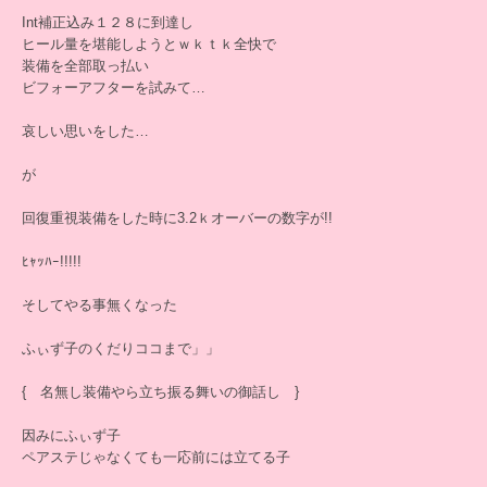
Int補正込み１２８に到達し
ヒール量を堪能しようとｗｋｔｋ全快で
装備を全部取っ払い
ビフォーアフターを試みて…
哀しい思いをした…
が
回復重視装備をした時に3.2ｋオーバーの数字が!!
ﾋｬｯﾊｰ!!!!!
そしてやる事無くなった
ふぃず子のくだりココまで」」
{ 名無し装備やら立ち振る舞いの御話し }
因みにふぃず子
ペアステじゃなくても一応前には立てる子