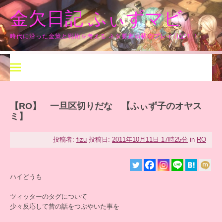
コ
金欠日記 ふぃずマビ
ン
テ
ン
時代に沿った金策と戦術を考える ネタ要素満載のプレイ日記！！
ツ
へ
ス
キ
ッ
プ
【RO】 一旦区切りだな 【ふぃず子のオヤス
ミ】
投稿者:
fizu
投稿日:
2011年10月11日 17時25分
in
RO
ハイどうも
ツィッターのタグについて
少々反応して昔の話をつぶやいた事を