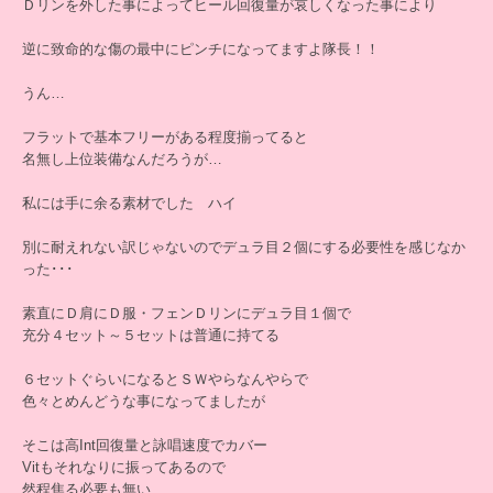
Ｄリンを外した事によってヒール回復量が哀しくなった事により
逆に致命的な傷の最中にピンチになってますよ隊長！！
うん…
フラットで基本フリーがある程度揃ってると
名無し上位装備なんだろうが…
私には手に余る素材でした ハイ
別に耐えれない訳じゃないのでデュラ目２個にする必要性を感じなか
った･･･
素直にＤ肩にＤ服・フェンＤリンにデュラ目１個で
充分４セット～５セットは普通に持てる
６セットぐらいになるとＳＷやらなんやらで
色々とめんどうな事になってましたが
そこは高Int回復量と詠唱速度でカバー
Vitもそれなりに振ってあるので
然程焦る必要も無い