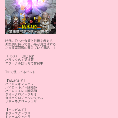
時代に沿った金策と戦術を考える
典型的な持って無い系がお送りする
ネタ要素満載の毒舌プレイ日記！！
《 ToS 》 ガビヤ鯖
バラック名：某抹茶
エターナルぼっちで奮闘中
Tosで使ってるビルド
【Wizビルド】
パイロ＝キノ＝エレ
パイロ＝キノ＝陰陽師
パイロ＝エレ＝陰陽師
タオ＝クロノ＝クリオ
タオ＝クロノ＝ルンキャス
ソサ＝ネクロ＝フェザ
【クレビルド】
ドク＝エク＝プリ
ドク＝エク＝オラ