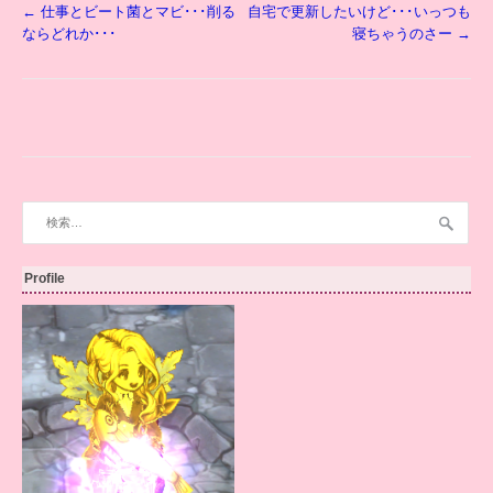
投
←
仕事とビート菌とマビ･･･削る
自宅で更新したいけど･･･いっつも
稿
ならどれか･･･
寝ちゃうのさー
→
ナ
ビ
ゲ
ー
シ
ョ
ン
検
索:
Profile