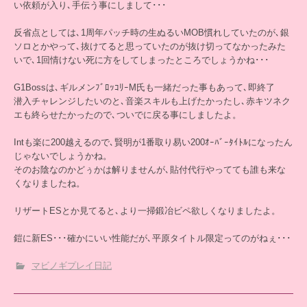
い依頼が入り､手伝う事にしまして･･･
反省点としては､1周年パッチ時の生ぬるいMOB慣れしていたのが､銀
ソロとかやって､抜けてると思っていたのが抜け切ってなかったみた
いで､1回情けない死に方をしてしまったところでしょうかね･･･
G1Bossは､ギルメンﾌﾞﾛｯｺﾘｰM氏も一緒だった事もあって､即終了
潜入チャレンジしたいのと､音楽スキルも上げたかったし､赤キツネク
エも終らせたかったので､ついでに戻る事にしましたよ。
Intも楽に200越えるので､賢明が1番取り易い200ｵｰﾊﾞｰﾀｲﾄﾙになったん
じゃないでしょうかね。
そのお陰なのかどぅかは解りませんが､貼付代行やってても誰も来な
くなりましたね。
リザートESとか見てると､より一掃鍛冶ビペ欲しくなりましたよ。
鎧に新ES･･･確かにいい性能だが､平原タイトル限定ってのがねぇ･･･
マビノギプレイ日記