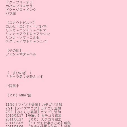
ドク＝プリ＝オラ
カバ＝プリ＝オラ
ドク＝ジロ＝インク
バフ屋
【スカウトビルド】
コルセ＝エンチャ＝バレマ
リンカ＝エンチャ＝バレマ
リンカ＝アウトロ＝アサシン
リンカ＝ソマ＝コルセ
スクワ＝アウトロ＝シュバ
【その他】
フェン＝マタ＝ペル
《 まびのぎ 》
＊キャラ名：抹茶ふぃず
ご隠居中
《ＲＯ》Mimir鯖
11/26【マビノギ金策】カテゴリ追加
2/21 【メイズマニア】カテゴリ追加
2/22 【みるらじ裏話】カテゴリ追加
2010/02/17 【神喰い】カテゴリ追加
2011/06/27 【ＲＯ】 カテゴリ追加
2011/08/05 【ＫＥのお仕事まとめ】編集
2011/08/06 【支援の仕事まとめ１】編集