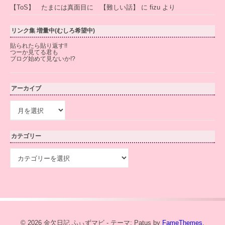
【ToS】 たまには真面目に 【難しい話】
に
fizu
より
リンク集 増量中(むしろ希望中)
貼られたら貼り返す!!
つーか見てる君も
ブログ始めて見ないか!?
アーカイブ
ア
ー
カ
イ
カテゴリー
ブ
カ
テ
ゴ
リ
ー
© 2026 金欠日記 ふぃずマビ - テーマ: Patus by
FameThemes
.