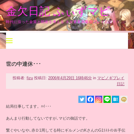
コ
金欠日記 ふぃずマビ
ン
テ
ン
時代に沿った金策と戦術を考える ネタ要素満載のプレイ日記！！
ツ
へ
ス
キ
ッ
プ
世の中連休･･･
投稿者:
fizu
投稿日:
2006年4月29日 16時46分
in
マビノギプレイ
日記
結局仕事してます。ﾊｲ･･･
あんまり行動してないですが､マビの御話です。
繋ぐやいなや､赤Ｄ1周してる時にギルメンのKさんのG1ﾗｽﾄのお手伝