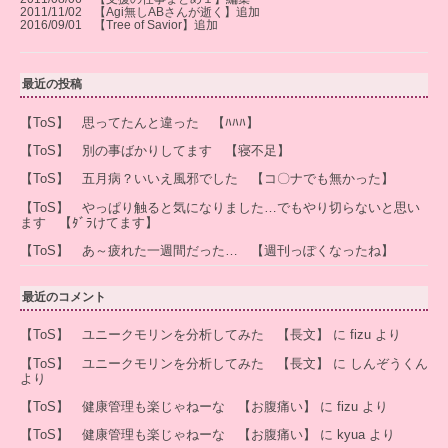
2011/11/02 【Agi無しABさんが逝く】追加
2016/09/01 【Tree of Savior】追加
最近の投稿
【ToS】 思ってたんと違った 【ﾊﾊﾊ】
【ToS】 別の事ばかりしてます 【寝不足】
【ToS】 五月病？いいえ風邪でした 【コ〇ナでも無かった】
【ToS】 やっぱり触ると気になりました…でもやり切らないと思い
ます 【ﾀﾞﾗけてます】
【ToS】 あ～疲れた一週間だった… 【週刊っぽくなったね】
最近のコメント
【ToS】 ユニークモリンを分析してみた 【長文】
に
fizu
より
【ToS】 ユニークモリンを分析してみた 【長文】
に
しんぞうくん
より
【ToS】 健康管理も楽じゃねーな 【お腹痛い】
に
fizu
より
【ToS】 健康管理も楽じゃねーな 【お腹痛い】
に
kyua
より