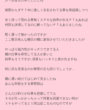
少々お金も入用でしたしね
相変わらずＰＴＭに激しく左右されてる事を再認識しつつ
全く持って荒れる事無くステキな効率が出るＰＴもあれば
何回も決壊してるのに解ってないＰＴもありましたね
暫く通って無かったのですが
ここ数日色んな棚主の棚に参加させていただきましたが
やっぱり協力性がキッチリできてる人
棚の仕事を研究してる人が多いと
効率もそうですが､清算もハッキリと差が出ますね
特に目を見張るのが拳聖の立ち回りでしょうか…
棚に通い続けてはじめて見ましたね
あんな対処をする拳聖様は
どんだけ釣りが仕事を把握してても
ＳＧが引っかかっちゃって同着を回避できない時が
１ｈもやってると１回は起こるものなのですが