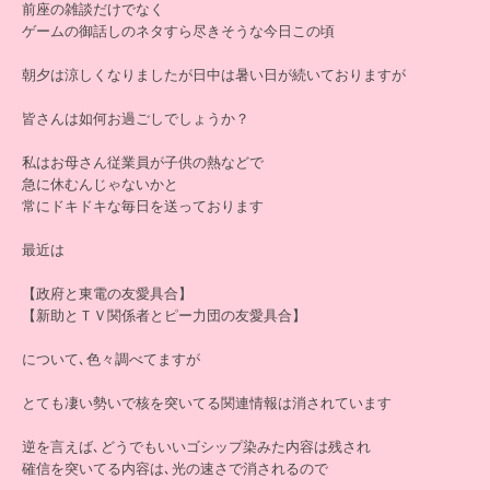
前座の雑談だけでなく
ゲームの御話しのネタすら尽きそうな今日この頃
朝夕は涼しくなりましたが日中は暑い日が続いておりますが
皆さんは如何お過ごしでしょうか？
私はお母さん従業員が子供の熱などで
急に休むんじゃないかと
常にドキドキな毎日を送っております
最近は
【政府と東電の友愛具合】
【新助とＴＶ関係者とピー力団の友愛具合】
について､色々調べてますが
とても凄い勢いで核を突いてる関連情報は消されています
逆を言えば､どうでもいいゴシップ染みた内容は残され
確信を突いてる内容は､光の速さで消されるので