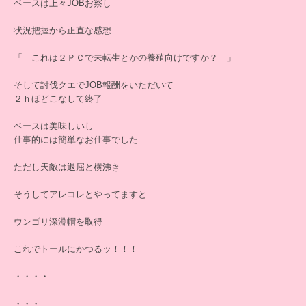
ベースは上々JOBお察し
状況把握から正直な感想
「 これは２ＰＣで未転生とかの養殖向けですか？ 」
そして討伐クエでJOB報酬をいただいて
２ｈほどこなして終了
ベースは美味しいし
仕事的には簡単なお仕事でした
ただし天敵は退屈と横沸き
そうしてアレコレとやってますと
ウンゴリ深淵帽を取得
これでトールにかつるッ！！！
・・・・
・・・