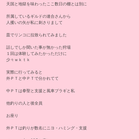
天国と地獄を味わったここ数日の棚とは別に
所属しているギルドの連合さんから
人攫いの矢が私に刺さりまして
皿でリンコに拉致られてみました
話しでしか聞いた事が無かった狩場
１回は体験してみたかっただけに
少々ｗｋｔｋ
実際に行ってみると
外ＰＴと中ＰＴで分かれてて
中ＰＴは拳聖と支援と風車ブラギと私
他釣りの人と後全員
お座り
外ＰＴは釣りが数名にニヨ・ハミング・支援