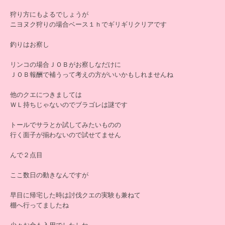
狩り方にもよるでしょうが
ニヨヌク狩りの場合ベース１ｈでギリギリクリアです
釣りはお察し
リンコの場合ＪＯＢがお察しなだけに
ＪＯＢ報酬で補うって考えの方がいいかもしれませんね
他のクエにつきましては
ＷＬ持ちじゃないのでブラゴレは謎です
トールでサラとか試してみたいものの
行く面子が揃わないので試せてません
んで２点目
ここ数日の動きなんですが
早目に帰宅した時は討伐クエの実験も兼ねて
棚へ行ってましたね