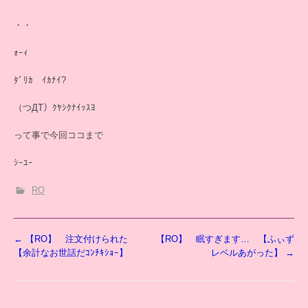
・・
ｫｰｨ
ﾀﾞﾘｶ ｲｶﾅｲ?
（つДT）ｸﾔｼｸﾅｲｯｽﾖ
って事で今回ココまで
ｼｰﾕｰ
RO
投
←
【RO】 注文付けられた
【RO】 眠すぎます… 【ふぃず
稿
【余計なお世話だｺﾝﾁｷｼｮｰ】
レベルあがった】
→
ナ
ビ
ゲ