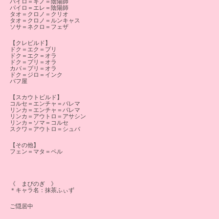
パイロ＝キノ＝陰陽師
パイロ＝エレ＝陰陽師
タオ＝クロノ＝クリオ
タオ＝クロノ＝ルンキャス
ソサ＝ネクロ＝フェザ
【クレビルド】
ドク＝エク＝プリ
ドク＝エク＝オラ
ドク＝プリ＝オラ
カバ＝プリ＝オラ
ドク＝ジロ＝インク
バフ屋
【スカウトビルド】
コルセ＝エンチャ＝バレマ
リンカ＝エンチャ＝バレマ
リンカ＝アウトロ＝アサシン
リンカ＝ソマ＝コルセ
スクワ＝アウトロ＝シュバ
【その他】
フェン＝マタ＝ペル
《 まびのぎ 》
＊キャラ名：抹茶ふぃず
ご隠居中