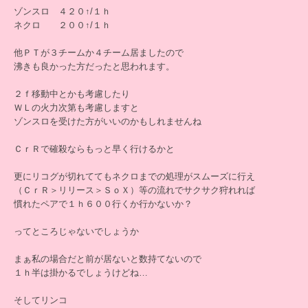
ゾンスロ ４２０↑/１ｈ
ネクロ ２００↑/１ｈ
他ＰＴが３チームか４チーム居ましたので
沸きも良かった方だったと思われます。
２ｆ移動中とかも考慮したり
ＷＬの火力次第も考慮しますと
ゾンスロを受けた方がいいのかもしれませんね
ＣｒＲで確殺ならもっと早く行けるかと
更にリコグが切れててもネクロまでの処理がスムーズに行え
（ＣｒＲ＞リリース＞ＳｏＸ）等の流れでサクサク狩れれば
慣れたペアで１ｈ６００行くか行かないか？
ってところじゃないでしょうか
まぁ私の場合だと前が居ないと数持てないので
１ｈ半は掛かるでしょうけどね…
そしてリンコ