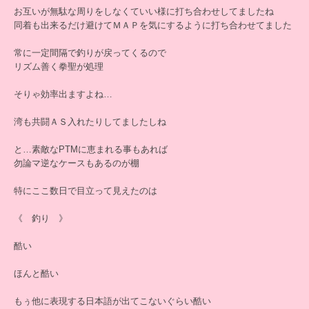
お互いが無駄な周りをしなくていい様に打ち合わせしてましたね
同着も出来るだけ避けてＭＡＰを気にするように打ち合わせてました
常に一定間隔で釣りが戻ってくるので
リズム善く拳聖が処理
そりゃ効率出ますよね…
湾も共闘ＡＳ入れたりしてましたしね
と…素敵なPTMに恵まれる事もあれば
勿論マ逆なケースもあるのが棚
特にここ数日で目立って見えたのは
《 釣り 》
酷い
ほんと酷い
もぅ他に表現する日本語が出てこないぐらい酷い