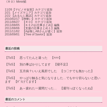
《ＲＯ》Mimir鯖
11/26【マビノギ金策】カテゴリ追加
2/21 【メイズマニア】カテゴリ追加
2/22 【みるらじ裏話】カテゴリ追加
2010/02/17 【神喰い】カテゴリ追加
2011/06/27 【ＲＯ】 カテゴリ追加
2011/08/05 【ＫＥのお仕事まとめ】編集
2011/08/06 【支援の仕事まとめ１】編集
2011/11/02 【Agi無しABさんが逝く】追加
2016/09/01 【Tree of Savior】追加
最近の投稿
【ToS】 思ってたんと違った 【ﾊﾊﾊ】
【ToS】 別の事ばかりしてます 【寝不足】
【ToS】 五月病？いいえ風邪でした 【コ〇ナでも無かった】
【ToS】 やっぱり触ると気になりました…でもやり切らないと思い
ます 【ﾀﾞﾗけてます】
【ToS】 あ～疲れた一週間だった… 【週刊っぽくなったね】
最近のコメント