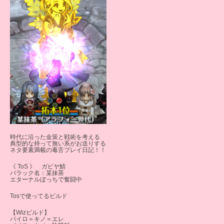
時代に沿った金策と戦術を考える
典型的な持って無い系がお送りする
ネタ要素満載の毒舌プレイ日記！！
《 ToS 》 ガビヤ鯖
バラック名：某抹茶
エターナルぼっちで奮闘中
Tosで使ってるビルド
【Wizビルド】
パイロ＝キノ＝エレ