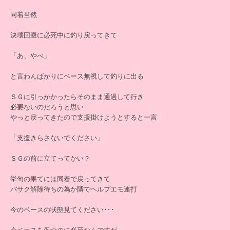
同着当然
決壊回避に必死中に釣り戻ってきて
「あ、やべ」
と言わんばかりにベース無視して釣りに出る
ＳＧに引っかかったらそのまま通過して行き
必要ないのだろうと思い
やっと戻ってきたので支援掛けようとすると一言
「支援きらさないでください」
ＳＧの前に立てってかい？
挙句の果てには同着で戻ってきて
バサク解除待ちの為か隣でヘルプエモ連打
今のベースの状態見てください･･･