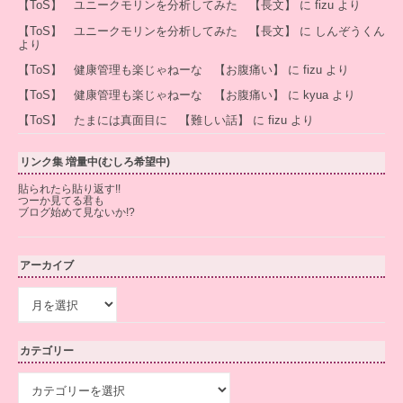
【ToS】 ユニークモリンを分析してみた 【長文】
に
fizu
より
【ToS】 ユニークモリンを分析してみた 【長文】
に
しんぞうくん
より
【ToS】 健康管理も楽じゃねーな 【お腹痛い】
に
fizu
より
【ToS】 健康管理も楽じゃねーな 【お腹痛い】
に
kyua
より
【ToS】 たまには真面目に 【難しい話】
に
fizu
より
リンク集 増量中(むしろ希望中)
貼られたら貼り返す!!
つーか見てる君も
ブログ始めて見ないか!?
アーカイブ
ア
ー
カ
イ
カテゴリー
ブ
カ
テ