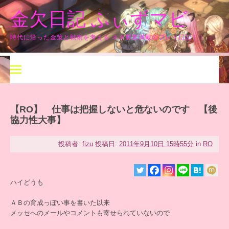
コ
金欠日記 ふぃずマビ
ン
テ
ン
時代に沿った金策と戦術を考える ネタ要素満載のプレイ日記！！
ツ
へ
ス
キ
ッ
プ
【RO】 仕事は把握しないと危ないのです 【後
協力性大事】
投稿者:
fizu
投稿日:
2011年9月10日 15時55分
in
RO
ハイどうも
ＡＢの育成っぽい事を書いた以来
メッセへのメールやコメントも寄せられていないので