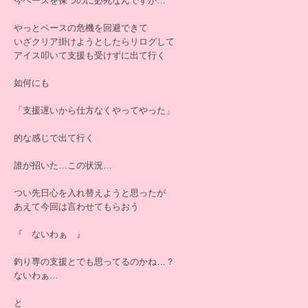
今ベースを保つのに必死なんですが…
やっとベースの危機を回避できて
いざクリア掛けようとしたらリログして
アイス叩いて支援も受けずに出て行く
如何にも
「支援遅いから仕方なくやってやった」
的な感じで出て行く
誰が招いた…この状況…
つい先日心を入れ替えようと思ったが
あえて今回は言わせてもらおう
『 ないわぁ 』
釣り専の支援とでも思ってるのかね…？
ないわぁ…
と