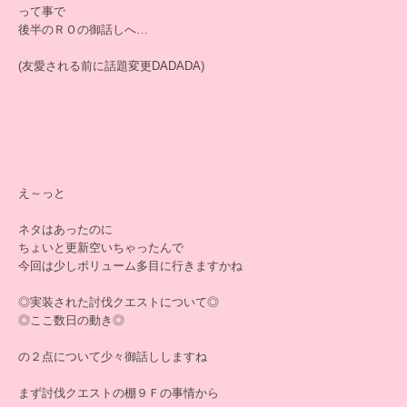
って事で
後半のＲＯの御話しへ…
(友愛される前に話題変更DADADA)
え～っと
ネタはあったのに
ちょいと更新空いちゃったんで
今回は少しボリューム多目に行きますかね
◎実装された討伐クエストについて◎
◎ここ数日の動き◎
の２点について少々御話ししますね
まず討伐クエストの棚９Ｆの事情から