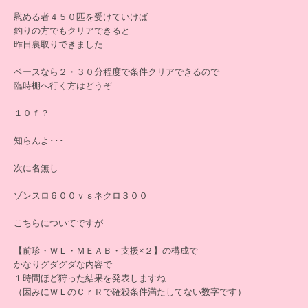
慰める者４５０匹を受けていけば
釣りの方でもクリアできると
昨日裏取りできました
ベースなら２・３０分程度で条件クリアできるので
臨時棚へ行く方はどうぞ
１０ｆ？
知らんよ･･･
次に名無し
ゾンスロ６００ｖｓネクロ３００
こちらについてですが
【前珍・ＷＬ・ＭＥＡＢ・支援×２】の構成で
かなりグダグダな内容で
１時間ほど狩った結果を発表しますね
（因みにＷＬのＣｒＲで確殺条件満たしてない数字です）