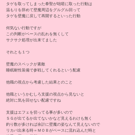
タゲを取ってしまった拳聖が咄嗟に取った行動は
温もりを辞めて壁魔周辺をグルグル回って
タゲを壁魔に戻して再開するといった行動
何気ない行動ですが
この判断がベースの乱れを無くして
サクサク処理が出来てました
それとも１つ
壁魔のスペックが素敵
睡眠耐性装備で参戦してくれるという配慮
他職の視点から考慮した結果とのこと
他職というかむしろ支援の視点から見ないと
絶対に気を回せない配慮ですね
支援はエフェを切ってる事が多いので
ＳＧが出てるか出てないかなど見えるわけも無く
釣り数が多ければ余計に壁魔の姿なんて見えないので
リカバ出来る時＝ＭＯＢがベースに流れ込んだ時と