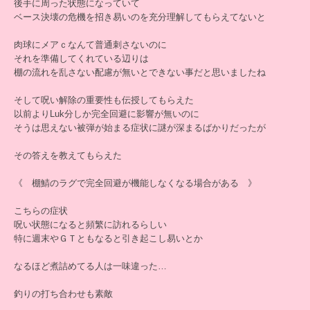
後手に周った状態になっていて
ベース決壊の危機を招き易いのを充分理解してもらえてないと
肉球にメアｃなんて普通刺さないのに
それを準備してくれている辺りは
棚の流れを乱さない配慮が無いとできない事だと思いましたね
そして呪い解除の重要性も伝授してもらえた
以前よりLuk分しか完全回避に影響が無いのに
そうは思えない被弾が始まる症状に謎が深まるばかりだったが
その答えを教えてもらえた
《 棚鯖のラグで完全回避が機能しなくなる場合がある 》
こちらの症状
呪い状態になると頻繁に訪れるらしい
特に週末やＧＴともなると引き起こし易いとか
なるほど煮詰めてる人は一味違った…
釣りの打ち合わせも素敵