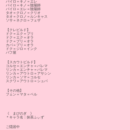
パイロ＝キノ＝エレ
パイロ＝キノ＝陰陽師
パイロ＝エレ＝陰陽師
タオ＝クロノ＝クリオ
タオ＝クロノ＝ルンキャス
ソサ＝ネクロ＝フェザ
【クレビルド】
ドク＝エク＝プリ
ドク＝エク＝オラ
ドク＝プリ＝オラ
カバ＝プリ＝オラ
ドク＝ジロ＝インク
バフ屋
【スカウトビルド】
コルセ＝エンチャ＝バレマ
リンカ＝エンチャ＝バレマ
リンカ＝アウトロ＝アサシン
リンカ＝ソマ＝コルセ
スクワ＝アウトロ＝シュバ
【その他】
フェン＝マタ＝ペル
《 まびのぎ 》
＊キャラ名：抹茶ふぃず
ご隠居中