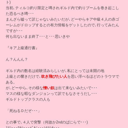
ト)
当初､ティルコ釣り限定と噂されギルド内で釣りブームを巻き起こし
た恐るべき噂･･･
まんざら嘘って訳じゃないみたいだが､どーやらキア中級４人の赤ゴ
ーレムがドロップするとの有力情報をゲットしたので､行ってみたん
ですが･･･
何も出ないまま終了･･･と･･･思いきや
『キア上級通行書』
ん？んんん？
ギルド内の数名は経験済みらしいが､私にとっては未開の地
上級との響きだけで､
吹き飛びたい人
を思い浮べるほどのトラウマで
ある。
が､どーやら､その様な
憎い奴
は出て来ないみたいで･･･
マスの様な暇なダンジョンって訳でもなさそうだし･･･
ギルドトップクラスの人も
「死ねるＤだぞ･･･」
との事で､４人で突撃（何故か2ndのばにらで･･･)
ｽﾏﾝ･･･ﾜﾀｼ･･･ﾊﾞｶﾆ･･･ｼﾃﾏｼﾀ･･･