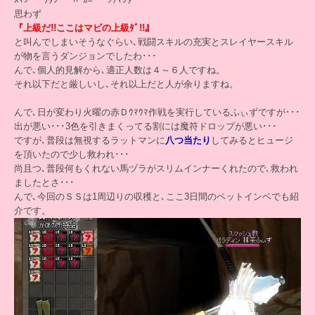
思わず
『上級だ!!ここはマビの上級ﾀﾞ!!』
と叫んでしまいそうなぐらい､戦闘スキルの充実とスレイヤースキル
が物を言うダンジョンでしたわ･･･
んで､個人的見解から､適正人数は４～６人ですね。
それ以下だと厳しいし､それ以上だと人が余りますね。
んで､日が変わり火曜の赤Ｄｳﾏｳﾏ作戦を実行しているふぃずですが･･･
出が悪い･･･3色を引きまくってる割には魔符ドロップが悪い･･･
ですが､普段は無視するラットマンに
八つ当たり
してみるとヒュージ
を頂いたので少し救われ･･･
尚且つ､普段何もくれない馬ヅラがスリムインナーくれたので､救われ
ましたとさ･･･
んで､今回のＳＳは1周辺りの収穫と､ここ3日間のペットインベでも紹
介です。