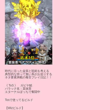
時代に沿った金策と戦術を考える
典型的な持って無い系がお送りする
ネタ要素満載の毒舌プレイ日記！！
《 ToS 》 ガビヤ鯖
バラック名：某抹茶
エターナルぼっちで奮闘中
Tosで使ってるビルド
【Wizビルド】