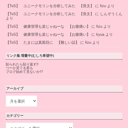
【ToS】 ユニークモリンを分析してみた 【長文】
に
fizu
より
【ToS】 ユニークモリンを分析してみた 【長文】
に
しんぞうくん
より
【ToS】 健康管理も楽じゃねーな 【お腹痛い】
に
fizu
より
【ToS】 健康管理も楽じゃねーな 【お腹痛い】
に
kyua
より
【ToS】 たまには真面目に 【難しい話】
に
fizu
より
リンク集 増量中(むしろ希望中)
貼られたら貼り返す!!
つーか見てる君も
ブログ始めて見ないか!?
アーカイブ
ア
ー
カ
イ
カテゴリー
ブ
カ