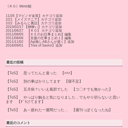
《ＲＯ》Mimir鯖
11/26【マビノギ金策】カテゴリ追加
2/21 【メイズマニア】カテゴリ追加
2/22 【みるらじ裏話】カテゴリ追加
2010/02/17 【神喰い】カテゴリ追加
2011/06/27 【ＲＯ】 カテゴリ追加
2011/08/05 【ＫＥのお仕事まとめ】編集
2011/08/06 【支援の仕事まとめ１】編集
2011/11/02 【Agi無しABさんが逝く】追加
2016/09/01 【Tree of Savior】追加
最近の投稿
【ToS】 思ってたんと違った 【ﾊﾊﾊ】
【ToS】 別の事ばかりしてます 【寝不足】
【ToS】 五月病？いいえ風邪でした 【コ〇ナでも無かった】
【ToS】 やっぱり触ると気になりました…でもやり切らないと思い
ます 【ﾀﾞﾗけてます】
【ToS】 あ～疲れた一週間だった… 【週刊っぽくなったね】
最近のコメント