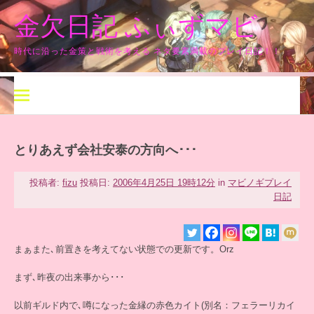
コ
金欠日記 ふぃずマビ
ン
テ
ン
時代に沿った金策と戦術を考える ネタ要素満載のプレイ日記！！
ツ
へ
ス
キ
ッ
プ
とりあえず会社安泰の方向へ･･･
投稿者:
fizu
投稿日:
2006年4月25日 19時12分
in
マビノギプレイ
日記
まぁまた､前置きを考えてない状態での更新です。Orz
まず､昨夜の出来事から･･･
以前ギルド内で､噂になった金縁の赤色カイト(別名：フェラーリカイ