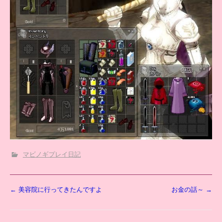
マビノギプレイ日記
投
←
美容院に行ってきたんですよ
お金の話～
→
稿
ナ
ビ