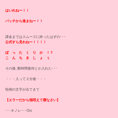
はいれねー！！
パッチから進まねー！！
課金まではスムーズに終ったはずの･･･
公式すら見れねー！！！！
ぼ っ た く り か ！？
こ ん ち き し ょ ぅ
その後､数時間後何とか入れた･･･
・・・入って２分後・・・
恒例の文字が出てきて
【エラーだから指咥えて寝なさい】
･･･オノレ･･･Orz