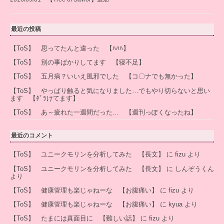
最近の投稿
【ToS】 思ってたんと違った 【ﾊﾊﾊ】
【ToS】 別の事ばかりしてます 【寝不足】
【ToS】 五月病？いいえ風邪でした 【コ〇ナでも無かった】
【ToS】 やっぱり触ると気になりました…でもやり切らないと思い
ます 【ﾀﾞﾗけてます】
【ToS】 あ～疲れた一週間だった… 【週刊っぽくなったね】
最近のコメント
【ToS】 ユニークモリンを分析してみた 【長文】
に
fizu
より
【ToS】 ユニークモリンを分析してみた 【長文】
に
しんぞうくん
より
【ToS】 健康管理も楽じゃねーな 【お腹痛い】
に
fizu
より
【ToS】 健康管理も楽じゃねーな 【お腹痛い】
に
kyua
より
【ToS】 たまには真面目に 【難しい話】
に
fizu
より