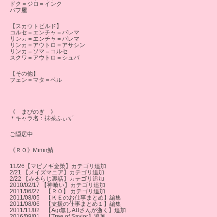
ドク＝ジロ＝インク
バフ屋
【スカウトビルド】
コルセ＝エンチャ＝バレマ
リンカ＝エンチャ＝バレマ
リンカ＝アウトロ＝アサシン
リンカ＝ソマ＝コルセ
スクワ＝アウトロ＝シュバ
【その他】
フェン＝マタ＝ペル
《 まびのぎ 》
＊キャラ名：抹茶ふぃず
ご隠居中
《ＲＯ》Mimir鯖
11/26【マビノギ金策】カテゴリ追加
2/21 【メイズマニア】カテゴリ追加
2/22 【みるらじ裏話】カテゴリ追加
2010/02/17 【神喰い】カテゴリ追加
2011/06/27 【ＲＯ】 カテゴリ追加
2011/08/05 【ＫＥのお仕事まとめ】編集
2011/08/06 【支援の仕事まとめ１】編集
2011/11/02 【Agi無しABさんが逝く】追加
2016/09/01 【Tree of Savior】追加