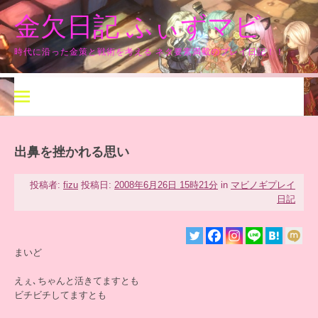
コ
金欠日記 ふぃずマビ
ン
テ
ン
時代に沿った金策と戦術を考える ネタ要素満載のプレイ日記！！
ツ
へ
ス
キ
ッ
プ
出鼻を挫かれる思い
投稿者:
fizu
投稿日:
2008年6月26日 15時21分
in
マビノギプレイ
日記
まいど
えぇ､ちゃんと活きてますとも
ビチビチしてますとも