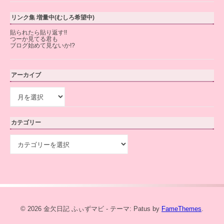
リンク集 増量中(むしろ希望中)
貼られたら貼り返す!!
つーか見てる君も
ブログ始めて見ないか!?
アーカイブ
ア
ー
カ
イ
カテゴリー
ブ
カ
テ
ゴ
リ
ー
© 2026 金欠日記 ふぃずマビ - テーマ: Patus by
FameThemes
.