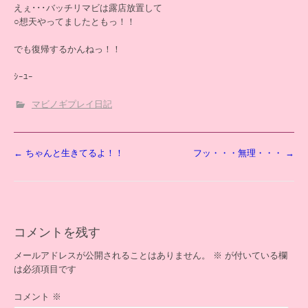
えぇ･･･バッチリマビは露店放置して
○想天やってましたともっ！！
でも復帰するかんねっ！！
ｼｰﾕｰ
マビノギプレイ日記
投
←
ちゃんと生きてるよ！！
フッ・・・無理・・・
→
稿
ナ
ビ
ゲ
ー
コメントを残す
シ
ョ
メールアドレスが公開されることはありません。
※
が付いている欄
ン
は必須項目です
コメント
※