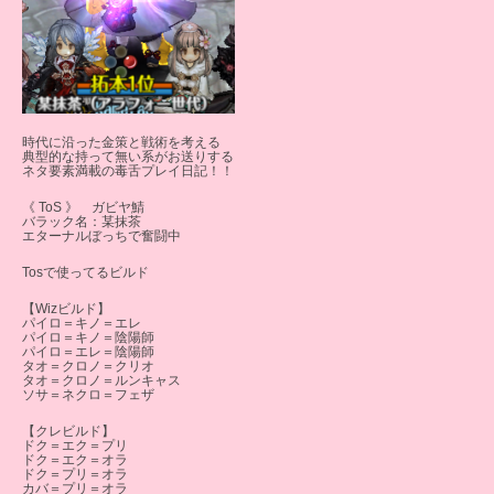
時代に沿った金策と戦術を考える
典型的な持って無い系がお送りする
ネタ要素満載の毒舌プレイ日記！！
《 ToS 》 ガビヤ鯖
バラック名：某抹茶
エターナルぼっちで奮闘中
Tosで使ってるビルド
【Wizビルド】
パイロ＝キノ＝エレ
パイロ＝キノ＝陰陽師
パイロ＝エレ＝陰陽師
タオ＝クロノ＝クリオ
タオ＝クロノ＝ルンキャス
ソサ＝ネクロ＝フェザ
【クレビルド】
ドク＝エク＝プリ
ドク＝エク＝オラ
ドク＝プリ＝オラ
カバ＝プリ＝オラ