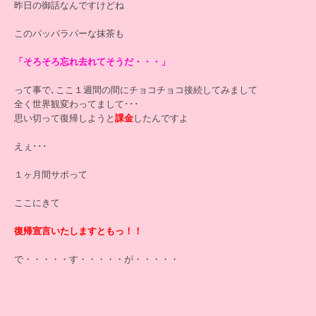
昨日の御話なんですけどね
このパッパラパーな抹茶も
「そろそろ忘れ去れてそうだ・・・」
って事で､ここ１週間の間にチョコチョコ接続してみまして
全く世界観変わってまして･･･
思い切って復帰しようと
課金
したんですよ
えぇ･･･
１ヶ月間サボって
ここにきて
復帰宣言いたしますともっ！！
で・・・・・す・・・・・が・・・・・