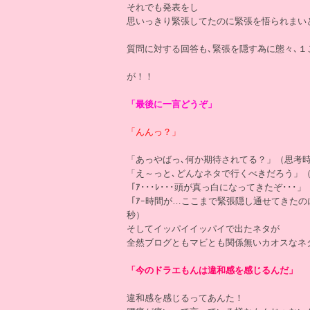
それでも発表をし
思いっきり緊張してたのに緊張を悟られまい
質問に対する回答も､緊張を隠す為に態々､
が！！
「最後に一言どうぞ」
「んんっ？」
「あっやばっ､何か期待されてる？」（思考時
「え～っと､どんなネタで行くべきだろう」（
「ｱ･･･ﾚ･･･頭が真っ白になってきたぞ･･･」
「ｱｰ時間が…ここまで緊張隠し通せてきたの
秒）
そしてイッパイイッパイで出たネタが
全然ブログともマビとも関係無いカオスなネ
「今のドラエもんは違和感を感じるんだ」
違和感を感じるってあんた！