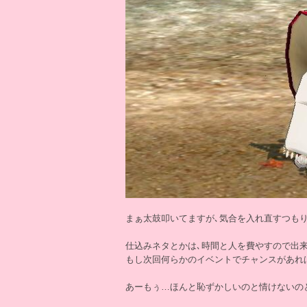
まぁ太鼓叩いてますが､気合を入れ直すつも
仕込みネタとかは､時間と人を費やすので出
もし次回何らかのイベントでチャンスがあれ
あーもぅ…ほんと恥ずかしいのと情けないのと