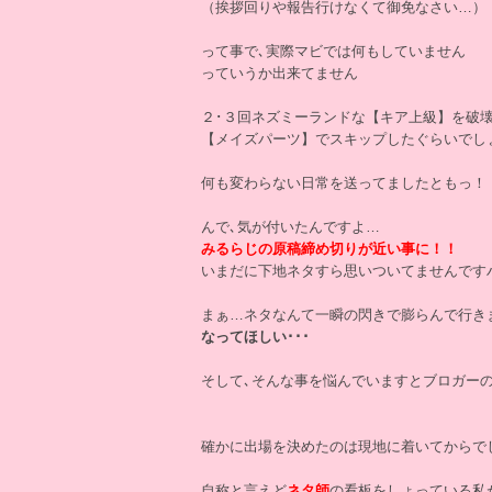
（挨拶回りや報告行けなくて御免なさい…）
って事で､実際マビでは何もしていません
っていうか出来てません
２･３回ネズミーランドな【キア上級】を破
【メイズパーツ】でスキップしたぐらいでし
何も変わらない日常を送ってましたともっ！
んで､気が付いたんですよ…
みるらじの原稿締め切りが近い事に！！
いまだに下地ネタすら思いついてませんです
まぁ…ネタなんて一瞬の閃きで膨らんで行き
なってほしい･･･
そして､そんな事を悩んでいますとブロガー
確かに出場を決めたのは現地に着いてからで
自称と言えど
ネタ師
の看板をしょっている私