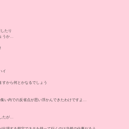
壊したり
ょうか…
！
ハイ
ますから何とかなるでしょう
の集い内での反省点が思い浮かんできたわけですよ…
したが…
が出場する想定でネタを持って行くのは当然の仕事だろう…