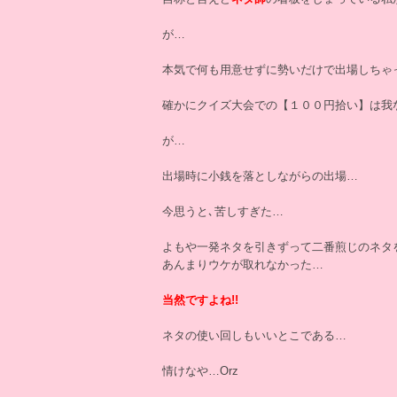
が…
本気で何も用意せずに勢いだけで出場しちゃ
確かにクイズ大会での【１００円拾い】は我
が…
出場時に小銭を落としながらの出場…
今思うと､苦しすぎた…
よもや一発ネタを引きずって二番煎じのネタ
あんまりウケが取れなかった…
当然ですよね!!
ネタの使い回しもいいとこである…
情けなや…Orz