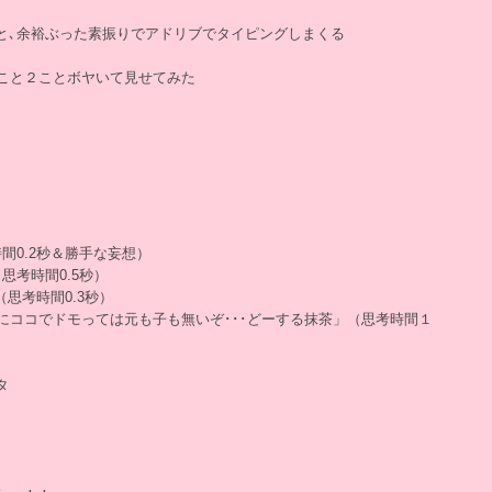
と､余裕ぶった素振りでアドリブでタイピングしまくる
１こと２ことボヤいて見せてみた
間0.2秒＆勝手な妄想）
思考時間0.5秒）
（思考時間0.3秒）
にココでドモっては元も子も無いぞ･･･どーする抹茶」（思考時間１
タ