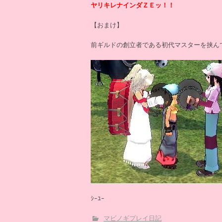
ヤリキレナインダＺＥッ！！
【おまけ】
前ギルドの創立者である初代マスターを挟ん
ｼｰﾕｰ
マビノギプレイ日記