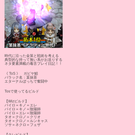
時代に沿った金策と戦術を考える
典型的な持って無い系がお送りする
ネタ要素満載の毒舌プレイ日記！！
《 ToS 》 ガビヤ鯖
バラック名：某抹茶
エターナルぼっちで奮闘中
Tosで使ってるビルド
【Wizビルド】
パイロ＝キノ＝エレ
パイロ＝キノ＝陰陽師
パイロ＝エレ＝陰陽師
タオ＝クロノ＝クリオ
タオ＝クロノ＝ルンキャス
ソサ＝ネクロ＝フェザ
【クレビルド】