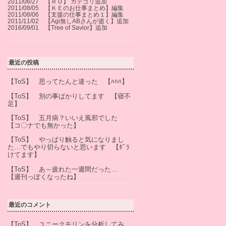
2011/06/27 【ＲＯ】 カテゴリ追加
2011/08/05 【ＫＥのお仕事まとめ】編集
2011/08/06 【支援の仕事まとめ１】編集
2011/11/02 【Agi無しABさんが逝く】追加
2016/09/01 【Tree of Savior】追加
最近の投稿
【ToS】 思ってたんと違った 【ﾊﾊﾊ】
【ToS】 別の事ばかりしてます 【寝不
足】
【ToS】 五月病？いいえ風邪でした
【コ〇ナでも無かった】
【ToS】 やっぱり触ると気になりまし
た…でもやり切らないと思います 【ﾀﾞﾗ
けてます】
【ToS】 あ～疲れた一週間だった…
【週刊っぽくなったね】
最近のコメント
【ToS】 ユニークモリンを分析してみ