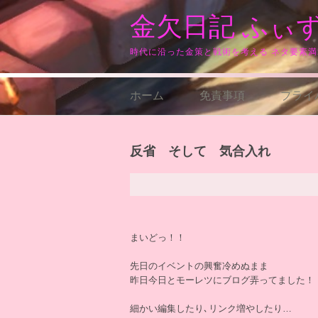
コ
金欠日記 ふぃ
ン
テ
ン
時代に沿った金策と戦術を考える ネタ要素
ツ
へ
ス
ホーム
免責事項
プライ
キ
ッ
プ
反省 そして 気合入れ
まいどっ！！
先日のイベントの興奮冷めぬまま
昨日今日とモーレツにブログ弄ってました！
細かい編集したり､リンク増やしたり…