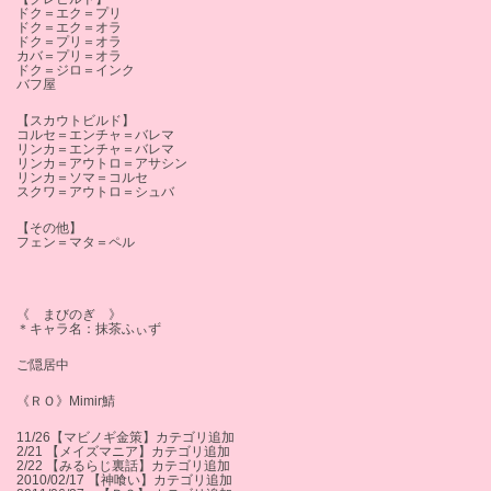
ドク＝エク＝プリ
ドク＝エク＝オラ
ドク＝プリ＝オラ
カバ＝プリ＝オラ
ドク＝ジロ＝インク
バフ屋
【スカウトビルド】
コルセ＝エンチャ＝バレマ
リンカ＝エンチャ＝バレマ
リンカ＝アウトロ＝アサシン
リンカ＝ソマ＝コルセ
スクワ＝アウトロ＝シュバ
【その他】
フェン＝マタ＝ペル
《 まびのぎ 》
＊キャラ名：抹茶ふぃず
ご隠居中
《ＲＯ》Mimir鯖
11/26【マビノギ金策】カテゴリ追加
2/21 【メイズマニア】カテゴリ追加
2/22 【みるらじ裏話】カテゴリ追加
2010/02/17 【神喰い】カテゴリ追加