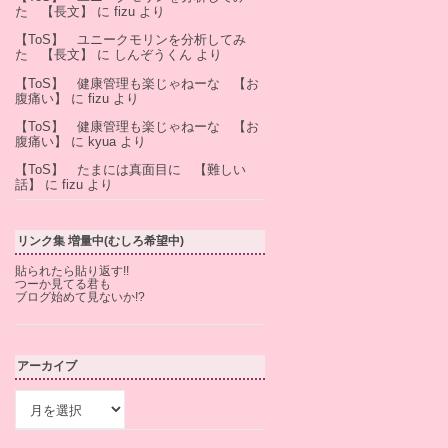
た 【長文】
に
fizu
より
【ToS】 ユニークモリンを分析してみ
た 【長文】
に
しんぞうくん
より
【ToS】 健康管理も楽じゃねーな 【お
腹痛い】
に
fizu
より
【ToS】 健康管理も楽じゃねーな 【お
腹痛い】
に
kyua
より
【ToS】 たまには真面目に 【難しい
話】
に
fizu
より
リンク集 増量中(むしろ希望中)
貼られたら貼り返す!!
つーか見てる君も
ブログ始めて見ないか!?
アーカイブ
ア
ー
カ