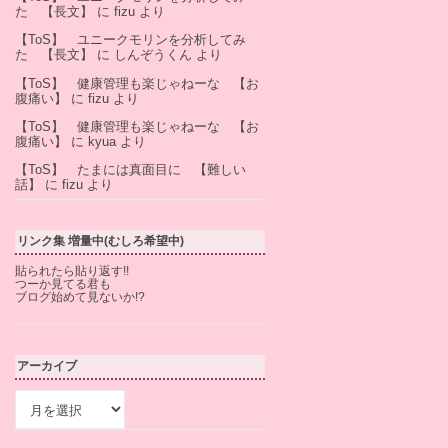
た 【長文】
に
fizu
より
【ToS】 ユニークモリンを分析してみ
た 【長文】
に
しんぞうくん
より
【ToS】 健康管理も楽じゃねーな 【お
腹痛い】
に
fizu
より
【ToS】 健康管理も楽じゃねーな 【お
腹痛い】
に
kyua
より
【ToS】 たまには真面目に 【難しい
話】
に
fizu
より
リンク集 増量中(むしろ希望中)
貼られたら貼り返す!!
つーか見てる君も
ブログ始めて見ないか!?
アーカイブ
ア
ー
カ