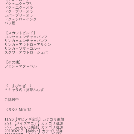
ドク＝エク＝プリ
ドク＝エク＝オラ
ドク＝プリ＝オラ
カバ＝プリ＝オラ
ドク＝ジロ＝インク
バフ屋
【スカウトビルド】
コルセ＝エンチャ＝バレマ
リンカ＝エンチャ＝バレマ
リンカ＝アウトロ＝アサシン
リンカ＝ソマ＝コルセ
スクワ＝アウトロ＝シュバ
【その他】
フェン＝マタ＝ペル
《 まびのぎ 》
＊キャラ名：抹茶ふぃず
ご隠居中
《ＲＯ》Mimir鯖
11/26【マビノギ金策】カテゴリ追加
2/21 【メイズマニア】カテゴリ追加
2/22 【みるらじ裏話】カテゴリ追加
2010/02/17 【神喰い】カテゴリ追加