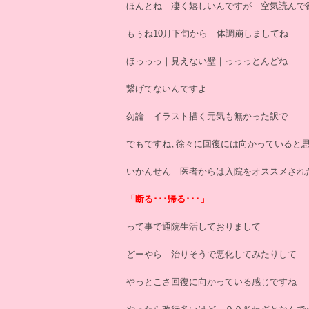
ほんとね 凄く嬉しいんですが 空気読んで
もぅね10月下旬から 体調崩しましてね
ほっっっ｜見えない壁｜っっっとんどね
繋げてないんですよ
勿論 イラスト描く元気も無かった訳で
でもですね､徐々に回復には向かっていると
いかんせん 医者からは入院をオススメされ
「断る･･･帰る･･･」
って事で通院生活しておりまして
どーやら 治りそうで悪化してみたりして
やっとこさ回復に向かっている感じですね