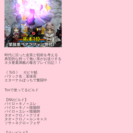
時代に沿った金策と戦術を考える
典型的な持って無い系がお送りする
ネタ要素満載の毒舌プレイ日記！！
《 ToS 》 ガビヤ鯖
バラック名：某抹茶
エターナルぼっちで奮闘中
Tosで使ってるビルド
【Wizビルド】
パイロ＝キノ＝エレ
パイロ＝キノ＝陰陽師
パイロ＝エレ＝陰陽師
タオ＝クロノ＝クリオ
タオ＝クロノ＝ルンキャス
ソサ＝ネクロ＝フェザ
【クレビルド】