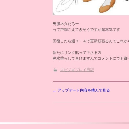
男服ネタだろー
って声聞こえてきそうですが超本気です
回復したら週３・４で更新頑張るんでこれか
新たにリンク貼って下さる方
鼻水垂らして喜びますんでコメントにでも御
マビノギプレイ日記
投
←
アップデート内容を嗜んで見る
稿
ナ
ビ
ゲ
ー
シ