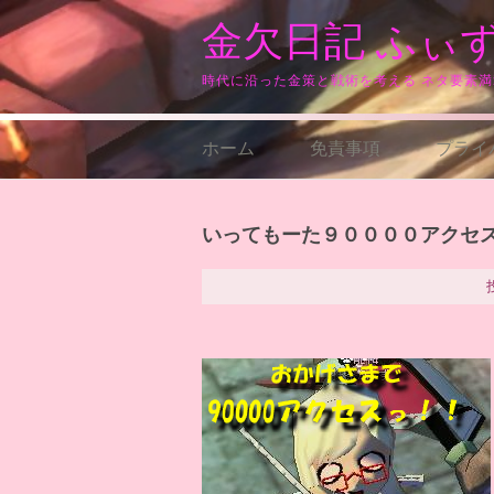
コ
金欠日記 ふぃ
ン
テ
ン
時代に沿った金策と戦術を考える ネタ要素
ツ
へ
ス
ホーム
免責事項
プライ
キ
ッ
プ
いってもーた９００００アクセ