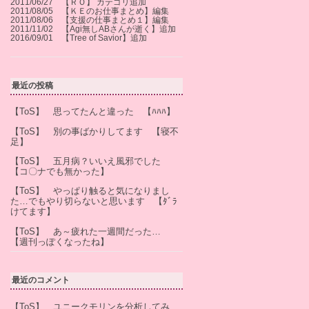
2011/06/27 【ＲＯ】 カテゴリ追加
2011/08/05 【ＫＥのお仕事まとめ】編集
2011/08/06 【支援の仕事まとめ１】編集
2011/11/02 【Agi無しABさんが逝く】追加
2016/09/01 【Tree of Savior】追加
最近の投稿
【ToS】 思ってたんと違った 【ﾊﾊﾊ】
【ToS】 別の事ばかりしてます 【寝不
足】
【ToS】 五月病？いいえ風邪でした
【コ〇ナでも無かった】
【ToS】 やっぱり触ると気になりまし
た…でもやり切らないと思います 【ﾀﾞﾗ
けてます】
【ToS】 あ～疲れた一週間だった…
【週刊っぽくなったね】
最近のコメント
【ToS】 ユニークモリンを分析してみ