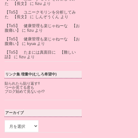
た 【長文】
に
fizu
より
【ToS】 ユニークモリンを分析してみ
た 【長文】
に
しんぞうくん
より
【ToS】 健康管理も楽じゃねーな 【お
腹痛い】
に
fizu
より
【ToS】 健康管理も楽じゃねーな 【お
腹痛い】
に
kyua
より
【ToS】 たまには真面目に 【難しい
話】
に
fizu
より
リンク集 増量中(むしろ希望中)
貼られたら貼り返す!!
つーか見てる君も
ブログ始めて見ないか!?
アーカイブ
ア
ー
カ