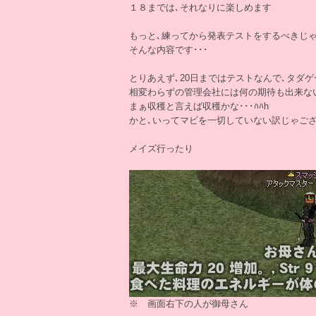
１８までは､それなりに楽しめます
もっと､練ってから発表テストをするべきじ
そんな内容です･･･
とりあえず､20日まではテストなんで､タダ
相変わらずの管理会社には何の期待も出来な
まぁ収穫と言えば収穫かな･･･ﾊﾊh
かと､いってマビを一切していない訳じゃご
メイズ行ったり
※ 画面右下の人が御母さん