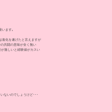
座います｡
は進化を遂げたと言えますが
での共闘の意味が全く無い
の差が激しいと経験値がカスい
いないのでしょうけど･･･