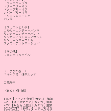
ドク＝エク＝プリ
ドク＝エク＝オラ
ドク＝プリ＝オラ
カバ＝プリ＝オラ
ドク＝ジロ＝インク
バフ屋
【スカウトビルド】
コルセ＝エンチャ＝バレマ
リンカ＝エンチャ＝バレマ
リンカ＝アウトロ＝アサシン
リンカ＝ソマ＝コルセ
スクワ＝アウトロ＝シュバ
【その他】
フェン＝マタ＝ペル
《 まびのぎ 》
＊キャラ名：抹茶ふぃず
ご隠居中
《ＲＯ》Mimir鯖
11/26【マビノギ金策】カテゴリ追加
2/21 【メイズマニア】カテゴリ追加
2/22 【みるらじ裏話】カテゴリ追加
2010/02/17 【神喰い】カテゴリ追加