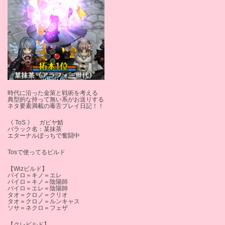
時代に沿った金策と戦術を考える
典型的な持って無い系がお送りする
ネタ要素満載の毒舌プレイ日記！！
《 ToS 》 ガビヤ鯖
バラック名：某抹茶
エターナルぼっちで奮闘中
Tosで使ってるビルド
【Wizビルド】
パイロ＝キノ＝エレ
パイロ＝キノ＝陰陽師
パイロ＝エレ＝陰陽師
タオ＝クロノ＝クリオ
タオ＝クロノ＝ルンキャス
ソサ＝ネクロ＝フェザ
【クレビルド】