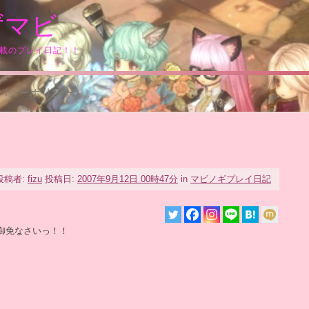
ずマビ
満載のプレイ日記！！
バシーポリシー
投稿者:
fizu
投稿日:
2007年9月12日 00時47分
in
マビノギプレイ日記
御免なさいっ！！