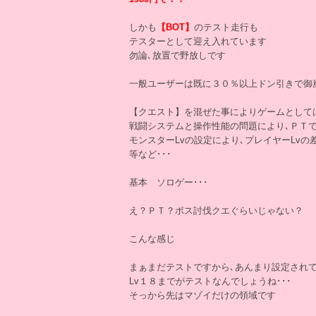
しかも
【BOT】
のテスト走行も
テスターとして迎え入れています
勿論､放置で野放しです
一般ユーザーは既に３０％以上ドン引きで御
【クエスト】を混ぜた事によりゲームとして
戦闘システムと操作性能の問題により､ＰＴ
モンスターLvの設定により､プレイヤーLv
等など･･･
基本 ソロゲー･･･
え？ＰＴ？ボス討伐クエぐらいじゃない？
こんな感じ
まぁまだテストですから､あんまり設定されて
Lv１８までがテストなんでしょうね･･･
そっから先はマゾイだけの領域です