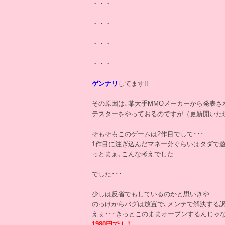
・・・
・・・
・・・
・・・
ゲンナリ
してます!!
その原因は､某大手MMOメーカーから発表さ
テスターをやっておるのですが（更新開いた
そもそもこのゲームは2作目でして･･･
1作目に注ぎ込んだマネー分ぐらいはタダで遊
っとまぁ､こんな考えでした
でした･･･
少しは反省でもしているのかと思いきや
のっけからバグは放置で､メンテで解決する
えぇ･･･きっとこのままオープンするんじゃな
1980円で！！