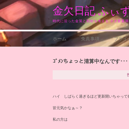
コ
金欠日記 ふぃ
ン
テ
ン
時代に沿った金策と戦術を考える ネタ要素
ツ
へ
ス
ホーム
免責事項
プライ
キ
ッ
プ
ｺﾞﾒﾝちょっと清算中なんです･･･
ハイ しばらく過ぎるほど更新開いちゃって
皆元気かなぁ～？
私の方は