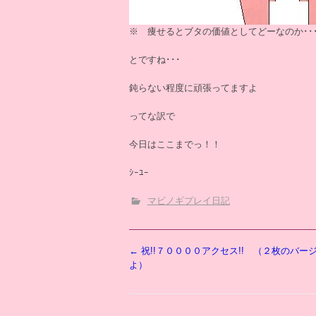
※ 痩せるとブタの価値としてどーなのか･･
とですね･･･
鈍らない程度に頑張ってますよ
ってな訳で
今日はここまでっ！！
ｼｰﾕｰ
マビノギプレイ日記
投
←
祝!!７００００アクセス!! （２枚のバー
稿
よ）
ナ
ビ
ゲ