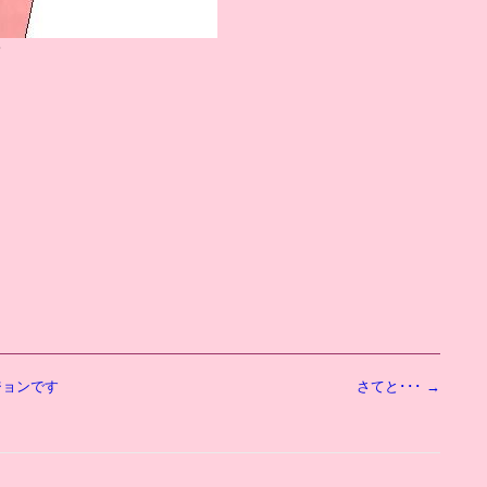
･
ジョンです
さてと･･･
→