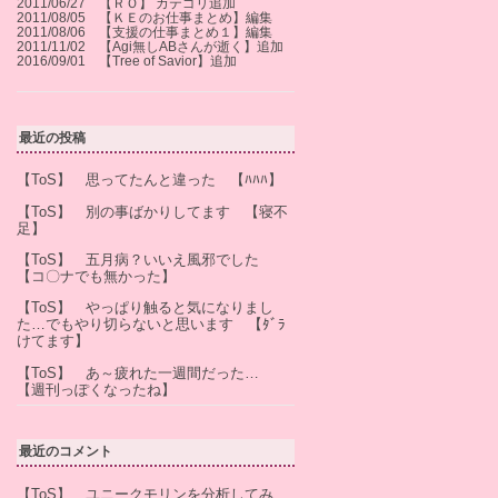
2011/06/27 【ＲＯ】 カテゴリ追加
2011/08/05 【ＫＥのお仕事まとめ】編集
2011/08/06 【支援の仕事まとめ１】編集
2011/11/02 【Agi無しABさんが逝く】追加
2016/09/01 【Tree of Savior】追加
最近の投稿
【ToS】 思ってたんと違った 【ﾊﾊﾊ】
【ToS】 別の事ばかりしてます 【寝不
足】
【ToS】 五月病？いいえ風邪でした
【コ〇ナでも無かった】
【ToS】 やっぱり触ると気になりまし
た…でもやり切らないと思います 【ﾀﾞﾗ
けてます】
【ToS】 あ～疲れた一週間だった…
【週刊っぽくなったね】
最近のコメント
【ToS】 ユニークモリンを分析してみ