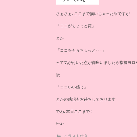
さぁさぁ､ここまで描いちゃった訳ですが
「ココがちょっと変」
とか
「ココをもぅちょっと･･･」
って気が付いた点が御座いましたら指摘ヨロ
後
「ココいい感じ」
とかの感想もお待ちしております
でわ､本日ここまで！
ｼｰﾕｰ
イラスト付き