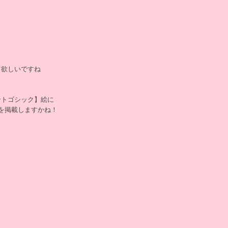
て欲しいですね
ントゴシック】絵に
を掲載しますかね！