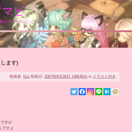
ずマビ
満載のプレイ日記！！
バシーポリシー
します)
投稿者:
fizu
投稿日:
2007年8月26日 14時45分
in
イラスト付き
んですが
んですよ