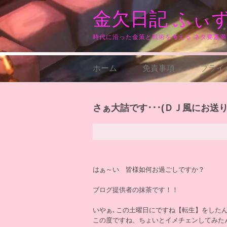
コ
金欠日記 ふぃ
ン
テ
ン
時代に沿った金策と戦術を考える ネタ要素
ツ
へ
ス
ホーム
免責事項
プライ
キ
ッ
プ
さぁ大詰です･･･(ＤＪ風にお送り
はぁ～い 皆様如何お過ごしですか？
ブログ提供者の抹茶です！！
いやぁ､この土曜日にですね【転生】をした
この度ですね、ちょいとイメチェンしてみた