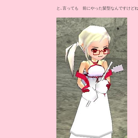
と､言っても 前にやった髪型なんですけど