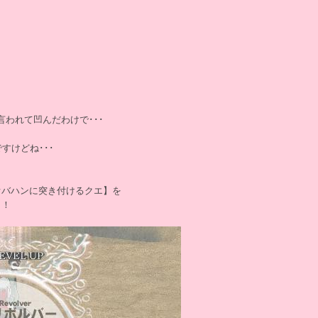
われて凹んだわけで･･･
すけどね･･･
オバハンに突き付けるクエ】を
！！