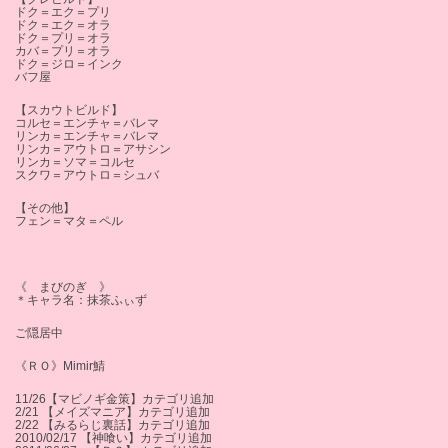
ドク＝エク＝プリ
ドク＝エク＝オラ
ドク＝プリ＝オラ
カバ＝プリ＝オラ
ドク＝ジロ＝インク
バフ屋
【スカウトビルド】
コルセ＝エンチャ＝バレマ
リンカ＝エンチャ＝バレマ
リンカ＝アウトロ＝アサシン
リンカ＝ソマ＝コルセ
スクワ＝アウトロ＝シュバ
【その他】
フェン＝マタ＝ペル
《 まびのぎ 》
＊キャラ名：抹茶ふぃず
ご隠居中
《ＲＯ》Mimir鯖
11/26【マビノギ金策】カテゴリ追加
2/21 【メイズマニア】カテゴリ追加
2/22 【みるらじ裏話】カテゴリ追加
2010/02/17 【神喰い】カテゴリ追加