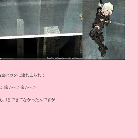
借金のカタに連れ去られて
!!良かった良かった
タも用意できてなかったんですが