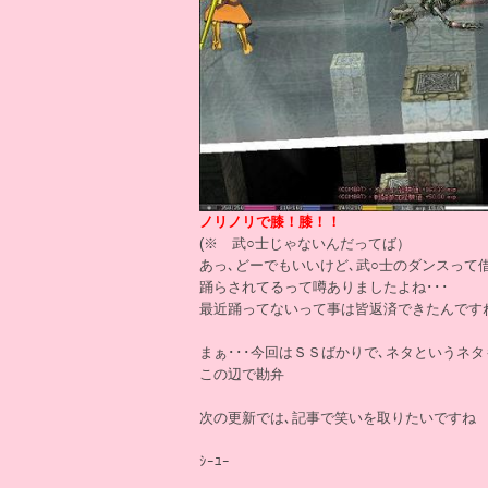
ノリノリで膝！膝！！
(※ 武○士じゃないんだってば）
あっ､どーでもいいけど､武○士のダンスって
踊らされてるって噂ありましたよね･･･
最近踊ってないって事は皆返済できたんですね
まぁ･･･今回はＳＳばかりで､ネタというネ
この辺で勘弁
次の更新では､記事で笑いを取りたいですね
ｼｰﾕｰ