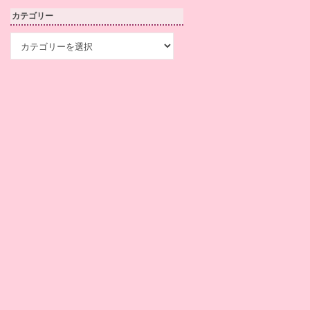
イ
カテゴリー
ブ
カ
テ
ゴ
リ
ー