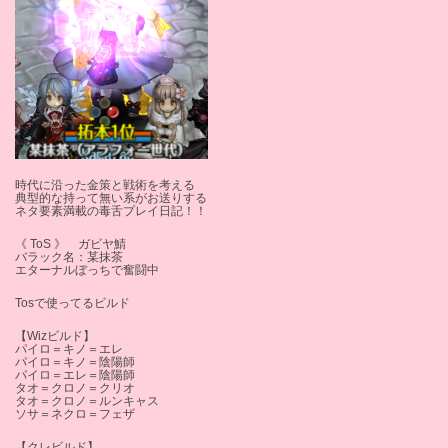
時代に沿った金策と戦術を考える
典型的な持って無い系がお送りする
ネタ要素満載の毒舌プレイ日記！！
《 ToS 》 ガビヤ鯖
バラック名：某抹茶
エターナルぼっちで奮闘中
Tosで使ってるビルド
【Wizビルド】
パイロ＝キノ＝エレ
パイロ＝キノ＝陰陽師
パイロ＝エレ＝陰陽師
タオ＝クロノ＝クリオ
タオ＝クロノ＝ルンキャス
ソサ＝ネクロ＝フェザ
【クレビルド】