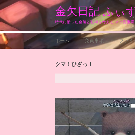
コ
金欠日記 ふぃ
ン
テ
ン
時代に沿った金策と戦術を考える ネタ要素
ツ
へ
ス
ホーム
免責事項
プライ
キ
ッ
プ
クマ！ひざっ！