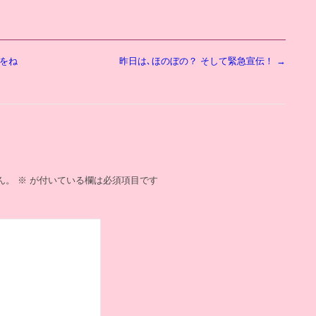
をね
昨日は､ほのぼの？ そして緊急宣伝！
→
ん。
※
が付いている欄は必須項目です