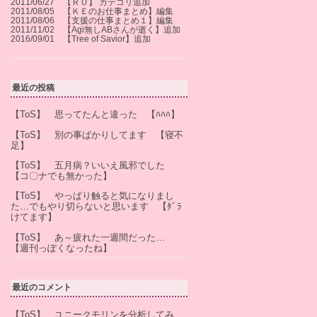
2011/06/27 【ＲＯ】 カテゴリ追加
2011/08/05 【ＫＥのお仕事まとめ】編集
2011/08/06 【支援の仕事まとめ１】編集
2011/11/02 【Agi無しABさんが逝く】追加
2016/09/01 【Tree of Savior】追加
最近の投稿
【ToS】 思ってたんと違った 【ﾊﾊﾊ】
【ToS】 別の事ばかりしてます 【寝不
足】
【ToS】 五月病？いいえ風邪でした
【コ〇ナでも無かった】
【ToS】 やっぱり触ると気になりまし
た…でもやり切らないと思います 【ﾀﾞﾗ
けてます】
【ToS】 あ～疲れた一週間だった…
【週刊っぽくなったね】
最近のコメント
【ToS】 ユニークモリンを分析してみ