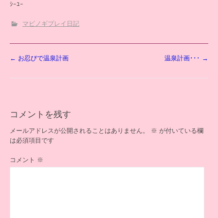
ｼｰﾕｰ
マビノギプレイ日記
投
←
お忍びで温泉計画
温泉計画･･･
→
稿
ナ
ビ
ゲ
ー
コメントを残す
シ
ョ
メールアドレスが公開されることはありません。
※
が付いている欄
ン
は必須項目です
コメント
※