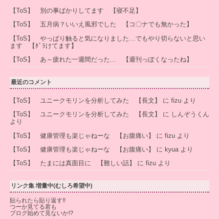
【ToS】 別の事ばかりしてます 【寝不足】
【ToS】 五月病？いいえ風邪でした 【コ〇ナでも無かった】
【ToS】 やっぱり触ると気になりました…でもやり切らないと思い
ます 【ﾀﾞﾗけてます】
【ToS】 あ～疲れた一週間だった… 【週刊っぽくなったね】
最近のコメント
【ToS】 ユニークモリンを分析してみた 【長文】
に
fizu
より
【ToS】 ユニークモリンを分析してみた 【長文】
に
しんぞうくん
より
【ToS】 健康管理も楽じゃねーな 【お腹痛い】
に
fizu
より
【ToS】 健康管理も楽じゃねーな 【お腹痛い】
に
kyua
より
【ToS】 たまには真面目に 【難しい話】
に
fizu
より
リンク集 増量中(むしろ希望中)
貼られたら貼り返す!!
つーか見てる君も
ブログ始めて見ないか!?