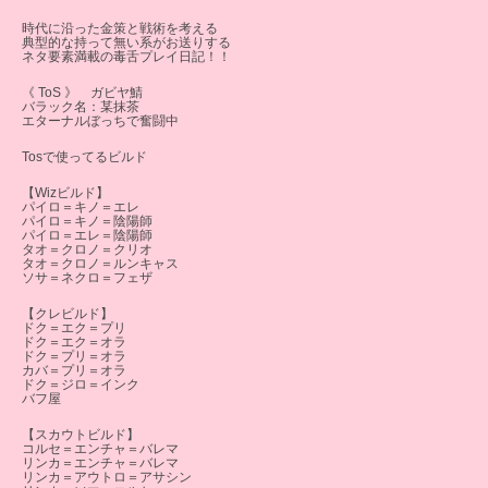
時代に沿った金策と戦術を考える
典型的な持って無い系がお送りする
ネタ要素満載の毒舌プレイ日記！！
《 ToS 》 ガビヤ鯖
バラック名：某抹茶
エターナルぼっちで奮闘中
Tosで使ってるビルド
【Wizビルド】
パイロ＝キノ＝エレ
パイロ＝キノ＝陰陽師
パイロ＝エレ＝陰陽師
タオ＝クロノ＝クリオ
タオ＝クロノ＝ルンキャス
ソサ＝ネクロ＝フェザ
【クレビルド】
ドク＝エク＝プリ
ドク＝エク＝オラ
ドク＝プリ＝オラ
カバ＝プリ＝オラ
ドク＝ジロ＝インク
バフ屋
【スカウトビルド】
コルセ＝エンチャ＝バレマ
リンカ＝エンチャ＝バレマ
リンカ＝アウトロ＝アサシン