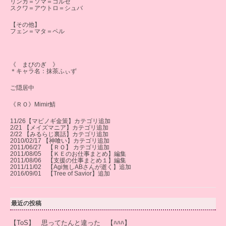
リンカ＝ソマ＝コルセ
スクワ＝アウトロ＝シュバ
【その他】
フェン＝マタ＝ペル
《 まびのぎ 》
＊キャラ名：抹茶ふぃず
ご隠居中
《ＲＯ》Mimir鯖
11/26【マビノギ金策】カテゴリ追加
2/21 【メイズマニア】カテゴリ追加
2/22 【みるらじ裏話】カテゴリ追加
2010/02/17 【神喰い】カテゴリ追加
2011/06/27 【ＲＯ】 カテゴリ追加
2011/08/05 【ＫＥのお仕事まとめ】編集
2011/08/06 【支援の仕事まとめ１】編集
2011/11/02 【Agi無しABさんが逝く】追加
2016/09/01 【Tree of Savior】追加
最近の投稿
【ToS】 思ってたんと違った 【ﾊﾊﾊ】