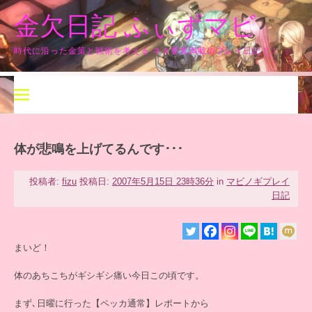
コ
金欠日記 ふぃずマビ
ン
テ
ン
時代に沿った金策と戦術を考える ネタ要素満載のプレイ日記！！
ツ
へ
ス
キ
ッ
プ
体が悲鳴を上げてるんです･･･
投稿者:
fizu
投稿日:
2007年5月15日 23時36分
in
マビノギプレイ
日記
まいど！
体のあちこちがギシギシ痛い今日この頃です。
まず､日曜に行った【ペッカ通常】レポートから