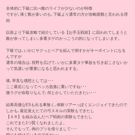
全体的に下級に比べ敵のライフが少ないのが特徴
ですが､沸く数が多いのも､下級より通常の方が攻略困難と言われる理
由
以前より下級攻略で紹介している【お手玉戦術】に囚われてしまうと
敵が余ってしまい､多重タゲのかっこうの的になってしまいます。
下級では､いかにサクっとペアを組んで倒すかがキーポイントになる
んですが
通常の場合は､視野を広げて､いかに多重タゲ事故を引き起こさないか
って気遣いが重要になると思われまする。
後､率直な感想としては･･･
ここ最近になってペッカ急激に重いですね･･･
微ラグが命取りなんで､何とかしていただきたい･･･
結果高価なESも出る事無く､体験ツアーっぽくエンジョイできたので
しかも､最近覚えたての弓スキルの実験もできたし
【ＡＲ】を組み込んだペア戦術の実験もできたし
これでまた1つ賢くなれましたよ。
そんでもって､例のブツを借りまして･･･
狩りを続けているのですが･･･