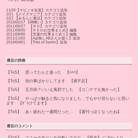
《ＲＯ》Mimir鯖
11/26【マビノギ金策】カテゴリ追加
2/21 【メイズマニア】カテゴリ追加
2/22 【みるらじ裏話】カテゴリ追加
2010/02/17 【神喰い】カテゴリ追加
2011/06/27 【ＲＯ】 カテゴリ追加
2011/08/05 【ＫＥのお仕事まとめ】編集
2011/08/06 【支援の仕事まとめ１】編集
2011/11/02 【Agi無しABさんが逝く】追加
2016/09/01 【Tree of Savior】追加
最近の投稿
【ToS】 思ってたんと違った 【ﾊﾊﾊ】
【ToS】 別の事ばかりしてます 【寝不足】
【ToS】 五月病？いいえ風邪でした 【コ〇ナでも無かった】
【ToS】 やっぱり触ると気になりました…でもやり切らないと思い
ます 【ﾀﾞﾗけてます】
【ToS】 あ～疲れた一週間だった… 【週刊っぽくなったね】
最近のコメント
【ToS】 ユニークモリンを分析してみた 【長文】
に
fizu
より