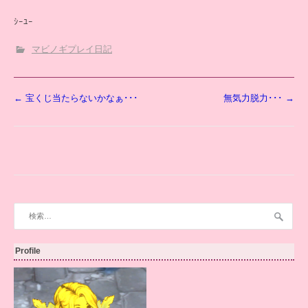
ｼｰﾕｰ
マビノギプレイ日記
投
←
宝くじ当たらないかなぁ･･･
無気力脱力･･･
→
稿
ナ
ビ
ゲ
ー
シ
ョ
検
ン
索:
Profile