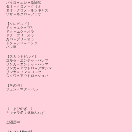
パイロ＝エレ＝陰陽師
タオ＝クロノ＝クリオ
タオ＝クロノ＝ルンキャス
ソサ＝ネクロ＝フェザ
【クレビルド】
ドク＝エク＝プリ
ドク＝エク＝オラ
ドク＝プリ＝オラ
カバ＝プリ＝オラ
ドク＝ジロ＝インク
バフ屋
【スカウトビルド】
コルセ＝エンチャ＝バレマ
リンカ＝エンチャ＝バレマ
リンカ＝アウトロ＝アサシン
リンカ＝ソマ＝コルセ
スクワ＝アウトロ＝シュバ
【その他】
フェン＝マタ＝ペル
《 まびのぎ 》
＊キャラ名：抹茶ふぃず
ご隠居中