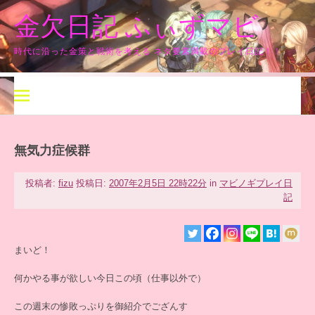
コ
金欠日記 ふぃずマビ
ン
テ
ン
時代に沿った金策と戦術を考える ネタ要素満載のプレイ日記！！
ツ
へ
ス
キ
ッ
プ
無気力症候群
投稿者:
fizu
投稿日:
2007年2月5日 22時22分
in
マビノギプレイ日
記
まいど！
何かやる事が欲しい今日この頃（仕事以外で）
この週末の惨敗っぷりを御紹介でござんす