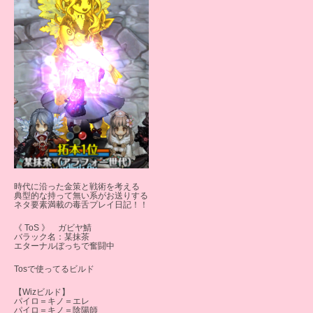
時代に沿った金策と戦術を考える
典型的な持って無い系がお送りする
ネタ要素満載の毒舌プレイ日記！！
《 ToS 》 ガビヤ鯖
バラック名：某抹茶
エターナルぼっちで奮闘中
Tosで使ってるビルド
【Wizビルド】
パイロ＝キノ＝エレ
パイロ＝キノ＝陰陽師