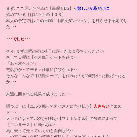
まず､ここ最近ただ単に【黒曜石ES】が
欲しいが為だけに
始めている【ばにら】の【Ｇ３】
本人の予定では､この日曜に【潜入ダンジョン】を終らせる予定でし
た･･･
･･･でした･･･
そぅ､まず土曜の夜に椅子に座ったまま寝ちゃったとか･･･
そして日曜に【ケオ島】ゲートを待つ･･･
「おっ次ケオだ」
電話掛かって来る＞仕事に拉致られる･･･
そんなこんなで【坑魔ローブ】を作れたのが24時回った後だったと
か･･･
来週に回される結果と成りました･･･
暇つぶしに【エルフ掘ってオバさんに売り払う】
人さらい
クエス
ト･･･
メンテによってバグか仕様か【マナトンネル】の故障によって
【コンヌース】に飛べない･･･
馬に乗って走っていくのも面倒な私･･･
この有り余った暇な感情を何処にぶつければいいのか！？