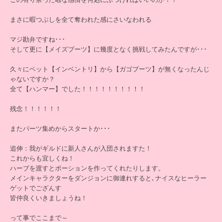
まさに暇つぶしを全て奪われた感にさいなわれる
マジ勘弁ですね･･･
そして更に【メイズブーツ】に幾度となく挑戦してみたんですが･･･
久々にペット【インベントリ】から【ガゴブーツ】が無くなったんじ
ゃないですか？
全て【ハンマー】でした！！！！！！！！！！
残念！！！！！！
またパーツ集めからスタートか･･･
追伸：我がギルドに新人さんが入団されますた！
これからも宜しくね！
ハーブを渡すとポーションを作ってくれたりします。
メインキャラクターをダンジョンに御連れすると､ナイスなヒーラー
ゲットでござんす
皆仲良くいきましょうね！
って事でここまで～