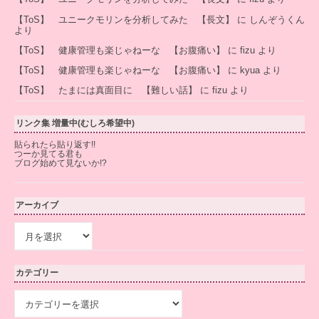
【ToS】 ユニークモリンを分析してみた 【長文】
に
しんぞうくん
より
【ToS】 健康管理も楽じゃねーな 【お腹痛い】
に
fizu
より
【ToS】 健康管理も楽じゃねーな 【お腹痛い】
に
kyua
より
【ToS】 たまには真面目に 【難しい話】
に
fizu
より
リンク集 増量中(むしろ希望中)
貼られたら貼り返す!!
つーか見てる君も
ブログ始めて見ないか!?
アーカイブ
ア
ー
カ
イ
カテゴリー
ブ
カ
テ