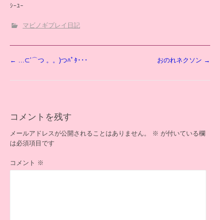
ｼｰﾕｰ
マビノギプレイ日記
投
←
…⊂’⌒つ 。。)つﾊﾟﾀ･･･
おのれネクソン
→
稿
ナ
ビ
ゲ
ー
コメントを残す
シ
ョ
メールアドレスが公開されることはありません。
※
が付いている欄
ン
は必須項目です
コメント
※