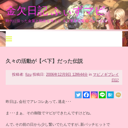
コ
金欠日記 ふぃずマビ
ン
テ
ン
時代に沿った金策と戦術を考える ネタ要素満載のプレイ日記！！
ツ
へ
ス
キ
ッ
プ
久々の活動が【ペ下】だった伝説
投稿者:
fizu
投稿日:
2006年12月9日 12時44分
in
マビノギプレイ
日記
昨日は､会社でアレコレあって､逃走･･･
ま･･･まぁ、その御陰でマビができたんですけどね。
んで､その前の日から少し繋いでたんですが､新パッチヒットで