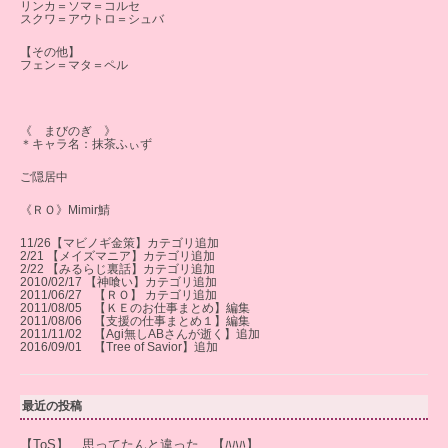
リンカ＝ソマ＝コルセ
スクワ＝アウトロ＝シュバ
【その他】
フェン＝マタ＝ペル
《 まびのぎ 》
＊キャラ名：抹茶ふぃず
ご隠居中
《ＲＯ》Mimir鯖
11/26【マビノギ金策】カテゴリ追加
2/21 【メイズマニア】カテゴリ追加
2/22 【みるらじ裏話】カテゴリ追加
2010/02/17 【神喰い】カテゴリ追加
2011/06/27 【ＲＯ】 カテゴリ追加
2011/08/05 【ＫＥのお仕事まとめ】編集
2011/08/06 【支援の仕事まとめ１】編集
2011/11/02 【Agi無しABさんが逝く】追加
2016/09/01 【Tree of Savior】追加
最近の投稿
【ToS】 思ってたんと違った 【ﾊﾊﾊ】