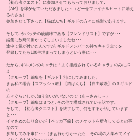
【初心者クエスト】に参加させてもらっておりまして､
【AP】を稼がせていただきました～（どーせファイナルヒットに消え
るのさぁ）
参加させて下さった【猫ぱんち】ギルドの方々に感謝であります。
そして､今パッチの醍醐味である【フレンドリスト】ですが･･･
編集に数時間掛かってしまいましたね･･･
途中で気が付いたんですが､ギルドメンバーの持ちキャラ全てを
登録してたら100件埋まってしまうという事に･･･
だから､ギルメンのキャラは「よく接続されているキャラ」のみに抑
え
【グループ】編集を【ギルド】別にしてみました。
まぁ私の場合【スマッシュ教】【猫ぱんち】【自由放漫】の３ギルド
の
方々ぐらいしか､知り合いがいないので（あ～さみし～）
【グループ】編集は３つと､その他で構成されている訳です。
そして、【初心者クエスト】を終了して、何をするか話しています
と･･･
イマさぬの知り合いが【ペッカ下級】のチケットを所有してるとの事
なので
参加してみる事に･･･（まぁ行かなかったら、その場の人集めてメイ
ズなんですけどね･･･ﾊﾊh）