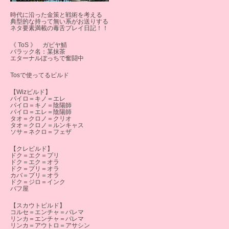
時代に沿った金策と戦術を考える
典型的な持って無い系がお送りする
ネタ要素満載の毒舌プレイ日記！！
《 ToS 》 ガビヤ鯖
バラック名：某抹茶
エターナルぼっちで奮闘中
Tosで使ってるビルド
【Wizビルド】
パイロ＝キノ＝エレ
パイロ＝キノ＝陰陽師
パイロ＝エレ＝陰陽師
タオ＝クロノ＝クリオ
タオ＝クロノ＝ルンキャス
ソサ＝ネクロ＝フェザ
【クレビルド】
ドク＝エク＝プリ
ドク＝エク＝オラ
ドク＝プリ＝オラ
カバ＝プリ＝オラ
ドク＝ジロ＝インク
バフ屋
【スカウトビルド】
コルセ＝エンチャ＝バレマ
リンカ＝エンチャ＝バレマ
リンカ＝アウトロ＝アサシン