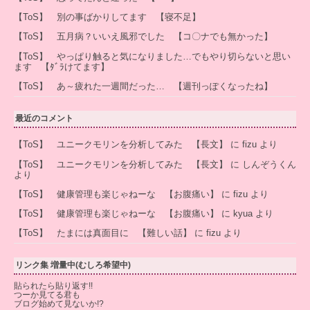
【ToS】 別の事ばかりしてます 【寝不足】
【ToS】 五月病？いいえ風邪でした 【コ〇ナでも無かった】
【ToS】 やっぱり触ると気になりました…でもやり切らないと思い
ます 【ﾀﾞﾗけてます】
【ToS】 あ～疲れた一週間だった… 【週刊っぽくなったね】
最近のコメント
【ToS】 ユニークモリンを分析してみた 【長文】
に
fizu
より
【ToS】 ユニークモリンを分析してみた 【長文】
に
しんぞうくん
より
【ToS】 健康管理も楽じゃねーな 【お腹痛い】
に
fizu
より
【ToS】 健康管理も楽じゃねーな 【お腹痛い】
に
kyua
より
【ToS】 たまには真面目に 【難しい話】
に
fizu
より
リンク集 増量中(むしろ希望中)
貼られたら貼り返す!!
つーか見てる君も
ブログ始めて見ないか!?