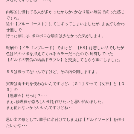
内容的に慣れてる人が多かったからか､かなり速い展開で終った感じ
ですね。
途中【ブルーゴースト】にてこずってしまいましたが､まぁ打ち合わ
せ無しで
行った割には､ボロボロな場面は少なかった気がします。
報酬の【ドラゴンブレード】ですけど、【ES】は悲しい品でしたが
色は私のツボを抑えてくれるカラーだったので､所有していた
【ギルドの苦労の結晶ドラブレ】と交換してもらう事にしました。
ＳＳは撮ってないんですけど、その内公開しますよ。
実際は両手剣を使わないんですけど､【Ｇ１】やって【女神】と【Ｇ
３】の
【黒曜石】だっけ？･･･
まぁ､修理費が恐ろしい剣を作りたいと思い始めました。
まぁ使わないからいいんですけどね～
思い出の形として､勝手に名付けてしまえば【ギルドソード】を作り
たいかな･･･