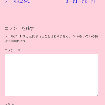
稿
ぁ 【なんだろな】
【まーずまーずまーず】
→
ナ
ビ
ゲ
ー
シ
コメントを残す
ョ
ン
メールアドレスが公開されることはありません。
※
が付いている欄
は必須項目です
コメント
※
名前
※