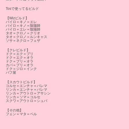
Tosで使ってるビルド
【Wizビルド】
パイロ＝キノ＝エレ
パイロ＝キノ＝陰陽師
パイロ＝エレ＝陰陽師
タオ＝クロノ＝クリオ
タオ＝クロノ＝ルンキャス
ソサ＝ネクロ＝フェザ
【クレビルド】
ドク＝エク＝プリ
ドク＝エク＝オラ
ドク＝プリ＝オラ
カバ＝プリ＝オラ
ドク＝ジロ＝インク
バフ屋
【スカウトビルド】
コルセ＝エンチャ＝バレマ
リンカ＝エンチャ＝バレマ
リンカ＝アウトロ＝アサシン
リンカ＝ソマ＝コルセ
スクワ＝アウトロ＝シュバ
【その他】
フェン＝マタ＝ペル