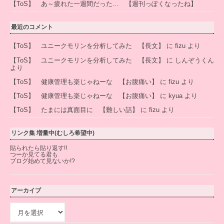
【ToS】 あ～疲れた一週間だった… 【週刊っぽくなったね】
最近のコメント
【ToS】 ユニークモリンを分析してみた 【長文】
に
fizu
より
【ToS】 ユニークモリンを分析してみた 【長文】
に
しんぞうくん
より
【ToS】 健康管理も楽じゃねーな 【お腹痛い】
に
fizu
より
【ToS】 健康管理も楽じゃねーな 【お腹痛い】
に
kyua
より
【ToS】 たまには真面目に 【難しい話】
に
fizu
より
リンク集 増量中(むしろ希望中)
貼られたら貼り返す!!
つーか見てる君も
ブログ始めて見ないか!?
アーカイブ
ア
ー