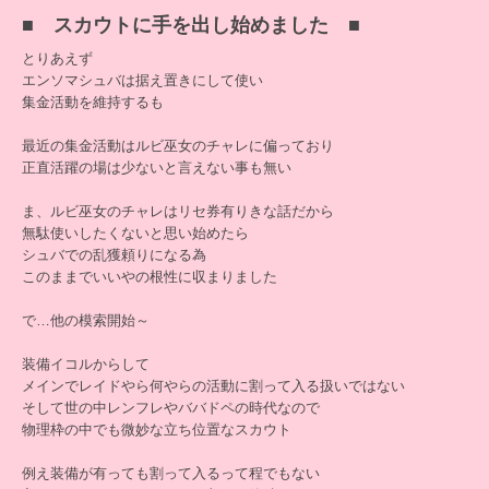
■ スカウトに手を出し始めました ■
とりあえず
エンソマシュバは据え置きにして使い
集金活動を維持するも
最近の集金活動はルビ巫女のチャレに偏っており
正直活躍の場は少ないと言えない事も無い
ま、ルビ巫女のチャレはリセ券有りきな話だから
無駄使いしたくないと思い始めたら
シュバでの乱獲頼りになる為
このままでいいやの根性に収まりました
で…他の模索開始～
装備イコルからして
メインでレイドやら何やらの活動に割って入る扱いではない
そして世の中レンフレやババドペの時代なので
物理枠の中でも微妙な立ち位置なスカウト
例え装備が有っても割って入るって程でもない