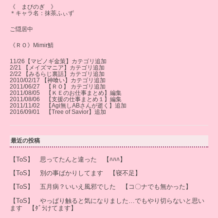
《 まびのぎ 》
＊キャラ名：抹茶ふぃず
ご隠居中
《ＲＯ》Mimir鯖
11/26【マビノギ金策】カテゴリ追加
2/21 【メイズマニア】カテゴリ追加
2/22 【みるらじ裏話】カテゴリ追加
2010/02/17 【神喰い】カテゴリ追加
2011/06/27 【ＲＯ】 カテゴリ追加
2011/08/05 【ＫＥのお仕事まとめ】編集
2011/08/06 【支援の仕事まとめ１】編集
2011/11/02 【Agi無しABさんが逝く】追加
2016/09/01 【Tree of Savior】追加
最近の投稿
【ToS】 思ってたんと違った 【ﾊﾊﾊ】
【ToS】 別の事ばかりしてます 【寝不足】
【ToS】 五月病？いいえ風邪でした 【コ〇ナでも無かった】
【ToS】 やっぱり触ると気になりました…でもやり切らないと思い
ます 【ﾀﾞﾗけてます】