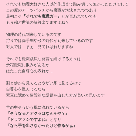
それでも物理大好きな人以外作成まで踏み切って無かっただけでして
この度のアーツパッチから魔職が淘汰されつつあり
最初こそ
『それでも魔職ガー』
とか言われていても
もぅ殆ど世論の解答出てますよね？
物理の時代到来しているのです
狩りでは両手剣や弓の時代が到来しているのです
対人では…まぁ…見てれば解りますね
それでも魔職贔屓な発言を続けてる方々は
余程魔職に恨みがあるか
はたまた自尊心の表れか…
割と傍から見てるとウザい系に見えるので
自尊心を重んじるなら
素直に認めて建設的な話題を出した方が良いと思います
世の中そういう風に流れているから
『そうなるとアクセはなんぞや？』
『ドラファシですよね』
となり
『なら手を出さなかったけど作るかぁ』