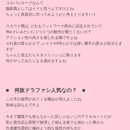
コルバレローグなんて
脳筋職としてはイイと思うんですけどね
ちょっと真面目に作ってみようかと考えとりますハイ
スカウト職は､どれもフットワーク軽めに設定されていて
Wizクレみたいに１つ１つの動作が重たくないので
アクション性の高さを感じれる職ですよね
それ故の柔らかさで､レイドやFBとかでは使い勝手の悪さが目立ちま
すが
ちゃんと使えたらスタイリッシュに映ります
何かやってみたくなる感出ますよね
■ 何故ドラファシ人気なの？ ■
この手の疑問が出てくる機会が増えましたね
単純な話なんですよ
今まで魔職でも使えなかった訳じゃないこのアクセセットだが
割と贅沢品な部類で無理して揃える程でも無かった事から
作成優先度的に極めよう的な発想の持ち主か