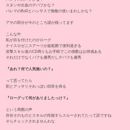
スタンや出血のデバフかな？
バレマのBoDとハシサスで無敵の使いまわしかな？
アサの部分が今のところ謎が残ってます
こんな中
私が目を付けたのがローグ
ナイスロゼニスアーツが超範囲で便利過ぎる
攻撃スキル達のCD周りもお手軽でこの係数はお得感ある
それだけでなくバフも優秀だしデバフも優秀
『あれ？何で人気無いの？』
って思ってたら
割とアッサリそれっぽい回答を得る
『ローグって何がありましたっけ？』
という周囲の声
存在そのものとスキルの性能すらスルーされてたって訳ですね
そらチェックされませんわな