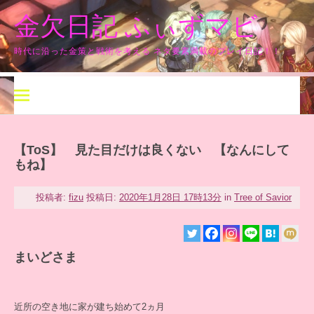
コ
金欠日記 ふぃずマビ
ン
テ
ン
時代に沿った金策と戦術を考える ネタ要素満載のプレイ日記！！
ツ
へ
ス
キ
ッ
プ
【ToS】 見た目だけは良くない 【なんにして
もね】
投稿者:
fizu
投稿日:
2020年1月28日 17時13分
in
Tree of Savior
まいどさま
近所の空き地に家が建ち始めて2ヵ月