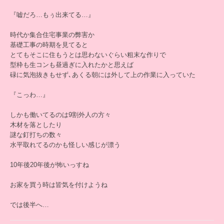
『嘘だろ…もぅ出来てる…』
時代か集合住宅事業の弊害か
基礎工事の時期を見てると
とてもそこに住もうとは思わないぐらい粗末な作りで
型枠も生コンも昼過ぎに入れたかと思えば
碌に気泡抜きもせず､あくる朝には外して上の作業に入っていた
『こっわ…』
しかも働いてるのは9割外人の方々
木材を落としたり
謎な釘打ちの数々
水平取れてるのかも怪しい感じが漂う
10年後20年後が怖いっすね
お家を買う時は皆気を付けようね
では後半へ…