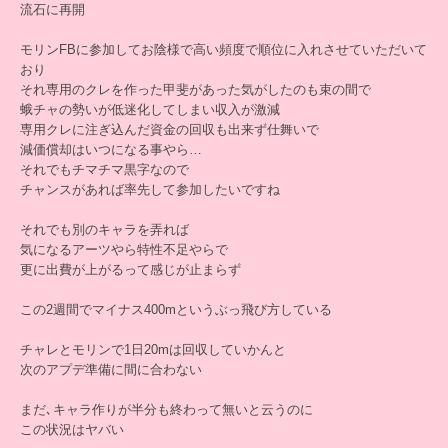
流石に再開
モリンFBに参加してお陰様で高い頻度で順位に入れさせていただいて
おり
それ専用のクレを作った甲斐があった気がしたのも束の間で
蛾チャの勢いが低迷化してしまい収入が激減
専用クレに注ぎ込んだ資金の回収も出来ず仕舞いで
減価償却はいつになる事やら…
それでもチマチマ黒字なので
チャンスがあれば率先して参加したいですね
それでも別のキャラを弄れば
気になるアーツやら特性不足やらで
更に出費が上がるって感じが止まらず
この2週間でマイナス400mというぶっ飛び方している
チャレとモリンで1日20mは回収していかんと
次のアプデ準備に間に合わない
まだ､キャラ作りが半分も終わって無いと云うのに
この状況はヤバい