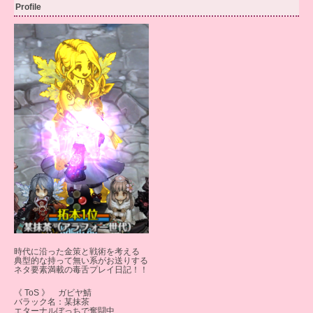
Profile
時代に沿った金策と戦術を考える
典型的な持って無い系がお送りする
ネタ要素満載の毒舌プレイ日記！！
《 ToS 》 ガビヤ鯖
バラック名：某抹茶
エターナルぼっちで奮闘中