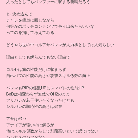
入ったとしてもバッファーに収まる範疇だろう
と､決め込んで
チャレを簡単に回しながら
何等かのボッチコンテンツで色々出来たらいいな
ってのを掲げて考えてみる
どうやら世の中コルアサバレマが火力枠としては人気らしい
理由としても解らんでもない理由で
コルセは旗の性能だけに収まらず
自己バフの性能の高さや攻撃スキル係数の向上
バレマもRIPの係数UPにスマバレの性能UP
BoDは相変わらず無敵でOH2のまま
フリバレが若干使い辛くなったけども
シルバレの順応性の高さは健在
アサはﾎﾜｰｲ
アナイアが強いのは解るが
他はスキル係数からして別段高いという訳ではない
ハシサスのバフかな？