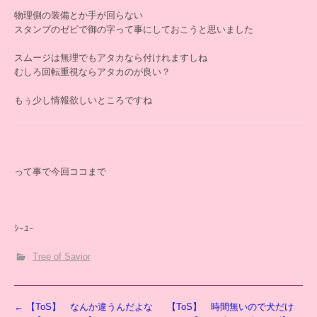
物理側の装備とか手が回らない
スタンプのゼビで御の字って事にしておこうと思いました
スムージは無理でもアタカなら付けれますしね
むしろ回転重視ならアタカのが良い？
もぅ少し情報欲しいところですね
って事で今回ココまで
ｼｰﾕｰ
Tree of Savior
投
←
【ToS】 なんか違うんだよな
【ToS】 時間無いので犬だけ