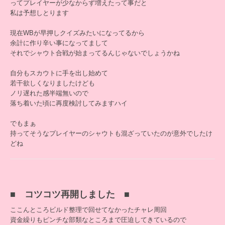
ってプレイヤーが少なからず増えたって事だと
私は予想しとります
現在WBが早押しクイズみたいになってるから
余計に作り辛い事になってまして
それでシャウト合戦が始まってるんじゃないでしょうかね
自分もスカウトに手を出し始めて
若干欲しくなりましたけども
ノリ遅れた感半端無いので
落ち着いた頃に再度検討してみますハイ
でもまぁ
持ってそうなプレイヤーのシャウトも混ざっていたのが意外でしたけ
どね
■ コツコツ再開しました ■
ここんところビルド整理で回せてなかったチャレ周回
資金繰りもピンチな部類なところまで圧迫してきているので