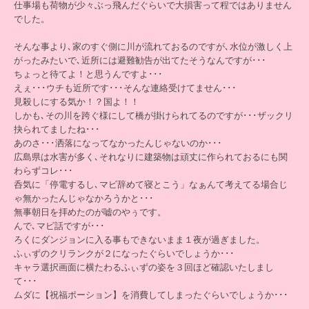
仕事場も荷物が少々ぶっ飛んだぐらいで大損害って程ではありません
でした。
そんな事より､家のすぐ側に川が流れておるのですが､水位が激しく上
がったみたいで､近所には避難勧告が出てたそうなんですが･･･
ちょっと待てよ！と思うんですよ･･･
えぇ･･･ウチも近所です･･･そんな連絡受けてません･･･
見殺しにする気か！？国よ！！
しかも､その川を跨ぐ様にして橋が掛けられてるのですが･･･ザックリ
抉られてましたね･･･
あのさ･･･洒落になってなかったんじゃないのか･･･
広島県は水害が多く､それなりに建築物は頑丈に作られておるにも関
わらずコレ･･･
呑気に「停電するし､マビ辞めて寝とこう」なぁんて考えてる場合じ
ゃ無かったんじゃなかろうかと･･･
無事朝日を拝めたのが嘘のやぅです。
んで､マビ話ですが･･･
ろくにダンジョンに入る事もできないまま１夜が過ぎました。
ふぃずのクリランクが２になったぐらいでしょうか･･･
キャラ選択画面に横たわるふぃずの姿を３回ほど確認いたしまし
て･･･
ムダに【祝福ポーション】を消費してしまったぐらいでしょうか･･･