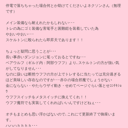
停電で落ちちゃった場合何とか助けてくださいよネクソンさん（無理
です）
メイン装備なら耐えれたかもしれない･･･
トレの為にゴミ装備な害篭手と困難鎧を装着していた為
やおいやおい･･･
スケルトンに殴られたら即昇天であります！！
ちょっと疑問に思うことが･･･
長い事赤いダンジョンに篭っておるとですね･･･
ベアウルフ（ギルド内：阿部ウフフ）より､スケルトンの方が強い気
がしてなりません･･･
なのに扱いは断然ウフフの方が上でトレするに当たっては充分過ぎる
ほど美味しい存在なのですが･･･赤Ｄの場合邪魔でしょうがない
金にならない・やたらウザイ動き・せめてページぐらい落とせｺﾝﾁｷｼｮ
ｳ
ウフフスイッチをメタスイッチに換えてくれ！！
ウフフ魔符でも実装してくれればいいんですけどねぇ･･･
オチもまとめも思い浮かばないので､これにて更新終了で御座いま
す。
ハハハｈｈｈｈ･･･