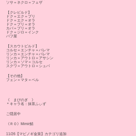
ソサ＝ネクロ＝フェザ
【クレビルド】
ドク＝エク＝プリ
ドク＝エク＝オラ
ドク＝プリ＝オラ
カバ＝プリ＝オラ
ドク＝ジロ＝インク
バフ屋
【スカウトビルド】
コルセ＝エンチャ＝バレマ
リンカ＝エンチャ＝バレマ
リンカ＝アウトロ＝アサシン
リンカ＝ソマ＝コルセ
スクワ＝アウトロ＝シュバ
【その他】
フェン＝マタ＝ペル
《 まびのぎ 》
＊キャラ名：抹茶ふぃず
ご隠居中
《ＲＯ》Mimir鯖
11/26【マビノギ金策】カテゴリ追加