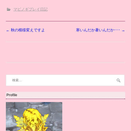
マビノギプレイ日記
投
←
秋の模様変えですよ
寒いんだか暑いんだか･･･
→
稿
ナ
ビ
ゲ
ー
シ
ョ
検
ン
索:
Profile