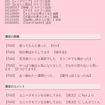
2/21 【メイズマニア】カテゴリ追加
2/22 【みるらじ裏話】カテゴリ追加
2010/02/17 【神喰い】カテゴリ追加
2011/06/27 【ＲＯ】 カテゴリ追加
2011/08/05 【ＫＥのお仕事まとめ】編集
2011/08/06 【支援の仕事まとめ１】編集
2011/11/02 【Agi無しABさんが逝く】追加
2016/09/01 【Tree of Savior】追加
最近の投稿
【ToS】 思ってたんと違った 【ﾊﾊﾊ】
【ToS】 別の事ばかりしてます 【寝不足】
【ToS】 五月病？いいえ風邪でした 【コ〇ナでも無かった】
【ToS】 やっぱり触ると気になりました…でもやり切らないと思い
ます 【ﾀﾞﾗけてます】
【ToS】 あ～疲れた一週間だった… 【週刊っぽくなったね】
最近のコメント
【ToS】 ユニークモリンを分析してみた 【長文】
に
fizu
より
【ToS】 ユニークモリンを分析してみた 【長文】
に
しんぞうくん