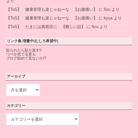
より
【ToS】 健康管理も楽じゃねーな 【お腹痛い】
に
fizu
より
【ToS】 健康管理も楽じゃねーな 【お腹痛い】
に
kyua
より
【ToS】 たまには真面目に 【難しい話】
に
fizu
より
リンク集 増量中(むしろ希望中)
貼られたら貼り返す!!
つーか見てる君も
ブログ始めて見ないか!?
アーカイブ
ア
ー
カ
イ
カテゴリー
ブ
カ
テ
ゴ
リ