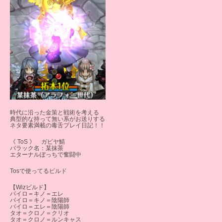
時代に沿った金策と戦術を考える
典型的な持って無い系がお送りする
ネタ要素満載の毒舌プレイ日記！！
《 ToS 》 ガビヤ鯖
バラック名：某抹茶
エターナルぼっちで奮闘中
Tosで使ってるビルド
【Wizビルド】
パイロ＝キノ＝エレ
パイロ＝キノ＝陰陽師
パイロ＝エレ＝陰陽師
タオ＝クロノ＝クリオ
タオ＝クロノ＝ルンキャス