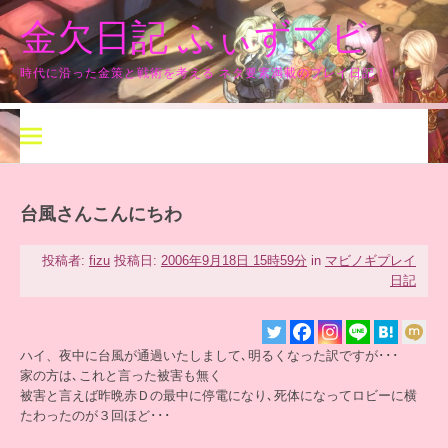
コ
金欠日記 ふぃずマビ
ン
テ
ン
時代に沿った金策と戦術を考える ネタ要素満載のプレイ日記！！
ツ
へ
ス
キ
ッ
プ
台風さんこんにちわ
投稿者:
fizu
投稿日:
2006年9月18日 15時59分
in
マビノギプレイ
日記
ハイ、夜中に台風が通過いたしまして､明るくなった訳ですが･･･
家の方は､これと言った被害も無く
被害と言えば昨晩赤Ｄの最中に停電になり､死体になってロビーに横
たわったのが３回ほど･･･